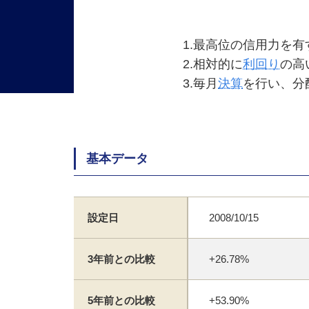
1.最高位の信用力を
2.相対的に
利回り
の高
3.毎月
決算
を行い、分
基本データ
設定日
2008/10/15
3年前との比較
+26.78%
5年前との比較
+53.90%