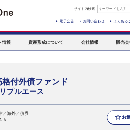
サイト内検索
電子公告
お問い合わせ
よくある
ト
情報
資産形成
について
会社情報
販売会
高格付外債ファンド
リプルエース
信／海外／債券
お
ＡＡ