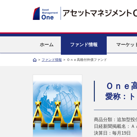
ホーム
ファンド情報
マーケッ
>
ファンド情報
>
Ｏｎｅ高格付外債ファンド
Ｏｎｅ
愛称：ト
商品分類：追加型投
日経新聞掲載名：Ａ
決算日：毎月19日