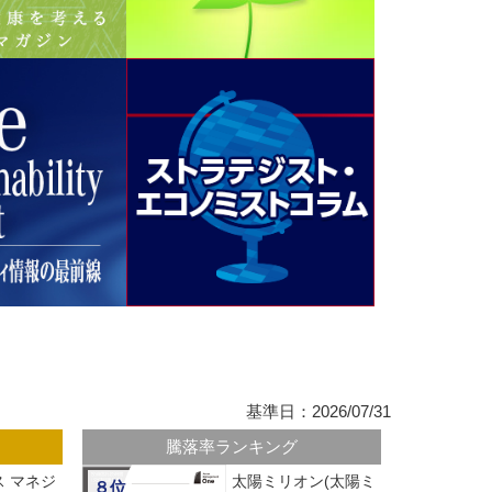
基準日：2026/07/31
騰落率ランキング
 マネジ
太陽ミリオン(太陽ミ
８位