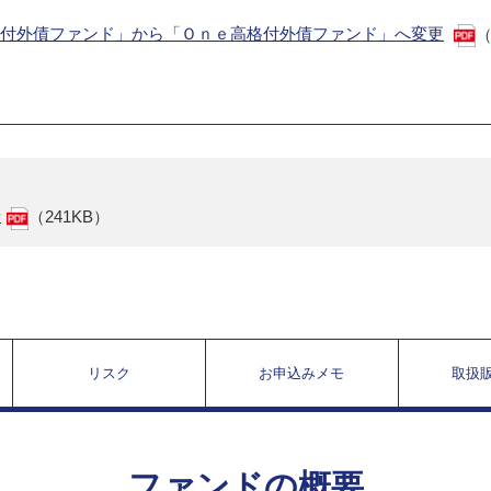
高格付外債ファンド」から「Ｏｎｅ高格付外債ファンド」へ変更
（
せ
（241KB）
リスク
お申込みメモ
取扱
ファンドの概要