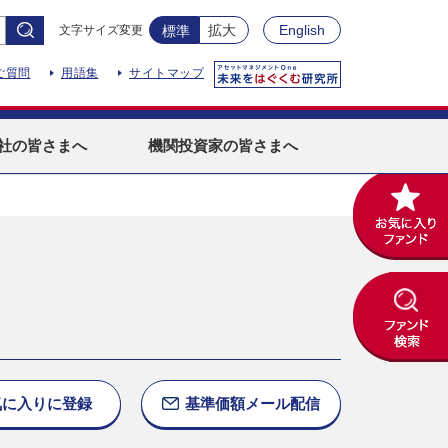
拡大
English
文字サイズ変更
標準
ご質問
用語集
サイトマップ
社
の皆さまへ
機関投資家
の皆さまへ
気に入りに
登録
基準価額
メール配信