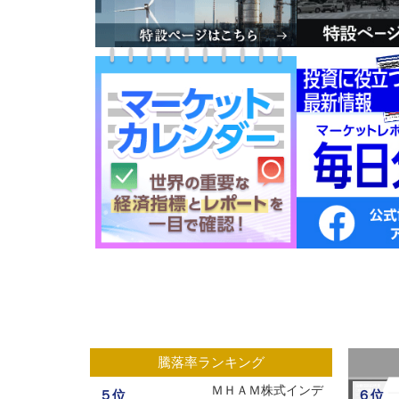
グ
騰落率ランキング
ックスオープ
ＭＨＡＭ株式インデ
５位
６位