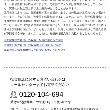
配金の表示数値は、基準価額の表示口数当たり課税前の金額です。表示方法について
は、公社債投信は小数点第二位まで、その他のファンドは整数部のみとしているた
め、実際の分配金額と表示上の差異が生じることがあります。
運用状況によっては、分配金額が変わる場合、あるいは分配金が支払われない場合が
あります。投資信託は、預金等や保険契約ではありません。また、預金保険機構およ
び保険契約者保護機構の保護の対象ではありません。加えて証券会社を通して購入し
ていない場合には投資者保護基金の対象にもなりません。購入金額については元本保
証および利回り保証のいずれもありません。投資した資産の価値が減少して購入金額
を下回る場合がありますが、これによる損失は購入者が負担することとなります。
追加型株式投資信託の収益分配金に関するご説明
通貨選択型投資信託の収益/損失に関するご説明
公募投信の信託報酬の決定に関する考え方について
投資信託に関するお問い合わせは
コールセンターまでお電話ください
0120-104-694
受付時間は営業日の午前9時～午後5時です
当社では、サービス向上のため、お客さまとの電話内容を録音させていた