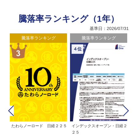
騰落率ランキング（1年）
基準日：2026/07/31
騰落率ランキング
騰落率ランキング
４位
たわらノーロード 日経２２５
インデックスオープン・日経２
Ｍ
株式フ
２５
ン