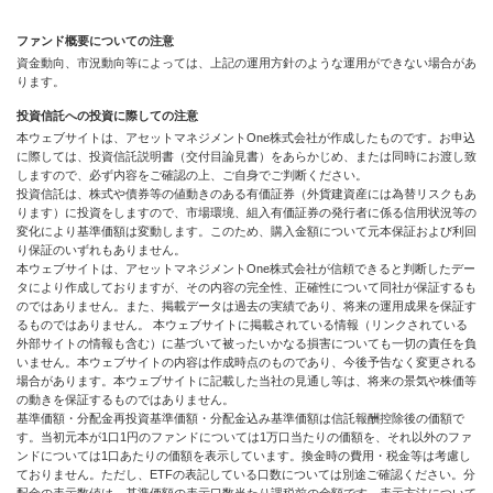
ファンド概要についての注意
資金動向、市況動向等によっては、上記の運用方針のような運用ができない場合があ
ります。
投資信託への投資に際しての注意
本ウェブサイトは、アセットマネジメントOne株式会社が作成したものです。お申込
に際しては、投資信託説明書（交付目論見書）をあらかじめ、または同時にお渡し致
しますので、必ず内容をご確認の上、ご自身でご判断ください。
投資信託は、株式や債券等の値動きのある有価証券（外貨建資産には為替リスクもあ
ります）に投資をしますので、市場環境、組入有価証券の発行者に係る信用状況等の
変化により基準価額は変動します。このため、購入金額について元本保証および利回
り保証のいずれもありません。
本ウェブサイトは、アセットマネジメントOne株式会社が信頼できると判断したデー
タにより作成しておりますが、その内容の完全性、正確性について同社が保証するも
のではありません。また、掲載データは過去の実績であり、将来の運用成果を保証す
るものではありません。 本ウェブサイトに掲載されている情報（リンクされている
外部サイトの情報も含む）に基づいて被ったいかなる損害についても一切の責任を負
いません。本ウェブサイトの内容は作成時点のものであり、今後予告なく変更される
場合があります。本ウェブサイトに記載した当社の見通し等は、将来の景気や株価等
の動きを保証するものではありません。
基準価額・分配金再投資基準価額・分配金込み基準価額は信託報酬控除後の価額で
す。当初元本が1口1円のファンドについては1万口当たりの価額を、それ以外のファ
ンドについては1口あたりの価額を表示しています。換金時の費用・税金等は考慮し
ておりません。ただし、ETFの表記している口数については別途ご確認ください。分