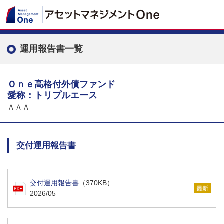
運用報告書一覧
Ｏｎｅ高格付外債ファンド
愛称：トリプルエース
ＡＡＡ
交付運用報告書
交付運用報告書
（370KB）
2026/05