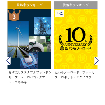
騰落率ランキング
騰落率ランキング
５位
６位
カ
たわらノーロード 日経２２５
インデックスオープン・日経２
イ
ー
２５