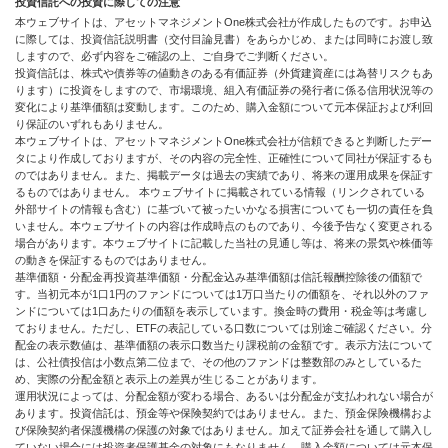
投資信託への投資に際しての注意
本ウェブサイトは、アセットマネジメントOne株式会社が作成したものです。お申込
に際しては、投資信託説明書（交付目論見書）をあらかじめ、または同時にお渡し致
しますので、必ず内容をご確認の上、ご自身でご判断ください。
投資信託は、株式や債券等の値動きのある有価証券（外貨建資産には為替リスクもあ
ります）に投資をしますので、市場環境、組入有価証券の発行者に係る信用状況等の
変化により基準価額は変動します。このため、購入金額について元本保証および利回
り保証のいずれもありません。
本ウェブサイトは、アセットマネジメントOne株式会社が信頼できると判断したデー
タにより作成しておりますが、その内容の完全性、正確性について同社が保証するも
のではありません。また、掲載データは過去の実績であり、将来の運用成果を保証す
るものではありません。 本ウェブサイトに掲載されている情報（リンクされている
外部サイトの情報も含む）に基づいて被ったいかなる損害についても一切の責任を負
いません。本ウェブサイトの内容は作成時点のものであり、今後予告なく変更される
場合があります。本ウェブサイトに記載した当社の見通し等は、将来の景気や株価等
の動きを保証するものではありません。
基準価額・分配金再投資基準価額・分配金込み基準価額は信託報酬控除後の価額で
す。当初元本が1口1円のファンドについては1万口当たりの価額を、それ以外のファ
ンドについては1口あたりの価額を表示しています。換金時の費用・税金等は考慮し
ておりません。ただし、ETFの表記している口数については別途ご確認ください。分
配金の表示数値は、基準価額の表示口数当たり課税前の金額です。表示方法について
は、公社債投信は小数点第二位まで、その他のファンドは整数部のみとしているた
め、実際の分配金額と表示上の差異が生じることがあります。
運用状況によっては、分配金額が変わる場合、あるいは分配金が支払われない場合が
あります。投資信託は、預金等や保険契約ではありません。また、預金保険機構およ
び保険契約者保護機構の保護の対象ではありません。加えて証券会社を通して購入し
ていない場合には投資者保護基金の対象にもなりません。購入金額については元本保