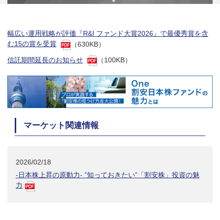
幅広い運用戦略が評価『R&I ファンド大賞2026』で最優秀賞を含
む15の賞を受賞
（630KB）
信託期間延長のお知らせ
（100KB）
マーケット関連情報
2026/02/18
-日本株上昇の原動力- ”知っておきたい”「割安株」投資の魅
力