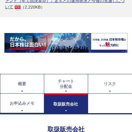
ァンド（年１回決算型）』足もとの運用状況と今後の見通しにつ
いて
（2,220KB）
チャート
概要
リスク
分配金
お申込みメモ
取扱販売会社
取扱販売会社