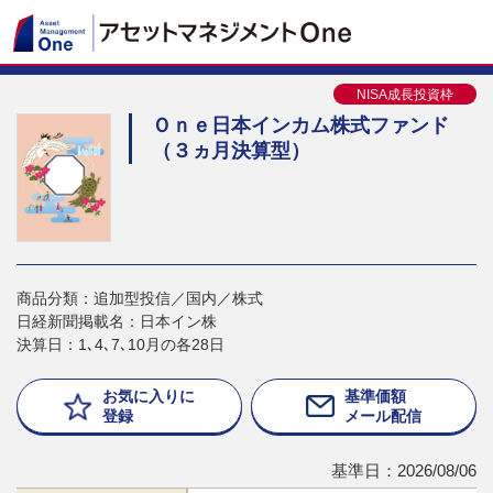
NISA成長投資枠
Ｏｎｅ日本インカム株式ファンド
（３ヵ月決算型）
商品分類：追加型投信／国内／株式
日経新聞掲載名：日本イン株
決算日：1､4､7､10月の各28日
お気に入りに
基準価額
登録
メール配信
基準日：2026/08/06