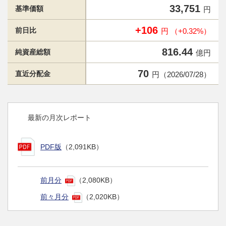
33,751
基準価額
円
+106
前日比
円 （+0.32%）
816.44
純資産総額
億円
70
直近分配金
円（2026/07/28）
最新の月次レポート
PDF版
（2,091KB）
前月分
（2,080KB）
前々月分
（2,020KB）