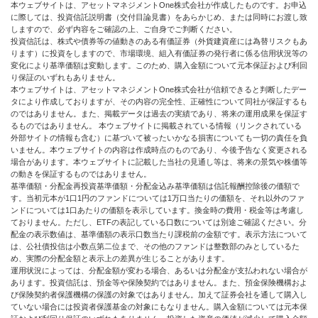
本ウェブサイトは、アセットマネジメントOne株式会社が作成したものです。お申込
に際しては、投資信託説明書（交付目論見書）をあらかじめ、または同時にお渡し致
しますので、必ず内容をご確認の上、ご自身でご判断ください。
投資信託は、株式や債券等の値動きのある有価証券（外貨建資産には為替リスクもあ
ります）に投資をしますので、市場環境、組入有価証券の発行者に係る信用状況等の
変化により基準価額は変動します。このため、購入金額について元本保証および利回
り保証のいずれもありません。
本ウェブサイトは、アセットマネジメントOne株式会社が信頼できると判断したデー
タにより作成しておりますが、その内容の完全性、正確性について同社が保証するも
のではありません。また、掲載データは過去の実績であり、将来の運用成果を保証す
るものではありません。 本ウェブサイトに掲載されている情報（リンクされている
外部サイトの情報も含む）に基づいて被ったいかなる損害についても一切の責任を負
いません。本ウェブサイトの内容は作成時点のものであり、今後予告なく変更される
場合があります。本ウェブサイトに記載した当社の見通し等は、将来の景気や株価等
の動きを保証するものではありません。
基準価額・分配金再投資基準価額・分配金込み基準価額は信託報酬控除後の価額で
す。当初元本が1口1円のファンドについては1万口当たりの価額を、それ以外のファ
ンドについては1口あたりの価額を表示しています。換金時の費用・税金等は考慮し
ておりません。ただし、ETFの表記している口数については別途ご確認ください。分
配金の表示数値は、基準価額の表示口数当たり課税前の金額です。表示方法について
は、公社債投信は小数点第二位まで、その他のファンドは整数部のみとしているた
め、実際の分配金額と表示上の差異が生じることがあります。
運用状況によっては、分配金額が変わる場合、あるいは分配金が支払われない場合が
あります。投資信託は、預金等や保険契約ではありません。また、預金保険機構およ
び保険契約者保護機構の保護の対象ではありません。加えて証券会社を通して購入し
ていない場合には投資者保護基金の対象にもなりません。購入金額については元本保