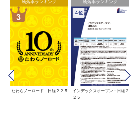
騰落率ランキング
騰落率ランキング
４位
たわらノーロード 日経２２５
インデックスオープン・日経２
Ｍ
株式フ
２５
ン