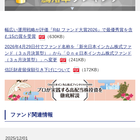
幅広い運用戦略が評価『R&I ファンド大賞2026』で最優秀賞を含
む15の賞を受賞
（630KB）
2026年4月29日付でファンド名称を「新光日本インカム株式ファ
ンド（３ヵ月決算型）」から「Ｏｎｅ日本インカム株式ファンド
（３ヵ月決算型）」へ変更
（241KB）
信託財産留保額引き下げについて
（172KB）
ファンド関連情報
2025/12/01