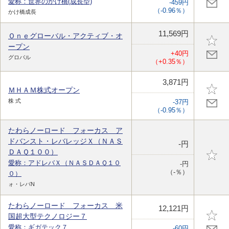
愛称：世界のかけ橋(成長型)
-459円
（-0.96％）
かけ橋成長
11,569円
Ｏｎｅグローバル・アクティブ・オ
ープン
+40円
グロバル
（+0.35％）
3,871円
ＭＨＡＭ株式オープン
株 式
-37円
（-0.95％）
たわらノーロード フォーカス ア
ドバンスト・レバレッジＸ（ＮＡＳ
-円
ＤＡＱ１００）
愛称：アドレバＸ（ＮＡＳＤＡＱ１０
-円
（-％）
０）
ォ・レバN
たわらノーロード フォーカス 米
12,121円
国超大型テクノロジー７
愛称：ギガテック７
-60円