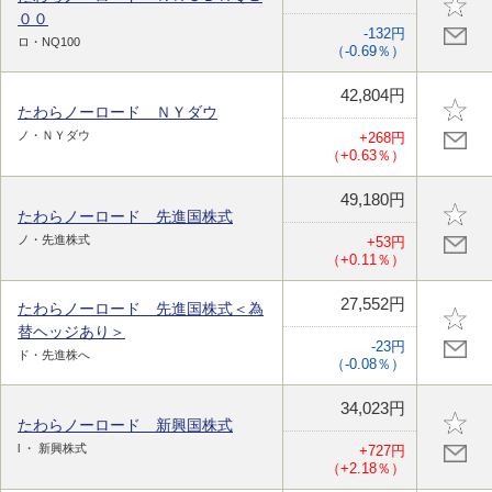
００
-132円
ロ・NQ100
（-0.69％）
42,804円
たわらノーロード ＮＹダウ
ノ・ＮＹダウ
+268円
（+0.63％）
49,180円
たわらノーロード 先進国株式
ノ・先進株式
+53円
（+0.11％）
27,552円
たわらノーロード 先進国株式＜為
替ヘッジあり＞
-23円
ド・先進株へ
（-0.08％）
34,023円
たわらノーロード 新興国株式
l ・ 新興株式
+727円
（+2.18％）