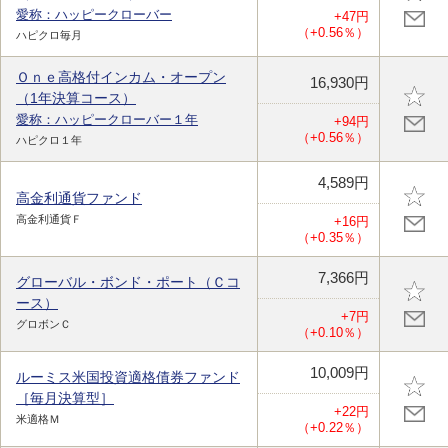
愛称：ハッピークローバー
+47円
（+0.56％）
ハピクロ毎月
Ｏｎｅ高格付インカム・オープン
16,930円
（1年決算コース）
愛称：ハッピークローバー１年
+94円
（+0.56％）
ハピクロ１年
4,589円
高金利通貨ファンド
高金利通貨Ｆ
+16円
（+0.35％）
7,366円
グローバル・ボンド・ポート（Ｃコ
ース）
+7円
グロボンＣ
（+0.10％）
10,009円
ルーミス米国投資適格債券ファンド
［毎月決算型］
+22円
米適格Ｍ
（+0.22％）