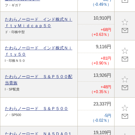
（-0.49％）
フ・ギガ７
10,910円
たわらノーロード インド株式Ｎｉ
ｆｔｙＭｉｄｃａｐ５０
+68円
ド・印株中型
（+0.63％）
9,116円
たわらノーロード インド株式Ｎｉ
ｆｔｙ５０
+81円
l・印株Ｎ５０
（+0.90％）
13,926円
たわらノーロード Ｓ＆Ｐ５００配
当貴族
+48円
l・SP配貴
（+0.35％）
23,337円
たわらノーロード Ｓ＆Ｐ５００
ノ・SP500
-5円
（-0.02％）
19,109円
たわらノーロード ＮＡＳＤＡＱ１