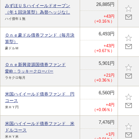
26,885円
みずほＵＳハイイールドオープン
（年１回決算型）為替ヘッジなし
+43円
ハイ債年１無
（+0.16％）
6,493円
Ｏｎｅ豪ドル債券ファンド（毎月決
算型）
+43円
豪ドルＭ
（+0.67％）
5,901円
Ｏｎｅ新興資源国債券ファンド
愛称：ラッキークローバー
+21円
ラキクロ毎月
（+0.36％）
6,560円
米国ハイイールド債券ファンド 円
コース
+4円
米ＨＹ円
（+0.06％）
7,476円
米国ハイイールド債券ファンド 米
ドルコース
+1円
米ＨＹ米