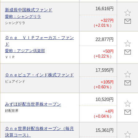
16,616円
新成長中国株式ファンド
愛称：シャングリラ
+327円
シャングリラ
（+2.01％）
Ｏｎｅ ＶＩＰフォーカス・ファン
22,877円
ド
愛称：アジアン倶楽部
+50円
（+0.22％）
ＶＩＰ
17,595円
Ｏｎｅピュア・インド株式ファンド
ピュアインド
+105円
（+0.60％）
10,520円
みずほ好配当世界株オープン
好配世界
+4円
（+0.04％）
Ｏｎｅ世界好配当株オープン（毎月
15,361円
決算コース）