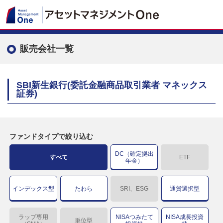
販売会社一覧
SBI新生銀行(委託金融商品取引業者 マネックス
証券)
ファンドタイプで絞り込む
DC（確定拠出
すべて
ETF
年金）
インデックス型
たわら
SRI、ESG
通貨選択型
ラップ専用
NISAつみたて
NISA成長投資
単位型