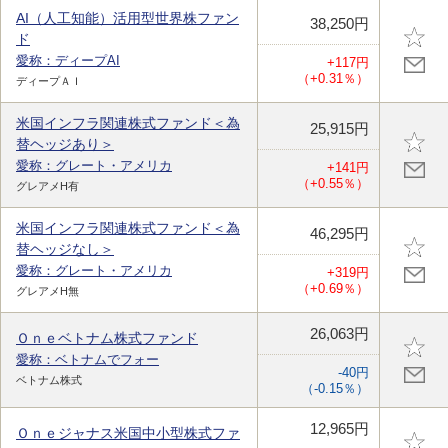
AI（人工知能）活用型世界株ファン
38,250円
ド
愛称：ディープAI
+117円
（+0.31％）
ディープＡＩ
米国インフラ関連株式ファンド＜為
25,915円
替ヘッジあり＞
愛称：グレート・アメリカ
+141円
（+0.55％）
グレアメH有
米国インフラ関連株式ファンド＜為
46,295円
替ヘッジなし＞
愛称：グレート・アメリカ
+319円
（+0.69％）
グレアメH無
26,063円
Ｏｎｅベトナム株式ファンド
愛称：ベトナムでフォー
-40円
ベトナム株式
（-0.15％）
12,965円
Ｏｎｅジャナス米国中小型株式ファ