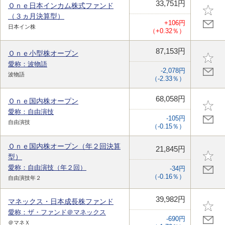
33,751円
Ｏｎｅ日本インカム株式ファンド
（３ヵ月決算型）
+106円
日本イン株
（+0.32％）
87,153円
Ｏｎｅ小型株オープン
愛称：波物語
-2,078円
波物語
（-2.33％）
68,058円
Ｏｎｅ国内株オープン
愛称：自由演技
-105円
自由演技
（-0.15％）
Ｏｎｅ国内株オープン（年２回決算
21,845円
型）
愛称：自由演技（年２回）
-34円
（-0.16％）
自由演技年２
39,982円
マネックス・日本成長株ファンド
愛称：ザ・ファンド＠マネックス
-690円
＠マネＸ