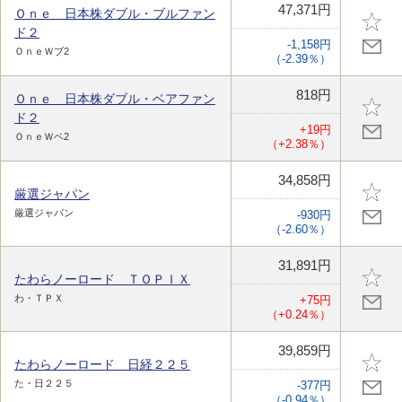
47,371円
Ｏｎｅ 日本株ダブル・ブルファン
ド２
-1,158円
ＯｎｅＷブ2
（-2.39％）
818円
Ｏｎｅ 日本株ダブル・ベアファン
ド２
+19円
ＯｎｅＷベ2
（+2.38％）
34,858円
厳選ジャパン
厳選ジャパン
-930円
（-2.60％）
31,891円
たわらノーロード ＴＯＰＩＸ
わ・ＴＰＸ
+75円
（+0.24％）
39,859円
たわらノーロード 日経２２５
た・日２２５
-377円
（-0.94％）