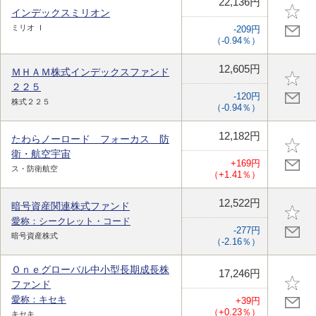
22,136円
インデックスミリオン
ミリオ Ｉ
-209円
（-0.94％）
12,605円
ＭＨＡＭ株式インデックスファンド
２２５
-120円
株式２２５
（-0.94％）
12,182円
たわらノーロード フォーカス 防
衛・航空宇宙
+169円
ス・防衛航空
（+1.41％）
12,522円
暗号資産関連株式ファンド
愛称：シークレット・コード
-277円
暗号資産株式
（-2.16％）
Ｏｎｅグローバル中小型長期成長株
17,246円
ファンド
愛称：キセキ
+39円
（+0.23％）
キセキ