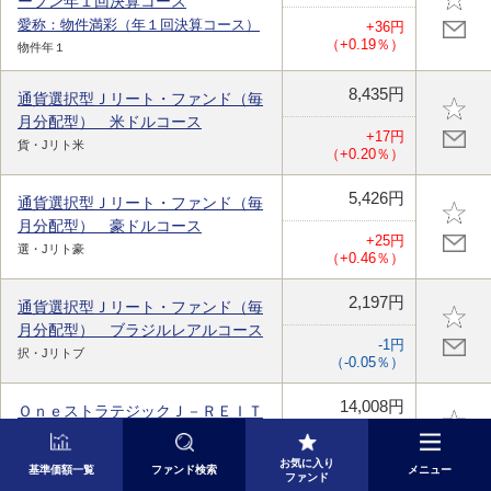
ープン年１回決算コース
愛称：物件満彩（年１回決算コース）
+36円
（+0.19％）
物件年１
8,435円
通貨選択型Ｊリート・ファンド（毎
月分配型） 米ドルコース
+17円
貨・Jリト米
（+0.20％）
5,426円
通貨選択型Ｊリート・ファンド（毎
月分配型） 豪ドルコース
+25円
選・Jリト豪
（+0.46％）
2,197円
通貨選択型Ｊリート・ファンド（毎
月分配型） ブラジルレアルコース
-1円
択・Jリトブ
（-0.05％）
14,008円
ＯｎｅストラテジックＪ－ＲＥＩＴ
ファンド
+6円
ストＪ－ＲＥ
お気に入り
（+0.04％）
基準価額一覧
ファンド検索
メニュー
ファンド