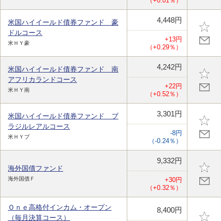
（+0.01％）
4,448円
米国ハイイールド債券ファンド 豪
ドルコース
+13円
米ＨＹ豪
（+0.29％）
4,242円
米国ハイイールド債券ファンド 南
アフリカランドコース
+22円
米ＨＹ南
（+0.52％）
3,301円
米国ハイイールド債券ファンド ブ
ラジルレアルコース
-8円
米ＨＹブ
（-0.24％）
9,332円
海外国債ファンド
海外国債Ｆ
+30円
（+0.32％）
Ｏｎｅ高格付インカム・オープン
8,400円
（毎月決算コース）