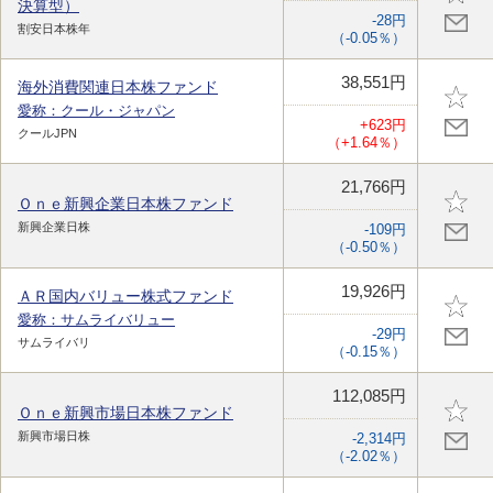
決算型）
-28円
割安日本株年
（-0.05％）
38,551円
海外消費関連日本株ファンド
愛称：クール・ジャパン
+623円
クールJPN
（+1.64％）
21,766円
Ｏｎｅ新興企業日本株ファンド
新興企業日株
-109円
（-0.50％）
19,926円
ＡＲ国内バリュー株式ファンド
愛称：サムライバリュー
-29円
サムライバリ
（-0.15％）
112,085円
Ｏｎｅ新興市場日本株ファンド
新興市場日株
-2,314円
（-2.02％）