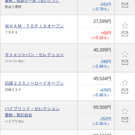
愛称：技あり一本（るいとう）
-241円
技あり累投
（-0.78％）
27,599円
ＭＨＡＭ ＴＯＰＩＸオープン
ＴＯＰＸ
+65円
（+0.24％）
40,399円
Ｏｎｅジャパン・セレクション
ジャパンセレ
-196円
（-0.48％）
49,534円
日経２２５ノーロードオープン
日経２２５
-478円
（-0.96％）
69,928円
ハイブリッド・セレクション
愛称：変幻自在
-252円
ハイブリセレ
（-0.36％）