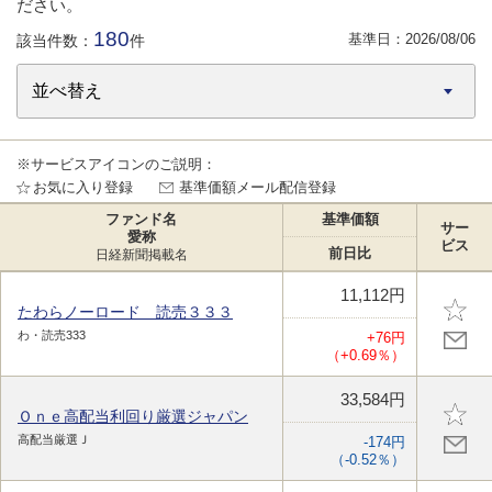
ださい。
180
基準日：
2026/08/06
該当件数：
件
※サービスアイコンのご説明：
お気に入り登録
基準価額メール配信登録
ファンド名
基準価額
サー
愛称
ビス
前日比
日経新聞掲載名
11,112円
たわらノーロード 読売３３３
わ・読売333
+76円
（+0.69％）
33,584円
Ｏｎｅ高配当利回り厳選ジャパン
高配当厳選Ｊ
-174円
（-0.52％）