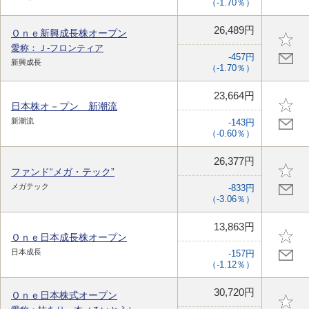
（-1.70％）
26,489円
Ｏｎｅ新興成長株オープン
愛称：Ｊ-フロンティア
-457円
新興成長
（-1.70％）
23,664円
日本株オ－プン 新潮流
新潮流
-143円
（-0.60％）
26,377円
ファンド“メガ・テック”
メガテック
-833円
（-3.06％）
13,863円
Ｏｎｅ日本成長株オープン
日本成長
-157円
（-1.12％）
30,720円
Ｏｎｅ日本株式オープン