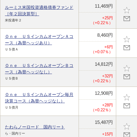
11,469円
ルーミス米国投資適格債券ファンド
［年２回決算型］
+25円
米投適年２
（+0.22％）
8,460円
Ｏｎｅ ＵＳインカムオープンＡコ
ース（為替ヘッジあり）
+6円
ＵＳ債Ａ
（+0.07％）
14,812円
Ｏｎｅ ＵＳインカムオープンＢコ
ース（為替ヘッジなし）
+32円
ＵＳ債Ｂ
（+0.22％）
12,908円
Ｏｎｅ ＵＳインカムオープン毎月
決算コース（為替ヘッジなし）
+28円
ＵＳ債月
（+0.22％）
15,487円
たわらノーロード 国内リート
ら・国内リー
+15円