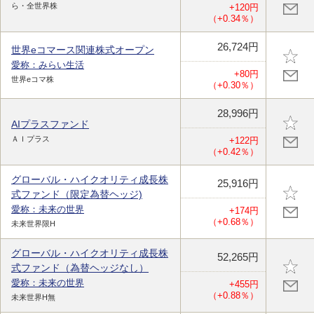
ら・全世界株
+120円
（+0.34％）
26,724円
世界eコマース関連株式オープン
愛称：みらい生活
+80円
世界eコマ株
（+0.30％）
28,996円
AIプラスファンド
ＡＩプラス
+122円
（+0.42％）
グローバル・ハイクオリティ成長株
25,916円
式ファンド（限定為替ヘッジ)
愛称：未来の世界
+174円
（+0.68％）
未来世界限H
グローバル・ハイクオリティ成長株
52,265円
式ファンド（為替ヘッジなし）
愛称：未来の世界
+455円
（+0.88％）
未来世界H無