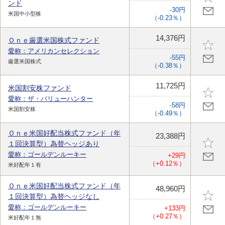
ンド
-30円
米国中小型株
（-0.23％）
14,376円
Ｏｎｅ厳選米国株式ファンド
愛称：アメリカンセレクション
-55円
厳選米国株式
（-0.38％）
11,725円
米国割安株ファンド
愛称：ザ・バリューハンター
-58円
米国割安株
（-0.49％）
Ｏｎｅ米国好配当株式ファンド（年
23,388円
１回決算型）為替ヘッジあり
愛称：ゴールデンルーキー
+29円
（+0.12％）
米好配年１有
Ｏｎｅ米国好配当株式ファンド（年
48,960円
１回決算型）為替ヘッジなし
愛称：ゴールデンルーキー
+133円
（+0.27％）
米好配年１無