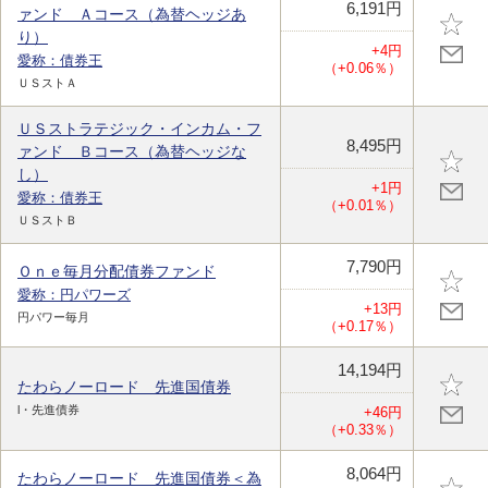
6,191円
ァンド Ａコース（為替ヘッジあ
り）
+4円
愛称：債券王
（+0.06％）
ＵＳストＡ
ＵＳストラテジック・インカム・フ
8,495円
ァンド Ｂコース（為替ヘッジな
し）
+1円
愛称：債券王
（+0.01％）
ＵＳストＢ
7,790円
Ｏｎｅ毎月分配債券ファンド
愛称：円パワーズ
+13円
円パワー毎月
（+0.17％）
14,194円
たわらノーロード 先進国債券
l・先進債券
+46円
（+0.33％）
8,064円
たわらノーロード 先進国債券＜為