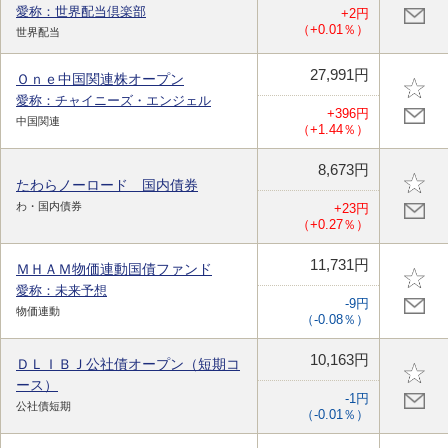
愛称：世界配当倶楽部
+2円
（+0.01％）
世界配当
27,991円
Ｏｎｅ中国関連株オープン
愛称：チャイニーズ・エンジェル
+396円
中国関連
（+1.44％）
8,673円
たわらノーロード 国内債券
わ・国内債券
+23円
（+0.27％）
11,731円
ＭＨＡＭ物価連動国債ファンド
愛称：未来予想
-9円
物価連動
（-0.08％）
10,163円
ＤＬＩＢＪ公社債オープン（短期コ
ース）
-1円
公社債短期
（-0.01％）