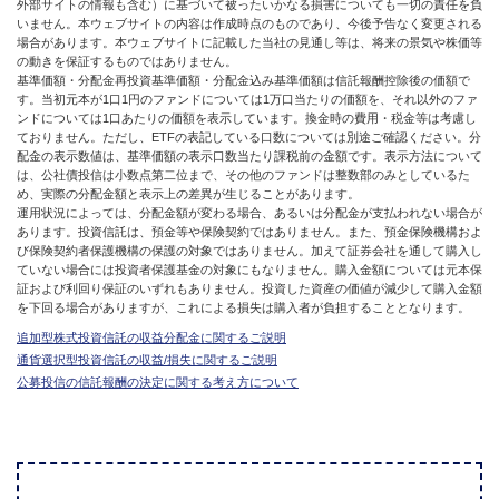
外部サイトの情報も含む）に基づいて被ったいかなる損害についても一切の責任を負
いません。本ウェブサイトの内容は作成時点のものであり、今後予告なく変更される
場合があります。本ウェブサイトに記載した当社の見通し等は、将来の景気や株価等
の動きを保証するものではありません。
基準価額・分配金再投資基準価額・分配金込み基準価額は信託報酬控除後の価額で
す。当初元本が1口1円のファンドについては1万口当たりの価額を、それ以外のファ
ンドについては1口あたりの価額を表示しています。換金時の費用・税金等は考慮し
ておりません。ただし、ETFの表記している口数については別途ご確認ください。分
配金の表示数値は、基準価額の表示口数当たり課税前の金額です。表示方法について
は、公社債投信は小数点第二位まで、その他のファンドは整数部のみとしているた
め、実際の分配金額と表示上の差異が生じることがあります。
運用状況によっては、分配金額が変わる場合、あるいは分配金が支払われない場合が
あります。投資信託は、預金等や保険契約ではありません。また、預金保険機構およ
び保険契約者保護機構の保護の対象ではありません。加えて証券会社を通して購入し
ていない場合には投資者保護基金の対象にもなりません。購入金額については元本保
証および利回り保証のいずれもありません。投資した資産の価値が減少して購入金額
を下回る場合がありますが、これによる損失は購入者が負担することとなります。
追加型株式投資信託の収益分配金に関するご説明
通貨選択型投資信託の収益/損失に関するご説明
公募投信の信託報酬の決定に関する考え方について