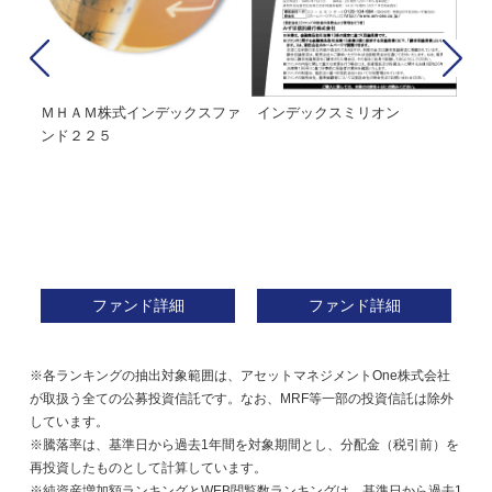
経２
ＭＨＡＭ株式インデックスファ
インデックスミリオン
イ
ンド２２５
ァ
ファンド詳細
ファンド詳細
※各ランキングの抽出対象範囲は、アセットマネジメントOne株式会社
が取扱う全ての公募投資信託です。なお、MRF等一部の投資信託は除外
しています。
※騰落率は、基準日から過去1年間を対象期間とし、分配金（税引前）を
再投資したものとして計算しています。
※純資産増加額ランキングとWEB閲覧数ランキングは、基準日から過去1