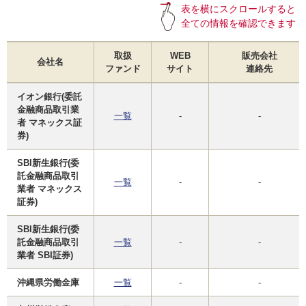
表を横にスクロールすると
全ての情報を確認できます
取扱
WEB
販売会社
会社名
ファンド
サイト
連絡先
イオン銀行(委託
金融商品取引業
一覧
-
-
者 マネックス証
券)
SBI新生銀行(委
託金融商品取引
一覧
-
-
業者 マネックス
証券)
SBI新生銀行(委
託金融商品取引
一覧
-
-
業者 SBI証券)
沖縄県労働金庫
一覧
-
-