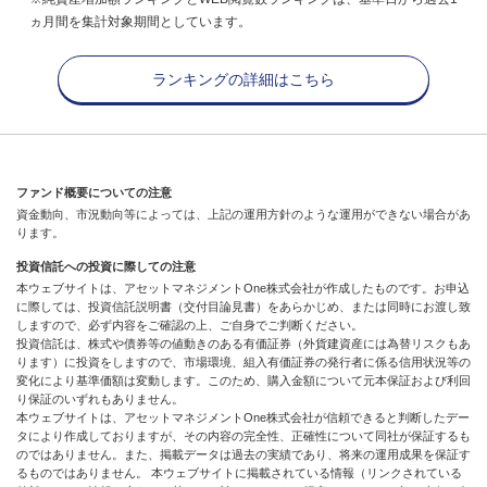
ヵ月間を集計対象期間としています。
ランキングの詳細はこちら
ファンド概要についての注意
資金動向、市況動向等によっては、上記の運用方針のような運用ができない場合があ
ります。
投資信託への投資に際しての注意
本ウェブサイトは、アセットマネジメントOne株式会社が作成したものです。お申込
に際しては、投資信託説明書（交付目論見書）をあらかじめ、または同時にお渡し致
しますので、必ず内容をご確認の上、ご自身でご判断ください。
投資信託は、株式や債券等の値動きのある有価証券（外貨建資産には為替リスクもあ
ります）に投資をしますので、市場環境、組入有価証券の発行者に係る信用状況等の
変化により基準価額は変動します。このため、購入金額について元本保証および利回
り保証のいずれもありません。
本ウェブサイトは、アセットマネジメントOne株式会社が信頼できると判断したデー
タにより作成しておりますが、その内容の完全性、正確性について同社が保証するも
のではありません。また、掲載データは過去の実績であり、将来の運用成果を保証す
るものではありません。 本ウェブサイトに掲載されている情報（リンクされている