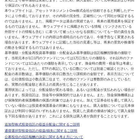
変化により基準価額は変動します。このため、購入金額について元本保証および利回
り保証のいずれもありません。
本ウェブサイトは、アセットマネジメントOne株式会社が信頼できると判断したデー
タにより作成しておりますが、その内容の完全性、正確性について同社が保証するも
のではありません。また、掲載データは過去の実績であり、将来の運用成果を保証す
るものではありません。 本ウェブサイトに掲載されている情報（リンクされている
外部サイトの情報も含む）に基づいて被ったいかなる損害についても一切の責任を負
いません。本ウェブサイトの内容は作成時点のものであり、今後予告なく変更される
場合があります。本ウェブサイトに記載した当社の見通し等は、将来の景気や株価等
の動きを保証するものではありません。
基準価額・分配金再投資基準価額・分配金込み基準価額は信託報酬控除後の価額で
す。当初元本が1口1円のファンドについては1万口当たりの価額を、それ以外のファ
ンドについては1口あたりの価額を表示しています。換金時の費用・税金等は考慮し
ておりません。ただし、ETFの表記している口数については別途ご確認ください。分
配金の表示数値は、基準価額の表示口数当たり課税前の金額です。表示方法について
は、公社債投信は小数点第二位まで、その他のファンドは整数部のみとしているた
め、実際の分配金額と表示上の差異が生じることがあります。
運用状況によっては、分配金額が変わる場合、あるいは分配金が支払われない場合が
あります。投資信託は、預金等や保険契約ではありません。また、預金保険機構およ
び保険契約者保護機構の保護の対象ではありません。加えて証券会社を通して購入し
ていない場合には投資者保護基金の対象にもなりません。購入金額については元本保
証および利回り保証のいずれもありません。投資した資産の価値が減少して購入金額
を下回る場合がありますが、これによる損失は購入者が負担することとなります。
追加型株式投資信託の収益分配金に関するご説明
通貨選択型投資信託の収益/損失に関するご説明
公募投信の信託報酬の決定に関する考え方について