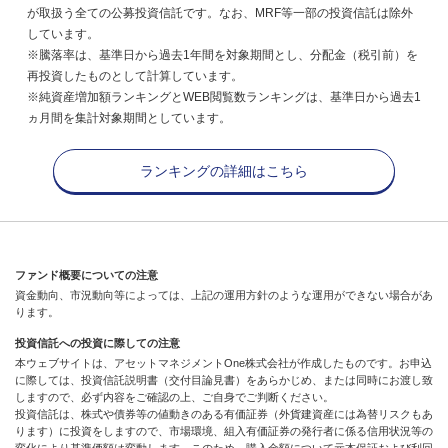
が取扱う全ての公募投資信託です。なお、MRF等一部の投資信託は除外
しています。
※騰落率は、基準日から過去1年間を対象期間とし、分配金（税引前）を
再投資したものとして計算しています。
※純資産増加額ランキングとWEB閲覧数ランキングは、基準日から過去1
ヵ月間を集計対象期間としています。
ランキングの詳細はこちら
ファンド概要についての注意
資金動向、市況動向等によっては、上記の運用方針のような運用ができない場合があ
ります。
投資信託への投資に際しての注意
本ウェブサイトは、アセットマネジメントOne株式会社が作成したものです。お申込
に際しては、投資信託説明書（交付目論見書）をあらかじめ、または同時にお渡し致
しますので、必ず内容をご確認の上、ご自身でご判断ください。
投資信託は、株式や債券等の値動きのある有価証券（外貨建資産には為替リスクもあ
ります）に投資をしますので、市場環境、組入有価証券の発行者に係る信用状況等の