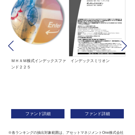
経２
ＭＨＡＭ株式インデックスファ
インデックスミリオン
イ
ンド２２５
ァ
ファンド詳細
ファンド詳細
※各ランキングの抽出対象範囲は、アセットマネジメントOne株式会社