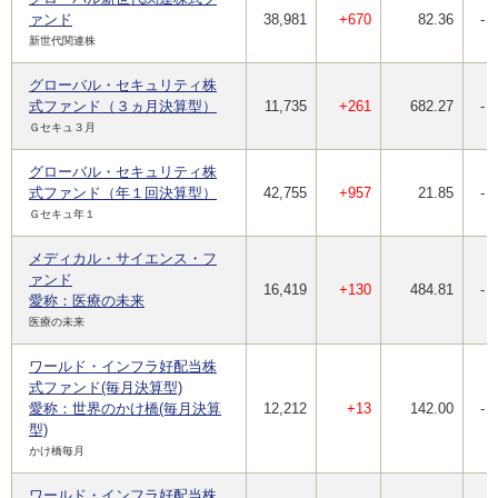
ァンド
38,981
+670
82.36
-
新世代関連株
グローバル・セキュリティ株
式ファンド（３ヵ月決算型）
11,735
+261
682.27
-
Ｇセキュ３月
グローバル・セキュリティ株
式ファンド（年１回決算型）
42,755
+957
21.85
-
Ｇセキュ年１
メディカル・サイエンス・フ
ァンド
16,419
+130
484.81
-
愛称：医療の未来
医療の未来
ワールド・インフラ好配当株
式ファンド(毎月決算型)
愛称：世界のかけ橋(毎月決算
12,212
+13
142.00
-
型)
かけ橋毎月
ワールド・インフラ好配当株