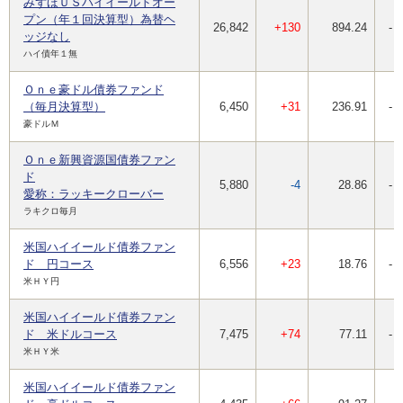
みずほＵＳハイイールドオー
プン（年１回決算型）為替ヘ
26,842
+130
894.24
-
ッジなし
ハイ債年１無
Ｏｎｅ豪ドル債券ファンド
（毎月決算型）
6,450
+31
236.91
-
豪ドルＭ
Ｏｎｅ新興資源国債券ファン
ド
5,880
-4
28.86
-
愛称：ラッキークローバー
ラキクロ毎月
米国ハイイールド債券ファン
ド 円コース
6,556
+23
18.76
-
米ＨＹ円
米国ハイイールド債券ファン
ド 米ドルコース
7,475
+74
77.11
-
米ＨＹ米
米国ハイイールド債券ファン