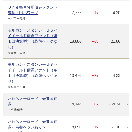
Ｏｎｅ毎月分配債券ファンド
愛称：円パワーズ
7,777
+17
4.20
-
円パワー毎月
モルガン・スタンレーＵＳハ
イイールド債券ファンド（年
１回決算型）（為替ヘッジな
18,886
+68
21.86
-
し）
ＵＳＨＹ１無
モルガン・スタンレーＵＳハ
イイールド債券ファンド（年
１回決算型）（為替ヘッジあ
10,476
+27
4.33
-
り）
ＵＳＨＹ１有
たわらノーロード 先進国債
券
14,148
+62
754.34
-
l・先進債券
たわらノーロード 先進国債
券＜為替ヘッジあり＞
8,056
+19
161.16
-