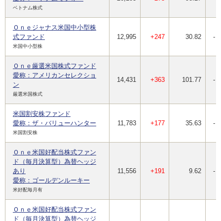
ベトナム株式
Ｏｎｅジャナス米国中小型株
式ファンド
12,995
+247
30.82
-
米国中小型株
Ｏｎｅ厳選米国株式ファンド
愛称：アメリカンセレクショ
14,431
+363
101.77
-
ン
厳選米国株式
米国割安株ファンド
愛称：ザ・バリューハンター
11,783
+177
35.63
-
米国割安株
Ｏｎｅ米国好配当株式ファン
ド（毎月決算型）為替ヘッジ
あり
11,556
+191
9.62
-
愛称：ゴールデンルーキー
米好配毎月有
Ｏｎｅ米国好配当株式ファン
ド（毎月決算型）為替ヘッジ