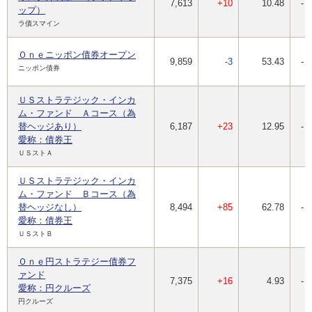
7,613
+10
10.48
-
ップ）
ラ債スマイン
Ｏｎｅニッポン債券オープン
9,859
-3
53.43
-
ニッポン債券
ＵＳストラテジック・インカ
ム・ファンド Ａコース（為
替ヘッジあり）
6,187
+23
12.95
-
愛称：債券王
ＵＳストＡ
ＵＳストラテジック・インカ
ム・ファンド Ｂコース（為
替ヘッジなし）
8,494
+85
62.78
-
愛称：債券王
ＵＳストＢ
Ｏｎｅ円ストラテジー債券フ
ァンド
7,375
+16
4.93
-
愛称：円クルーズ
円クルーズ