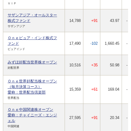
ＶＩＰ
サザンアジア・オールスター
株式ファンド
14,788
+91
43.97
-
サザンアジア
Ｏｎｅピュア・インド株式フ
ァンド
17,490
-102
1,660.45
-
ピュアインド
みずほ好配当世界株オープン
10,516
+35
50.98
-
好配世界
Ｏｎｅ世界好配当株オープン
（毎月決算コース）
15,359
+61
169.04
-
愛称：世界配当倶楽部
世界配当
Ｏｎｅ中国関連株オープン
愛称：チャイニーズ・エンジ
27,595
+91
20.34
-
ェル
中国関連