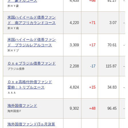
ド 豪ドルコース
4,435
+66
91.27
-
米ＨＹ豪
米国ハイイールド債券ファン
ド 南アフリカランドコース
4,220
+71
3.07
-
米ＨＹ南
米国ハイイールド債券ファン
ド ブラジルレアルコース
3,309
+17
70.61
-
米ＨＹブ
Ｏｎｅブラジル債券ファンド
2,208
-17
115.87
-
ブラジル債券
Ｏｎｅ高格付外債ファンド
愛称：トリプルエース
4,824
+15
34.83
-
ＡＡＡ
海外国債ファンド
9,302
+48
96.45
-
海外国債Ｆ
海外国債ファンド(3ヵ月決算