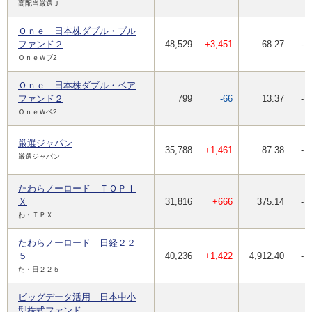
高配当厳選Ｊ
Ｏｎｅ 日本株ダブル・ブル
ファンド２
48,529
+3,451
68.27
-
ＯｎｅＷブ2
Ｏｎｅ 日本株ダブル・ベア
ファンド２
799
-66
13.37
-
ＯｎｅＷベ2
厳選ジャパン
35,788
+1,461
87.38
-
厳選ジャパン
たわらノーロード ＴＯＰＩ
Ｘ
31,816
+666
375.14
-
わ・ＴＰＸ
たわらノーロード 日経２２
５
40,236
+1,422
4,912.40
-
た・日２２５
ビッグデータ活用 日本中小
型株式ファンド