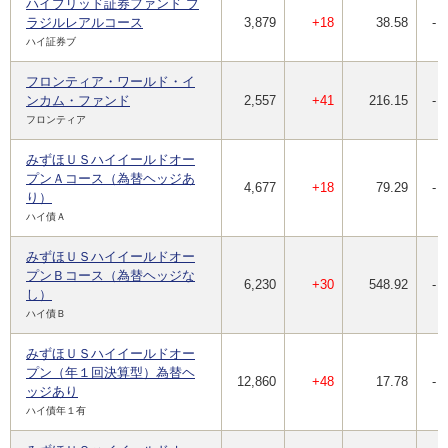
ハイブリッド証券ファンド ブ
ラジルレアルコース
3,879
+18
38.58
-
ハイ証券ブ
フロンティア・ワールド・イ
ンカム・ファンド
2,557
+41
216.15
-
フロンティア
みずほＵＳハイイールドオー
プンＡコース（為替ヘッジあ
4,677
+18
79.29
-
り）
ハイ債Ａ
みずほＵＳハイイールドオー
プンＢコース（為替ヘッジな
6,230
+30
548.92
-
し）
ハイ債Ｂ
みずほＵＳハイイールドオー
プン（年１回決算型）為替ヘ
12,860
+48
17.78
-
ッジあり
ハイ債年１有