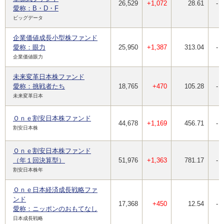
26,529
+1,072
28.61
-
愛称：B・D・F
ビッグデータ
企業価値成長小型株ファンド
愛称：眼力
25,950
+1,387
313.04
-
企業価値眼力
未来変革日本株ファンド
愛称：挑戦者たち
18,765
+470
105.28
-
未来変革日本
Ｏｎｅ割安日本株ファンド
44,678
+1,169
456.71
-
割安日本株
Ｏｎｅ割安日本株ファンド
（年１回決算型）
51,976
+1,363
781.17
-
割安日本株年
Ｏｎｅ日本経済成長戦略ファ
ンド
17,368
+450
12.54
-
愛称：ニッポンのおもてなし
日本成長戦略