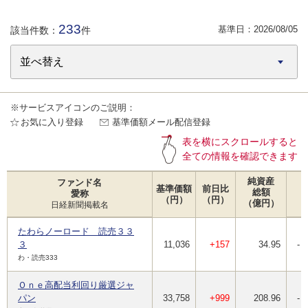
233
基準日：
2026/08/05
該当件数：
件
※サービスアイコンのご説明：
お気に入り登録
基準価額メール配信登録
表を横にスクロールすると
全ての情報を確認できます
純資産
ファンド名
基準価額
前日比
総額
愛称
（円）
（円）
（億円）
日経新聞掲載名
たわらノーロード 読売３３
３
11,036
+157
34.95
-
わ・読売333
Ｏｎｅ高配当利回り厳選ジャ
パン
33,758
+999
208.96
-