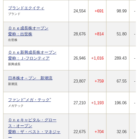
ブランドエクイティ
24,554
+691
98.99
-
ブランド
Ｏｎｅ成長株オープン
愛称：出世株
28,676
+814
51.80
-
出世株
Ｏｎｅ新興成長株オープン
愛称：Ｊ-フロンティア
26,946
+1,016
289.43
-
新興成長
日本株オ－プン 新潮流
23,807
+759
67.55
-
新潮流
ファンド“メガ・テック”
27,210
+1,193
196.06
-
メガテック
Ｏｎｅキャピタル・グロー
ス・オープン
愛称：ザ・ベスト・マネジャ
22,675
+704
32.06
-
ー