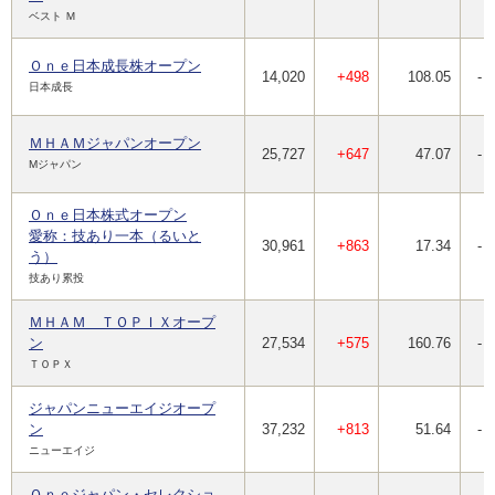
ベスト Ｍ
Ｏｎｅ日本成長株オープン
14,020
+498
108.05
-
日本成長
ＭＨＡＭジャパンオープン
25,727
+647
47.07
-
Mジャパン
Ｏｎｅ日本株式オープン
愛称：技あり一本（るいと
30,961
+863
17.34
-
う）
技あり累投
ＭＨＡＭ ＴＯＰＩＸオープ
ン
27,534
+575
160.76
-
ＴＯＰＸ
ジャパンニューエイジオープ
ン
37,232
+813
51.64
-
ニューエイジ
Ｏｎｅジャパン・セレクショ