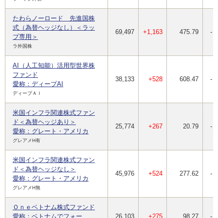
たわらノーロード 先進国株
式（為替ヘッジなし）＜ラッ
69,497
+1,163
475.79
-
プ専用＞
ラ外国株
AI（人工知能）活用型世界株
ファンド
38,133
+528
608.47
-
愛称：ディープAI
ディープＡＩ
米国インフラ関連株式ファン
ド＜為替ヘッジあり＞
25,774
+267
20.79
-
愛称：グレート・アメリカ
グレアメH有
米国インフラ関連株式ファン
ド＜為替ヘッジなし＞
45,976
+524
277.62
-
愛称：グレート・アメリカ
グレアメH無
Ｏｎｅベトナム株式ファンド
愛称：ベトナムでフォー
26,103
+275
98.27
-