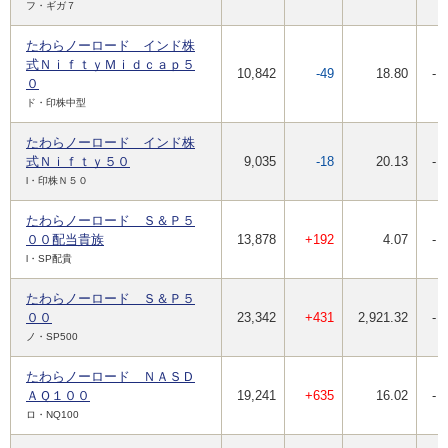
フ・ギガ７
たわらノーロード インド株
式ＮｉｆｔｙＭｉｄｃａｐ５
10,842
-49
18.80
-
０
ド・印株中型
たわらノーロード インド株
式Ｎｉｆｔｙ５０
9,035
-18
20.13
-
l・印株Ｎ５０
たわらノーロード Ｓ＆Ｐ５
００配当貴族
13,878
+192
4.07
-
l・SP配貴
たわらノーロード Ｓ＆Ｐ５
００
23,342
+431
2,921.32
-
ノ・SP500
たわらノーロード ＮＡＳＤ
ＡＱ１００
19,241
+635
16.02
-
ロ・NQ100