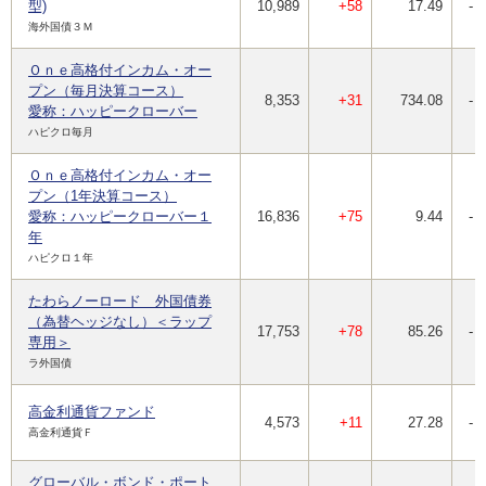
型)
10,989
+58
17.49
-
海外国債３Ｍ
Ｏｎｅ高格付インカム・オー
プン（毎月決算コース）
8,353
+31
734.08
-
愛称：ハッピークローバー
ハピクロ毎月
Ｏｎｅ高格付インカム・オー
プン（1年決算コース）
愛称：ハッピークローバー１
16,836
+75
9.44
-
年
ハピクロ１年
たわらノーロード 外国債券
（為替ヘッジなし）＜ラップ
17,753
+78
85.26
-
専用＞
ラ外国債
高金利通貨ファンド
4,573
+11
27.28
-
高金利通貨Ｆ
グローバル・ボンド・ポート