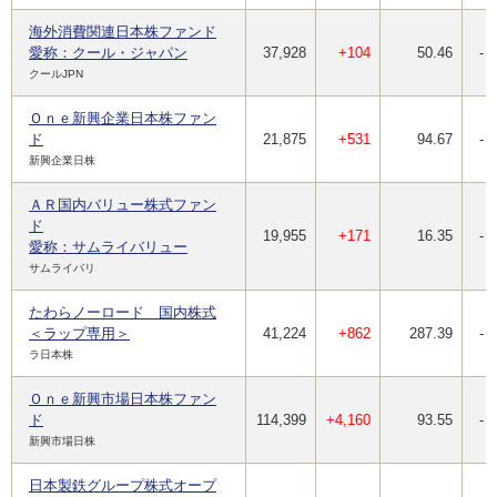
海外消費関連日本株ファンド
愛称：クール・ジャパン
37,928
+104
50.46
-
クールJPN
Ｏｎｅ新興企業日本株ファン
ド
21,875
+531
94.67
-
新興企業日株
ＡＲ国内バリュー株式ファン
ド
19,955
+171
16.35
-
愛称：サムライバリュー
サムライバリ
たわらノーロード 国内株式
＜ラップ専用＞
41,224
+862
287.39
-
ラ日本株
Ｏｎｅ新興市場日本株ファン
ド
114,399
+4,160
93.55
-
新興市場日株
日本製鉄グループ株式オープ