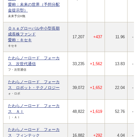
愛称：未来の世界（予想分配
金提示型）
未来予分H無
Ｏｎｅグローバル中小型長期
成長株ファンド
17,207
+437
11.96
-
愛称：キセキ
キセキ
たわらノーロード フォーカ
ス 次世代通信
33,235
+1,562
13.83
-
フ・次世通信
たわらノーロード フォーカ
ス ロボット・テクノロジー
39,072
+1,652
22.04
-
ォ・ロボ
たわらノーロード フォーカ
ス ＡＩ
48,822
+1,619
52.76
-
｜・ＡＩ
たわらノーロード フォーカ
ス フィンテック
16,882
+292
4.04
-