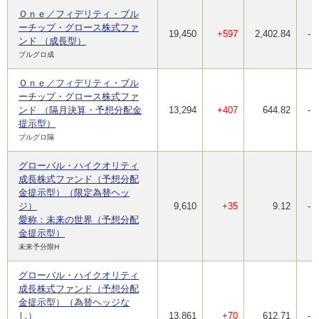
Ｏｎｅ／フィデリティ・ブル
ーチップ・グロース株式ファ
19,450
+597
2,402.84
-
ンド （成長型）
ブルグロ成
Ｏｎｅ／フィデリティ・ブル
ーチップ・グロース株式ファ
ンド （隔月決算・予想分配金
13,294
+407
644.82
-
提示型）
ブルグロ隔
グローバル・ハイクオリティ
成長株式ファンド（予想分配
金提示型）（限定為替ヘッ
ジ）
9,610
+35
9.12
-
愛称：未来の世界（予想分配
金提示型）
未来予分限H
グローバル・ハイクオリティ
成長株式ファンド（予想分配
金提示型）（為替ヘッジな
し）
13,861
+70
612.71
-