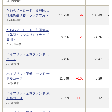
た・先進債へ
たわらノーロード 新興国現
地通貨建債券＜ラップ専用＞
14,720
+92
108.49
-
ドw新興現債
たわらノーロード 外国債券
（為替ヘッジあり）＜ラップ
8,396
+20
174.76
-
専用＞
ラヘッジ外債
ハイブリッド証券ファンド 円
コース
6,496
+16
53.47
-
ハイ証券円
ハイブリッド証券ファンド 米
ドルコース
11,848
+108
8.29
-
ハイ証券米
ハイブリッド証券ファンド 豪
ドルコース
7,599
+110
10.12
-
ハイ証券豪