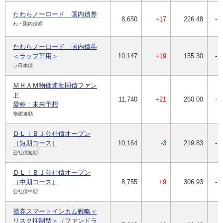
たわらノーロード 国内債券
8,650
+17
226.48
-
わ・国内債券
たわらノーロード 国内債券
＜ラップ専用＞
10,147
+19
155.30
-
ラ日本債
ＭＨＡＭ物価連動国債ファン
ド
11,740
+21
260.00
-
愛称：未来予想
物価連動
ＤＬＩＢＪ公社債オープン
（短期コース）
10,164
-3
219.83
-
公社債短期
ＤＬＩＢＪ公社債オープン
（中期コース）
8,755
+9
306.93
-
公社債中期
債券スマートインカム戦略＜
リスク抑制型＞（ファンドラ