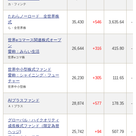
カ・フィンテ
たわらノーロード 全世界株
式
35,430
+546
3,635.64
-
ら・全世界株
世界eコマース関連株式オープ
ン
26,644
+316
415.80
-
愛称：みらい生活
世界eコマ株
世界中小型株式ファンド
愛称：シャイニング・フュー
26,230
+305
111.65
-
チャー
世界中小型株
AIプラスファンド
28,874
+577
178.35
-
ＡＩプラス
グローバル・ハイクオリティ
成長株式ファンド（限定為替
ヘッジ)
25,742
+94
507.79
-