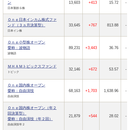
ン
13,603
+413
15.72
-
日本製鉄Ｇ株
Ｏｎｅ日本インカム株式ファ
ンド（３ヵ月決算型）
33,645
+767
813.88
-
日本イン株
Ｏｎｅ小型株オープン
愛称：波物語
89,231
+3,443
36.76
-
波物語
ＭＨＡＭトピックスファンド
32,146
+672
53.57
-
トピック
Ｏｎｅ国内株オープン
愛称：自由演技
68,163
+1,703
1,638.96
-
自由演技
Ｏｎｅ国内株オープン（年２
回決算型）
21,879
+544
28.02
-
愛称：自由演技（年２回）
自由演技年２