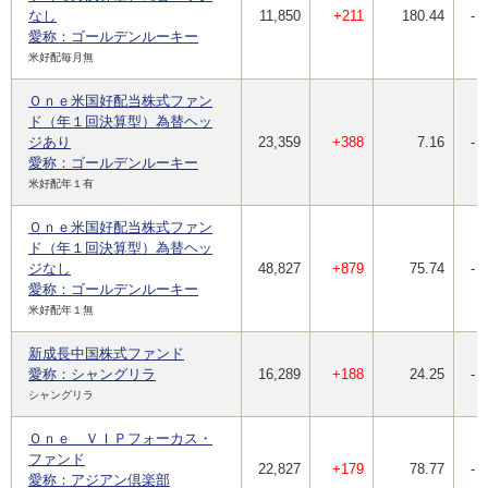
なし
11,850
+211
180.44
-
愛称：ゴールデンルーキー
米好配毎月無
Ｏｎｅ米国好配当株式ファン
ド（年１回決算型）為替ヘッ
ジあり
23,359
+388
7.16
-
愛称：ゴールデンルーキー
米好配年１有
Ｏｎｅ米国好配当株式ファン
ド（年１回決算型）為替ヘッ
ジなし
48,827
+879
75.74
-
愛称：ゴールデンルーキー
米好配年１無
新成長中国株式ファンド
愛称：シャングリラ
16,289
+188
24.25
-
シャングリラ
Ｏｎｅ ＶＩＰフォーカス・
ファンド
22,827
+179
78.77
-
愛称：アジアン倶楽部