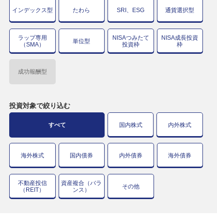
インデックス型
たわら
SRI、ESG
通貨選択型
ラップ専用
NISAつみたて
NISA成長投資
単位型
（SMA）
投資枠
枠
成功報酬型
投資対象で
絞り込む
すべて
国内株式
内外株式
海外株式
国内債券
内外債券
海外債券
不動産投信
資産複合（バラ
その他
（REIT）
ンス）