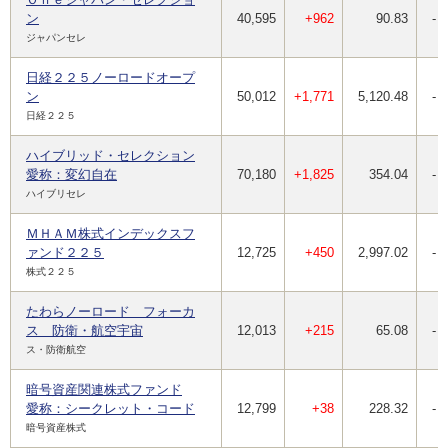
ン
40,595
+962
90.83
-
ジャパンセレ
日経２２５ノーロードオープ
ン
50,012
+1,771
5,120.48
-
日経２２５
ハイブリッド・セレクション
愛称：変幻自在
70,180
+1,825
354.04
-
ハイブリセレ
ＭＨＡＭ株式インデックスフ
ァンド２２５
12,725
+450
2,997.02
-
株式２２５
たわらノーロード フォーカ
ス 防衛・航空宇宙
12,013
+215
65.08
-
ス・防衛航空
暗号資産関連株式ファンド
愛称：シークレット・コード
12,799
+38
228.32
-
暗号資産株式