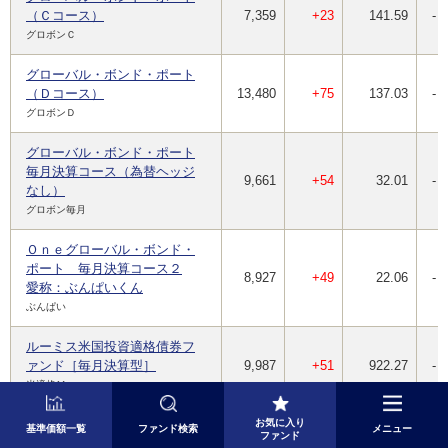
（Ｃコース）
7,359
+23
141.59
-
グロボンＣ
グローバル・ボンド・ポート
（Ｄコース）
13,480
+75
137.03
-
グロボンＤ
グローバル・ボンド・ポート
毎月決算コース（為替ヘッジ
9,661
+54
32.01
-
なし）
グロボン毎月
Ｏｎｅグローバル・ボンド・
ポート 毎月決算コース２
8,927
+49
22.06
-
愛称：ぶんぱいくん
ぶんぱい
ルーミス米国投資適格債券フ
ァンド［毎月決算型］
9,987
+51
922.27
-
米適格Ｍ
お気に入り
ルーミス米国投資適格債券フ
基準価額一覧
ファンド検索
メニュー
ファンド
ァンド［年２回決算型］
11,444
+58
266.83
-