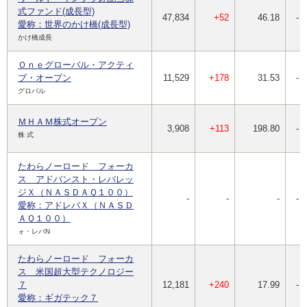
式ファンド(成長型)
47,834
+52
46.18
-
愛称：世界のかけ橋(成長型)
かけ橋成長
Ｏｎｅグローバル・アクティ
ブ・オープン
11,529
+178
31.53
-
グロバル
ＭＨＡＭ株式オープン
3,908
+113
198.80
-
株 式
たわらノーロード フォーカ
ス アドバンスト・レバレッ
ジＸ（ＮＡＳＤＡＱ１００）
-
-
-
-
愛称：アドレバＸ（ＮＡＳＤ
ＡＱ１００）
ォ・レバN
たわらノーロード フォーカ
ス 米国超大型テクノロジー
７
12,181
+240
17.99
-
愛称：ギガテック７