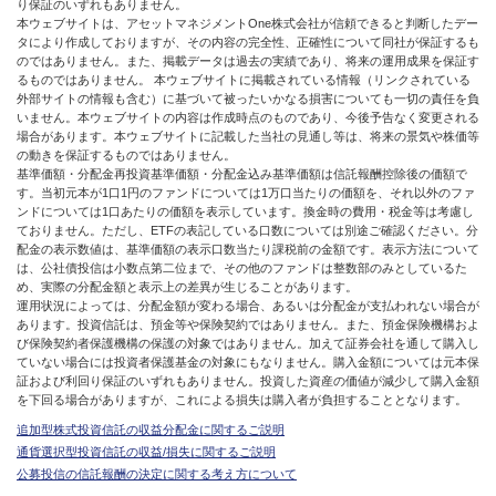
り保証のいずれもありません。
本ウェブサイトは、アセットマネジメントOne株式会社が信頼できると判断したデー
タにより作成しておりますが、その内容の完全性、正確性について同社が保証するも
のではありません。また、掲載データは過去の実績であり、将来の運用成果を保証す
るものではありません。 本ウェブサイトに掲載されている情報（リンクされている
外部サイトの情報も含む）に基づいて被ったいかなる損害についても一切の責任を負
いません。本ウェブサイトの内容は作成時点のものであり、今後予告なく変更される
場合があります。本ウェブサイトに記載した当社の見通し等は、将来の景気や株価等
の動きを保証するものではありません。
基準価額・分配金再投資基準価額・分配金込み基準価額は信託報酬控除後の価額で
す。当初元本が1口1円のファンドについては1万口当たりの価額を、それ以外のファ
ンドについては1口あたりの価額を表示しています。換金時の費用・税金等は考慮し
ておりません。ただし、ETFの表記している口数については別途ご確認ください。分
配金の表示数値は、基準価額の表示口数当たり課税前の金額です。表示方法について
は、公社債投信は小数点第二位まで、その他のファンドは整数部のみとしているた
め、実際の分配金額と表示上の差異が生じることがあります。
運用状況によっては、分配金額が変わる場合、あるいは分配金が支払われない場合が
あります。投資信託は、預金等や保険契約ではありません。また、預金保険機構およ
び保険契約者保護機構の保護の対象ではありません。加えて証券会社を通して購入し
ていない場合には投資者保護基金の対象にもなりません。購入金額については元本保
証および利回り保証のいずれもありません。投資した資産の価値が減少して購入金額
を下回る場合がありますが、これによる損失は購入者が負担することとなります。
追加型株式投資信託の収益分配金に関するご説明
通貨選択型投資信託の収益/損失に関するご説明
公募投信の信託報酬の決定に関する考え方について