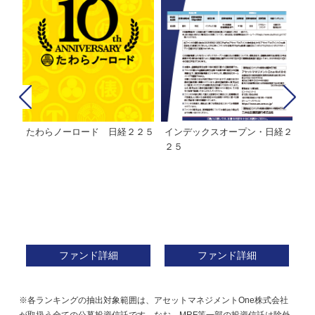
たわらノーロード 日経２２５
インデックスオープン・日経２
Ｍ
株式フ
２５
ン
ファンド詳細
ファンド詳細
※各ランキングの抽出対象範囲は、アセットマネジメントOne株式会社
が取扱う全ての公募投資信託です。なお、MRF等一部の投資信託は除外