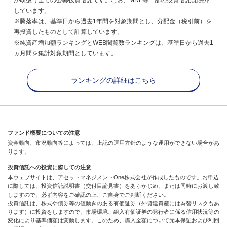
しています。
※騰落率は、基準日から過去1年間を対象期間とし、分配金（税引前）を
再投資したものとして計算しています。
※純資産増加額ランキングとWEB閲覧数ランキングは、基準日から過去1
ヵ月間を集計対象期間としています。
ランキングの詳細はこちら
ファンド概要についての注意
資金動向、市況動向等によっては、上記の運用方針のような運用ができない場合があ
ります。
投資信託への投資に際しての注意
本ウェブサイトは、アセットマネジメントOne株式会社が作成したものです。お申込
に際しては、投資信託説明書（交付目論見書）をあらかじめ、または同時にお渡し致
しますので、必ず内容をご確認の上、ご自身でご判断ください。
投資信託は、株式や債券等の値動きのある有価証券（外貨建資産には為替リスクもあ
ります）に投資をしますので、市場環境、組入有価証券の発行者に係る信用状況等の
変化により基準価額は変動します。このため、購入金額について元本保証および利回