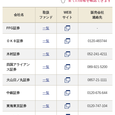
全ての情報を確認できます
取扱
WEB
販売会社
会社名
ファンド
サイト
連絡先
FFG証券
一覧
-
ＯＫＢ証券
一覧
0120-483744
木村証券
一覧
052-241-4211
四国アライアン
一覧
089-921-5200
ス証券
大山日ノ丸証券
一覧
0857-21-1111
中銀証券
一覧
0120-676-644
東海東京証券
一覧
0120-747-104