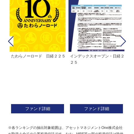
たわらノーロード 日経２２５
インデックスオープン・日経２
Ｍ
株式フ
２５
ン
ファンド詳細
ファンド詳細
※各ランキングの抽出対象範囲は、アセットマネジメントOne株式会社
が取扱う全ての公募投資信託です。なお、MRF等一部の投資信託は除外