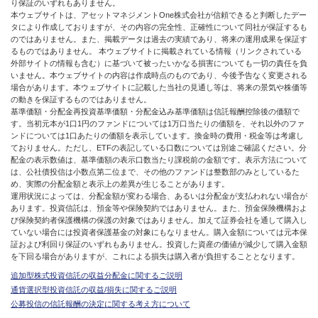
り保証のいずれもありません。
本ウェブサイトは、アセットマネジメントOne株式会社が信頼できると判断したデー
タにより作成しておりますが、その内容の完全性、正確性について同社が保証するも
のではありません。また、掲載データは過去の実績であり、将来の運用成果を保証す
るものではありません。 本ウェブサイトに掲載されている情報（リンクされている
外部サイトの情報も含む）に基づいて被ったいかなる損害についても一切の責任を負
いません。本ウェブサイトの内容は作成時点のものであり、今後予告なく変更される
場合があります。本ウェブサイトに記載した当社の見通し等は、将来の景気や株価等
の動きを保証するものではありません。
基準価額・分配金再投資基準価額・分配金込み基準価額は信託報酬控除後の価額で
す。当初元本が1口1円のファンドについては1万口当たりの価額を、それ以外のファ
ンドについては1口あたりの価額を表示しています。換金時の費用・税金等は考慮し
ておりません。ただし、ETFの表記している口数については別途ご確認ください。分
配金の表示数値は、基準価額の表示口数当たり課税前の金額です。表示方法について
は、公社債投信は小数点第二位まで、その他のファンドは整数部のみとしているた
め、実際の分配金額と表示上の差異が生じることがあります。
運用状況によっては、分配金額が変わる場合、あるいは分配金が支払われない場合が
あります。投資信託は、預金等や保険契約ではありません。また、預金保険機構およ
び保険契約者保護機構の保護の対象ではありません。加えて証券会社を通して購入し
ていない場合には投資者保護基金の対象にもなりません。購入金額については元本保
証および利回り保証のいずれもありません。投資した資産の価値が減少して購入金額
を下回る場合がありますが、これによる損失は購入者が負担することとなります。
追加型株式投資信託の収益分配金に関するご説明
通貨選択型投資信託の収益/損失に関するご説明
公募投信の信託報酬の決定に関する考え方について