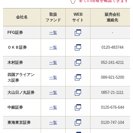
全ての情報を確認できます
取扱
WEB
販売会社
会社名
ファンド
サイト
連絡先
FFG証券
一覧
-
ＯＫＢ証券
一覧
0120-483744
木村証券
一覧
052-241-4211
四国アライアン
一覧
089-921-5200
ス証券
大山日ノ丸証券
一覧
0857-21-1111
中銀証券
一覧
0120-676-644
東海東京証券
一覧
0120-747-104