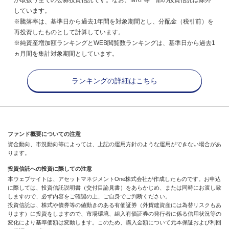
しています。
※騰落率は、基準日から過去1年間を対象期間とし、分配金（税引前）を
再投資したものとして計算しています。
※純資産増加額ランキングとWEB閲覧数ランキングは、基準日から過去1
ヵ月間を集計対象期間としています。
ランキングの詳細はこちら
ファンド概要についての注意
資金動向、市況動向等によっては、上記の運用方針のような運用ができない場合があ
ります。
投資信託への投資に際しての注意
本ウェブサイトは、アセットマネジメントOne株式会社が作成したものです。お申込
に際しては、投資信託説明書（交付目論見書）をあらかじめ、または同時にお渡し致
しますので、必ず内容をご確認の上、ご自身でご判断ください。
投資信託は、株式や債券等の値動きのある有価証券（外貨建資産には為替リスクもあ
ります）に投資をしますので、市場環境、組入有価証券の発行者に係る信用状況等の
変化により基準価額は変動します。このため、購入金額について元本保証および利回