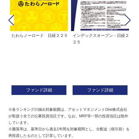
たわらノーロード 日経２２５
インデックスオープン・日経２
Ｍ
株式フ
２５
ン
ファンド詳細
ファンド詳細
※各ランキングの抽出対象範囲は、アセットマネジメントOne株式会社
が取扱う全ての公募投資信託です。なお、MRF等一部の投資信託は除外
しています。
※騰落率は、基準日から過去1年間を対象期間とし、分配金（税引前）を
再投資したものとして計算しています。