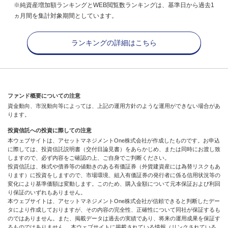
※純資産増加額ランキングとWEB閲覧数ランキングは、基準日から過去1
ヵ月間を集計対象期間としています。
ランキングの詳細はこちら
ファンド概要についての注意
資金動向、市況動向等によっては、上記の運用方針のような運用ができない場合があ
ります。
投資信託への投資に際しての注意
本ウェブサイトは、アセットマネジメントOne株式会社が作成したものです。お申込
に際しては、投資信託説明書（交付目論見書）をあらかじめ、または同時にお渡し致
しますので、必ず内容をご確認の上、ご自身でご判断ください。
投資信託は、株式や債券等の値動きのある有価証券（外貨建資産には為替リスクもあ
ります）に投資をしますので、市場環境、組入有価証券の発行者に係る信用状況等の
変化により基準価額は変動します。このため、購入金額について元本保証および利回
り保証のいずれもありません。
本ウェブサイトは、アセットマネジメントOne株式会社が信頼できると判断したデー
タにより作成しておりますが、その内容の完全性、正確性について同社が保証するも
のではありません。また、掲載データは過去の実績であり、将来の運用成果を保証す
るものではありません。 本ウェブサイトに掲載されている情報（リンクされている