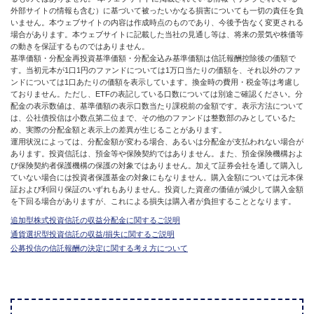
外部サイトの情報も含む）に基づいて被ったいかなる損害についても一切の責任を負
いません。本ウェブサイトの内容は作成時点のものであり、今後予告なく変更される
場合があります。本ウェブサイトに記載した当社の見通し等は、将来の景気や株価等
の動きを保証するものではありません。
基準価額・分配金再投資基準価額・分配金込み基準価額は信託報酬控除後の価額で
す。当初元本が1口1円のファンドについては1万口当たりの価額を、それ以外のファ
ンドについては1口あたりの価額を表示しています。換金時の費用・税金等は考慮し
ておりません。ただし、ETFの表記している口数については別途ご確認ください。分
配金の表示数値は、基準価額の表示口数当たり課税前の金額です。表示方法について
は、公社債投信は小数点第二位まで、その他のファンドは整数部のみとしているた
め、実際の分配金額と表示上の差異が生じることがあります。
運用状況によっては、分配金額が変わる場合、あるいは分配金が支払われない場合が
あります。投資信託は、預金等や保険契約ではありません。また、預金保険機構およ
び保険契約者保護機構の保護の対象ではありません。加えて証券会社を通して購入し
ていない場合には投資者保護基金の対象にもなりません。購入金額については元本保
証および利回り保証のいずれもありません。投資した資産の価値が減少して購入金額
を下回る場合がありますが、これによる損失は購入者が負担することとなります。
追加型株式投資信託の収益分配金に関するご説明
通貨選択型投資信託の収益/損失に関するご説明
公募投信の信託報酬の決定に関する考え方について