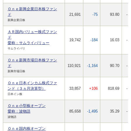
Ｏｎｅ新興企業日本株ファン
ド
21,691
-75
93.80
-
新興企業日株
ＡＲ国内バリュー株式ファン
ド
19,742
-184
16.03
-
愛称：サムライバリュー
サムライバリ
Ｏｎｅ新興市場日本株ファン
ド
110,921
-1,164
90.70
-
新興市場日株
Ｏｎｅ日本インカム株式ファ
ンド（３ヵ月決算型）
33,857
+106
818.69
-
日本イン株
Ｏｎｅ小型株オープン
愛称：波物語
85,658
-1,495
35.29
-
波物語
Ｏｎｅ国内株オープン