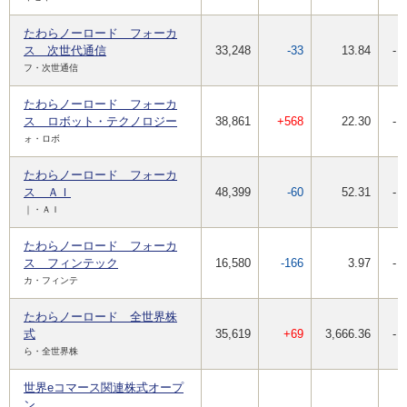
たわらノーロード フォーカ
ス 次世代通信
33,248
-33
13.84
-
フ・次世通信
たわらノーロード フォーカ
ス ロボット・テクノロジー
38,861
+568
22.30
-
ォ・ロボ
たわらノーロード フォーカ
ス ＡＩ
48,399
-60
52.31
-
｜・ＡＩ
たわらノーロード フォーカ
ス フィンテック
16,580
-166
3.97
-
カ・フィンテ
たわらノーロード 全世界株
式
35,619
+69
3,666.36
-
ら・全世界株
世界eコマース関連株式オープ
ン