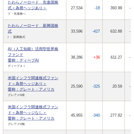
たわらノーロード 先進国株
式＜為替ヘッジあり＞
27,534
-18
393.99
-
ド・先進株へ
たわらノーロード 新興国株
式
33,596
-427
632.88
-
l ・ 新興株式
AI（人工知能）活用型世界株
ファンド
38,286
+36
611.27
-
愛称：ディープAI
ディープＡＩ
米国インフラ関連株式ファン
ド＜為替ヘッジあり＞
25,590
-325
20.59
-
愛称：グレート・アメリカ
グレアメH有
米国インフラ関連株式ファン
ド＜為替ヘッジなし＞
45,955
-340
277.82
-
愛称：グレート・アメリカ
グレアメH無