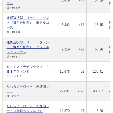
8,479
+44
34.39
ース
停
貨・Jリト米
通貨選択型Ｊリート・ファン
ド（毎月分配型） 豪ドルコ
現
5,443
+17
15.45
ース
停
選・Jリト豪
通貨選択型Ｊリート・ファン
ド（毎月分配型） ブラジル
現
2,219
+22
63.26
レアルコース
停
択・Jリトブ
ＯｎｅストラテジックＪ－Ｒ
ＥＩＴファンド
13,976
-32
130.41
-
ストＪ－ＲＥ
たわらノーロード 先進国リ
ート
22,837
-126
483.07
-
ロ・先進リー
たわらノーロード 先進国リ
ート＜為替ヘッジあり＞
12,370
-127
6.26
-