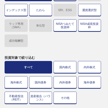
インデックス型
たわら
SRI、ESG
通貨選択型
ラップ専用
NISAつみたて
NISA成長投資
単位型
（SMA）
投資枠
枠
成功報酬型
投資対象で
絞り込む
すべて
国内株式
内外株式
海外株式
国内債券
内外債券
海外債券
不動産投信
資産複合（バラ
その他
（REIT）
ンス）