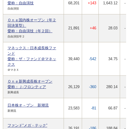
愛称：自由演技
68,201
+143
1,643.12
-
自由演技
Ｏｎｅ国内株オープン（年２
回決算型）
21,891
+46
28.03
-
愛称：自由演技（年２回）
自由演技年２
マネックス・日本成長株ファ
ンド
愛称：ザ・ファンド＠マネッ
39,440
-542
34.75
-
クス
＠マネＸ
Ｏｎｅ新興成長株オープン
愛称：Ｊ-フロンティア
26,129
-360
280.14
-
新興成長
日本株オ－プン 新潮流
23,583
-81
66.87
-
新潮流
ファンド“メガ・テック”
26,191
-186
188.84
-