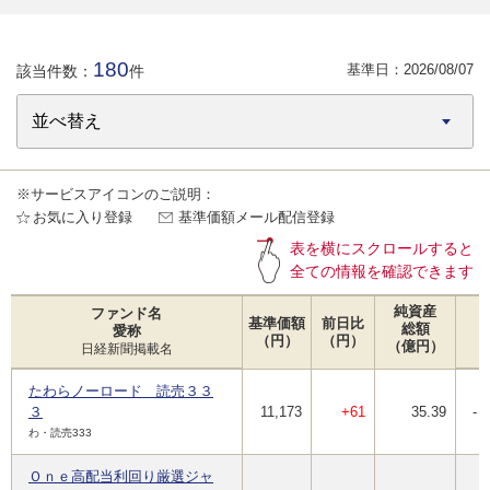
180
基準日：
2026/08/07
該当件数：
件
※サービスアイコンのご説明：
お気に入り登録
基準価額メール配信登録
表を横にスクロールすると
全ての情報を確認できます
純資産
ファンド名
基準価額
前日比
総額
愛称
（円）
（円）
（億円）
日経新聞掲載名
たわらノーロード 読売３３
３
11,173
+61
35.39
-
わ・読売333
Ｏｎｅ高配当利回り厳選ジャ