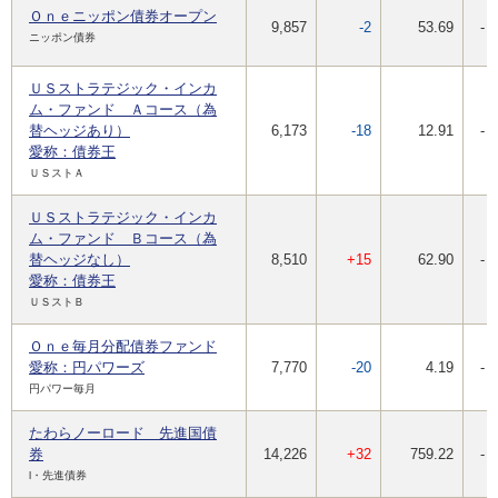
Ｏｎｅニッポン債券オープン
9,857
-2
53.69
-
ニッポン債券
ＵＳストラテジック・インカ
ム・ファンド Ａコース（為
替ヘッジあり）
6,173
-18
12.91
-
愛称：債券王
ＵＳストＡ
ＵＳストラテジック・インカ
ム・ファンド Ｂコース（為
替ヘッジなし）
8,510
+15
62.90
-
愛称：債券王
ＵＳストＢ
Ｏｎｅ毎月分配債券ファンド
愛称：円パワーズ
7,770
-20
4.19
-
円パワー毎月
たわらノーロード 先進国債
券
14,226
+32
759.22
-
l・先進債券