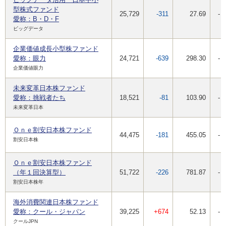
型株式ファンド
25,729
-311
27.69
-
愛称：B・D・F
ビッグデータ
企業価値成長小型株ファンド
愛称：眼力
24,721
-639
298.30
-
企業価値眼力
未来変革日本株ファンド
愛称：挑戦者たち
18,521
-81
103.90
-
未来変革日本
Ｏｎｅ割安日本株ファンド
44,475
-181
455.05
-
割安日本株
Ｏｎｅ割安日本株ファンド
（年１回決算型）
51,722
-226
781.87
-
割安日本株年
海外消費関連日本株ファンド
愛称：クール・ジャパン
39,225
+674
52.13
-
クールJPN