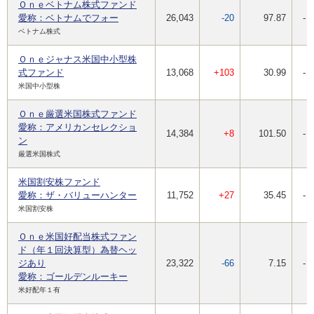
Ｏｎｅベトナム株式ファンド
愛称：ベトナムでフォー
26,043
-20
97.87
-
ベトナム株式
Ｏｎｅジャナス米国中小型株
式ファンド
13,068
+103
30.99
-
米国中小型株
Ｏｎｅ厳選米国株式ファンド
愛称：アメリカンセレクショ
14,384
+8
101.50
-
ン
厳選米国株式
米国割安株ファンド
愛称：ザ・バリューハンター
11,752
+27
35.45
-
米国割安株
Ｏｎｅ米国好配当株式ファン
ド（年１回決算型）為替ヘッ
ジあり
23,322
-66
7.15
-
愛称：ゴールデンルーキー
米好配年１有