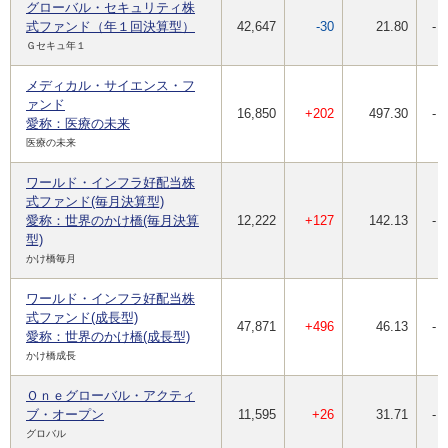
グローバル・セキュリティ株
式ファンド（年１回決算型）
42,647
-30
21.80
-
Ｇセキュ年１
メディカル・サイエンス・フ
ァンド
16,850
+202
497.30
-
愛称：医療の未来
医療の未来
ワールド・インフラ好配当株
式ファンド(毎月決算型)
愛称：世界のかけ橋(毎月決算
12,222
+127
142.13
-
型)
かけ橋毎月
ワールド・インフラ好配当株
式ファンド(成長型)
47,871
+496
46.13
-
愛称：世界のかけ橋(成長型)
かけ橋成長
Ｏｎｅグローバル・アクティ
ブ・オープン
11,595
+26
31.71
-
グロバル