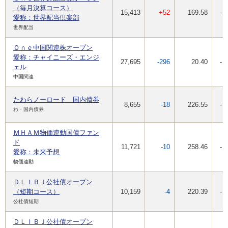
（毎月決算コース）
15,413
+52
169.58
-
愛称：世界配当倶楽部
世界配当
Ｏｎｅ中国関連株オープン
愛称：チャイニーズ・エンジ
27,695
-296
20.40
-
ェル
中国関連
たわらノーロード 国内債券
8,655
-18
226.55
-
わ・国内債券
ＭＨＡＭ物価連動国債ファン
ド
11,721
-10
258.46
-
愛称：未来予想
物価連動
ＤＬＩＢＪ公社債オープン
（短期コース）
10,159
-4
220.39
-
公社債短期
ＤＬＩＢＪ公社債オープン