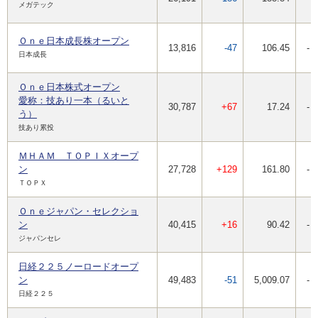
メガテック
Ｏｎｅ日本成長株オープン
13,816
-47
106.45
-
日本成長
Ｏｎｅ日本株式オープン
愛称：技あり一本（るいと
30,787
+67
17.24
-
う）
技あり累投
ＭＨＡＭ ＴＯＰＩＸオープ
ン
27,728
+129
161.80
-
ＴＯＰＸ
Ｏｎｅジャパン・セレクショ
ン
40,415
+16
90.42
-
ジャパンセレ
日経２２５ノーロードオープ
ン
49,483
-51
5,009.07
-
日経２２５