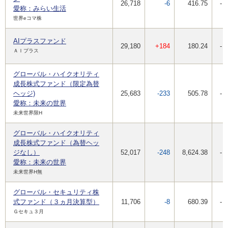
26,718
-6
416.75
-
愛称：みらい生活
世界eコマ株
AIプラスファンド
29,180
+184
180.24
-
ＡＩプラス
グローバル・ハイクオリティ
成長株式ファンド（限定為替
ヘッジ)
25,683
-233
505.78
-
愛称：未来の世界
未来世界限H
グローバル・ハイクオリティ
成長株式ファンド（為替ヘッ
ジなし）
52,017
-248
8,624.38
-
愛称：未来の世界
未来世界H無
グローバル・セキュリティ株
式ファンド（３ヵ月決算型）
11,706
-8
680.39
-
Ｇセキュ３月