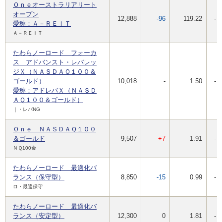
Ｏｎｅオーストラリアリート
オープン
12,888
-96
119.22
-
愛称：Ａ－ＲＥＩＴ
Ａ－ＲＥＩＴ
たわらノーロード フォーカ
ス アドバンスト・レバレッ
ジＸ（ＮＡＳＤＡＱ１００＆
ゴールド）
10,018
-
1.50
-
愛称：アドレバＸ（ＮＡＳＤ
ＡＱ１００＆ゴールド）
｜・レバNG
Ｏｎｅ ＮＡＳＤＡＱ１００
＆ゴールド
9,507
+7
1.91
-
ＮＱ100金
たわらノーロード 最適化バ
ランス（保守型）
8,850
-15
0.99
-
ロ・最適保守
たわらノーロード 最適化バ
ランス（安定型）
12,300
0
1.81
-