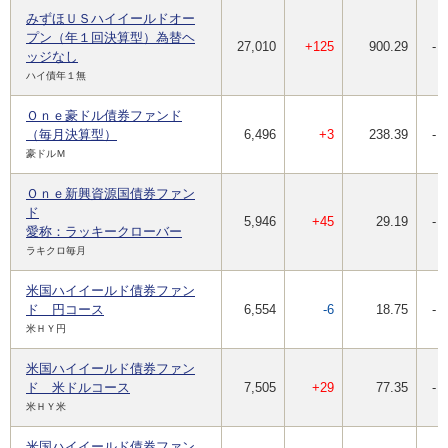
みずほＵＳハイイールドオー
プン（年１回決算型）為替ヘ
27,010
+125
900.29
-
ッジなし
ハイ債年１無
Ｏｎｅ豪ドル債券ファンド
（毎月決算型）
6,496
+3
238.39
-
豪ドルＭ
Ｏｎｅ新興資源国債券ファン
ド
5,946
+45
29.19
-
愛称：ラッキークローバー
ラキクロ毎月
米国ハイイールド債券ファン
ド 円コース
6,554
-6
18.75
-
米ＨＹ円
米国ハイイールド債券ファン
ド 米ドルコース
7,505
+29
77.35
-
米ＨＹ米
米国ハイイールド債券ファン