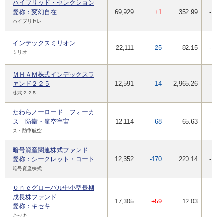
ハイブリッド・セレクション
愛称：変幻自在
69,929
+1
352.99
-
ハイブリセレ
インデックスミリオン
22,111
-25
82.15
-
ミリオ Ｉ
ＭＨＡＭ株式インデックスフ
ァンド２２５
12,591
-14
2,965.26
-
株式２２５
たわらノーロード フォーカ
ス 防衛・航空宇宙
12,114
-68
65.63
-
ス・防衛航空
暗号資産関連株式ファンド
愛称：シークレット・コード
12,352
-170
220.14
-
暗号資産株式
Ｏｎｅグローバル中小型長期
成長株ファンド
17,305
+59
12.03
-
愛称：キセキ
キセキ