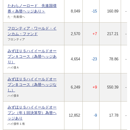
たわらノーロード 先進国債
券＜為替ヘッジあり＞
8,049
-15
160.89
-
た・先進債へ
フロンティア・ワールド・イ
ンカム・ファンド
2,570
+7
217.21
-
フロンティア
みずほＵＳハイイールドオー
プンＡコース（為替ヘッジあ
4,654
-23
78.86
-
り）
ハイ債Ａ
みずほＵＳハイイールドオー
プンＢコース（為替ヘッジな
6,249
+9
550.39
-
し）
ハイ債Ｂ
みずほＵＳハイイールドオー
プン（年１回決算型）為替ヘ
12,852
-9
17.78
-
ッジあり
ハイ債年１有