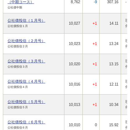
（中期コース）
8,762
-9
307.16
-
公社債中期
公社債投信（１月号）
現
10,027
+1
14.11
停
公社債投信１月
公社債投信（２月号）
現
10,023
+1
13.24
停
公社債投信２月
公社債投信（３月号）
現
10,020
+1
13.15
停
公社債投信３月
公社債投信（４月号）
現
10,016
+1
12.11
停
公社債投信４月
公社債投信（５月号）
現
10,013
+1
10.34
停
公社債投信５月
公社債投信（６月号）
現
10,010
0
15.92
停
公社債投信６月