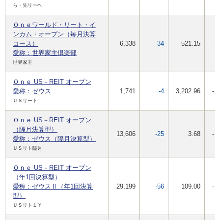
ら・先リーヘ
Ｏｎｅワールド・リート・イ
ンカム・オープン（毎月決算
コース）
6,338
-34
521.15
-
愛称：世界家主倶楽部
世界家主
Ｏｎｅ US－REIT オープン
愛称：ゼウス
1,741
-4
3,202.96
-
ＵＳリート
Ｏｎｅ US－REIT オープン
（隔月決算型）
13,606
-25
3.68
-
愛称：ゼウス（隔月決算型）
ＵＳリト隔月
Ｏｎｅ US－REIT オープン
（年1回決算型）
愛称：ゼウスⅡ（年1回決算
29,199
-56
109.00
-
型）
ＵＳリト１Ｙ