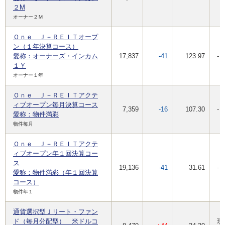
２M
オーナー２Ｍ
Ｏｎｅ Ｊ－ＲＥＩＴオープ
ン（１年決算コース）
愛称：オーナーズ・インカム
17,837
-41
123.97
-
１Ｙ
オーナー１年
Ｏｎｅ Ｊ－ＲＥＩＴアクテ
ィブオープン毎月決算コース
7,359
-16
107.30
-
愛称：物件満彩
物件毎月
Ｏｎｅ Ｊ－ＲＥＩＴアクテ
ィブオープン年１回決算コー
ス
19,136
-41
31.61
-
愛称：物件満彩（年１回決算
コース）
物件年１
通貨選択型Ｊリート・ファン
ド（毎月分配型） 米ドルコ
現