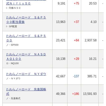
式Ｎｉｆｔｙ５０
9,191
+75
20.53
-
l・印株Ｎ５０
たわらノーロード Ｓ＆Ｐ５
００配当貴族
13,963
+37
4.10
-
l・SP配貴
たわらノーロード Ｓ＆Ｐ５
００
23,421
+84
2,937.58
-
ノ・SP500
たわらノーロード ＮＡＳＤ
ＡＱ１００
19,138
+29
16.21
-
ロ・NQ100
たわらノーロード ＮＹダウ
42,667
-137
385.71
-
ノ・ＮＹダウ
たわらノーロード 先進国株
式
49,366
+186
13,591.93
-
ノ・先進株式