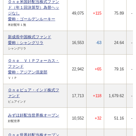
Ｏｎｅ米国好配当株式ファン
ド（年１回決算型）為替ヘッ
ジなし
49,075
+115
75.89
-
愛称：ゴールデンルーキー
米好配年１無
新成長中国株式ファンド
愛称：シャングリラ
16,553
-63
24.64
-
シャングリラ
Ｏｎｅ ＶＩＰフォーカス・
ファンド
22,942
+65
79.16
-
愛称：アジアン倶楽部
ＶＩＰ
Ｏｎｅピュア・インド株式フ
ァンド
17,713
+118
1,679.62
-
ピュアインド
みずほ好配当世界株オープン
10,552
+32
51.16
-
好配世界
Ｏｎｅ世界好配当株オープン