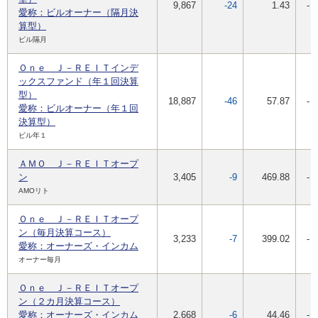
9,867
-24
1.43
-
愛称：ビルオーナー（隔月決
算型）
ビル隔月
Ｏｎｅ Ｊ－ＲＥＩＴインデ
ックスファンド（年１回決算
型）
18,887
-46
57.87
-
愛称：ビルオーナー（年１回
決算型）
ビル年１
ＡＭＯ Ｊ－ＲＥＩＴオープ
ン
3,405
-9
469.88
-
AMOリト
Ｏｎｅ Ｊ－ＲＥＩＴオープ
ン（毎月決算コース）
3,233
-7
399.02
-
愛称：オーナーズ・インカム
オーナー毎月
Ｏｎｅ Ｊ－ＲＥＩＴオープ
ン（２カ月決算コース）
愛称：オーナーズ・インカム
2,668
-6
44.46
-