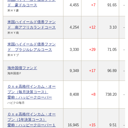
ド 豪ドルコース
4,455
+7
91.65
-
米ＨＹ豪
米国ハイイールド債券ファン
ド 南アフリカランドコース
4,254
+12
3.10
-
米ＨＹ南
米国ハイイールド債券ファン
ド ブラジルレアルコース
3,330
+29
71.05
-
米ＨＹブ
海外国債ファンド
9,349
+17
96.89
-
海外国債Ｆ
Ｏｎｅ高格付インカム・オー
プン（毎月決算コース）
8,408
+8
738.20
-
愛称：ハッピークローバー
ハピクロ毎月
Ｏｎｅ高格付インカム・オー
プン（1年決算コース）
愛称：ハッピークローバー１
16,945
+15
9.51
-