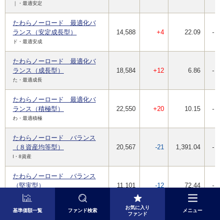
｜・最適安定
たわらノーロード 最適化バ
ランス（安定成長型）
14,588
+4
22.09
-
ド・最適安成
たわらノーロード 最適化バ
ランス（成長型）
18,584
+12
6.86
-
た・最適成長
たわらノーロード 最適化バ
ランス（積極型）
22,550
+20
10.15
-
わ・最適積極
たわらノーロード バランス
（８資産均等型）
20,567
-21
1,391.04
-
l・8資産
たわらノーロード バランス
（堅実型）
11,101
-12
72.44
-
ロ・バラ堅実
お気に入り
基準価額一覧
ファンド検索
メニュー
たわらノーロード バランス
ファンド