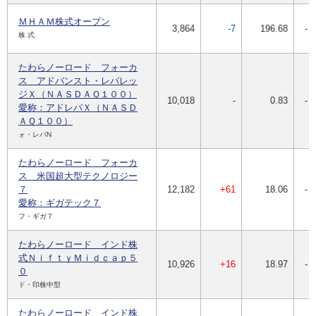
ＭＨＡＭ株式オープン
3,864
-7
196.68
-
株 式
たわらノーロード フォーカ
ス アドバンスト・レバレッ
ジＸ（ＮＡＳＤＡＱ１００）
10,018
-
0.83
-
愛称：アドレバＸ（ＮＡＳＤ
ＡＱ１００）
ォ・レバN
たわらノーロード フォーカ
ス 米国超大型テクノロジー
７
12,182
+61
18.06
-
愛称：ギガテック７
フ・ギガ７
たわらノーロード インド株
式ＮｉｆｔｙＭｉｄｃａｐ５
10,926
+16
18.97
-
０
ド・印株中型
たわらノーロード インド株