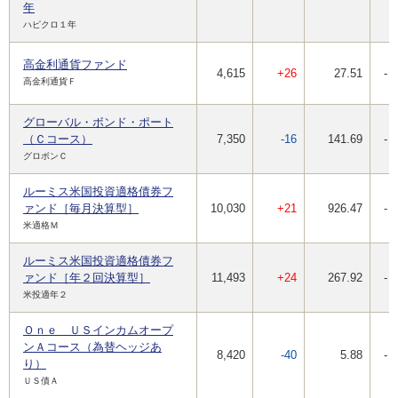
年
ハピクロ１年
高金利通貨ファンド
4,615
+26
27.51
-
高金利通貨Ｆ
グローバル・ボンド・ポート
（Ｃコース）
7,350
-16
141.69
-
グロボンＣ
ルーミス米国投資適格債券フ
ァンド［毎月決算型］
10,030
+21
926.47
-
米適格Ｍ
ルーミス米国投資適格債券フ
ァンド［年２回決算型］
11,493
+24
267.92
-
米投適年２
Ｏｎｅ ＵＳインカムオープ
ンＡコース（為替ヘッジあ
8,420
-40
5.88
-
り）
ＵＳ債Ａ