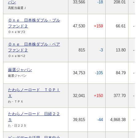
パン
33,566
-18
208.01
-
高配当厳選Ｊ
Ｏｎｅ 日本株ダブル・ブル
ファンド２
47,530
+159
66.61
-
ＯｎｅＷブ2
Ｏｎｅ 日本株ダブル・ベア
ファンド２
815
-3
13.80
-
ＯｎｅＷベ2
厳選ジャパン
34,753
-105
84.79
-
厳選ジャパン
たわらノーロード ＴＯＰＩ
Ｘ
32,041
+150
377.70
-
わ・ＴＰＸ
たわらノーロード 日経２２
５
39,815
-44
4,868.38
-
た・日２２５
ビッグデータ活用 日本中小