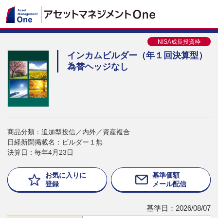
NISA成長投資枠
インカムビルダー（年１回決算型）
為替ヘッジなし
商品分類：追加型投信／内外／資産複合
日経新聞掲載名：ビルダー１無
決算日：毎年4月23日
お気に入りに
基準価額
登録
メール配信
基準日：2026/08/07