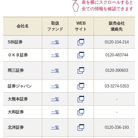
表を横にスクロールすると
全ての情報を確認できます
取扱
WEB
販売会社
会社名
ファンド
サイト
連絡先
SBI証券
一覧
0120-104-214
ＯＫＢ証券
一覧
0120-483744
岡三証券
一覧
0120-390603
証券ジャパン
一覧
03-3274-5353
大熊本証券
一覧
-
大和証券
一覧
-
北洋証券
一覧
0120-336-193