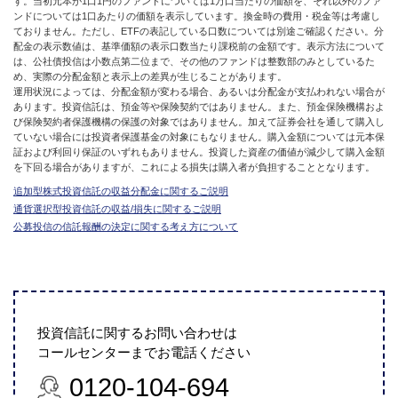
す。当初元本が1口1円のファンドについては1万口当たりの価額を、それ以外のファ
ンドについては1口あたりの価額を表示しています。換金時の費用・税金等は考慮し
ておりません。ただし、ETFの表記している口数については別途ご確認ください。分
配金の表示数値は、基準価額の表示口数当たり課税前の金額です。表示方法について
は、公社債投信は小数点第二位まで、その他のファンドは整数部のみとしているた
め、実際の分配金額と表示上の差異が生じることがあります。
運用状況によっては、分配金額が変わる場合、あるいは分配金が支払われない場合が
あります。投資信託は、預金等や保険契約ではありません。また、預金保険機構およ
び保険契約者保護機構の保護の対象ではありません。加えて証券会社を通して購入し
ていない場合には投資者保護基金の対象にもなりません。購入金額については元本保
証および利回り保証のいずれもありません。投資した資産の価値が減少して購入金額
を下回る場合がありますが、これによる損失は購入者が負担することとなります。
追加型株式投資信託の収益分配金に関するご説明
通貨選択型投資信託の収益/損失に関するご説明
公募投信の信託報酬の決定に関する考え方について
投資信託に関するお問い合わせは
コールセンターまでお電話ください
0120-104-694