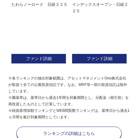
たわらノーロード 日経２２５
インデックスオープン・日経２
Ｍ
株式フ
２５
ン
ファンド詳細
ファンド詳細
※各ランキングの抽出対象範囲は、アセットマネジメントOne株式会社
が取扱う全ての公募投資信託です。なお、MRF等一部の投資信託は除外
しています。
※騰落率は、基準日から過去1年間を対象期間とし、分配金（税引前）を
再投資したものとして計算しています。
※純資産増加額ランキングとWEB閲覧数ランキングは、基準日から過去1
ヵ月間を集計対象期間としています。
ランキングの詳細はこちら