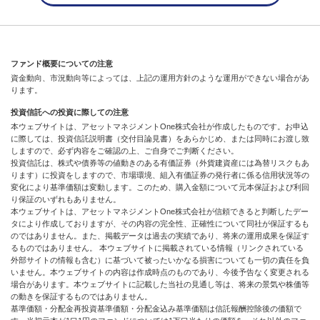
ファンド概要についての注意
資金動向、市況動向等によっては、上記の運用方針のような運用ができない場合があ
ります。
投資信託への投資に際しての注意
本ウェブサイトは、アセットマネジメントOne株式会社が作成したものです。お申込
に際しては、投資信託説明書（交付目論見書）をあらかじめ、または同時にお渡し致
しますので、必ず内容をご確認の上、ご自身でご判断ください。
投資信託は、株式や債券等の値動きのある有価証券（外貨建資産には為替リスクもあ
ります）に投資をしますので、市場環境、組入有価証券の発行者に係る信用状況等の
変化により基準価額は変動します。このため、購入金額について元本保証および利回
り保証のいずれもありません。
本ウェブサイトは、アセットマネジメントOne株式会社が信頼できると判断したデー
タにより作成しておりますが、その内容の完全性、正確性について同社が保証するも
のではありません。また、掲載データは過去の実績であり、将来の運用成果を保証す
るものではありません。 本ウェブサイトに掲載されている情報（リンクされている
外部サイトの情報も含む）に基づいて被ったいかなる損害についても一切の責任を負
いません。本ウェブサイトの内容は作成時点のものであり、今後予告なく変更される
場合があります。本ウェブサイトに記載した当社の見通し等は、将来の景気や株価等
の動きを保証するものではありません。
基準価額・分配金再投資基準価額・分配金込み基準価額は信託報酬控除後の価額で