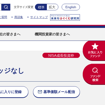
拡大
English
文字サイズ変更
標準
ご質問
用語集
サイトマップ
社
の皆さまへ
機関投資家
の皆さまへ
NISA成長投資枠
ッジなし
気に入りに
登録
基準価額
メール配信