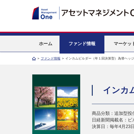
ホーム
ファンド情報
マーケッ
>
ファンド情報
>
インカムビルダー（年１回決算型）為替ヘッ
インカ
商品分類：追加型投
日経新聞掲載名：ビ
決算日：毎年4月23