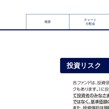
チャート
概要
分配金
投資リスク