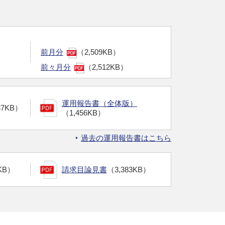
前月分
（2,509KB）
前々月分
（2,512KB）
運用報告書（全体版）
37KB）
（1,456KB）
過去の運用報告書はこちら
KB）
請求目論見書
（3,383KB）