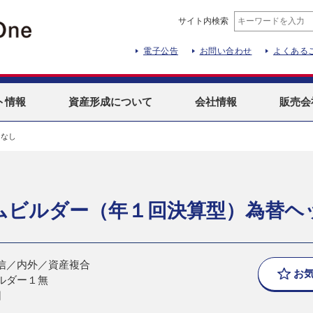
サイト内検索
電子公告
お問い合わせ
よくある
ト
情報
資産形成
について
会社情報
販売会
ジなし
ムビルダー（年１回決算型）為替ヘ
信／内外／資産複合
お
ルダー１無
日