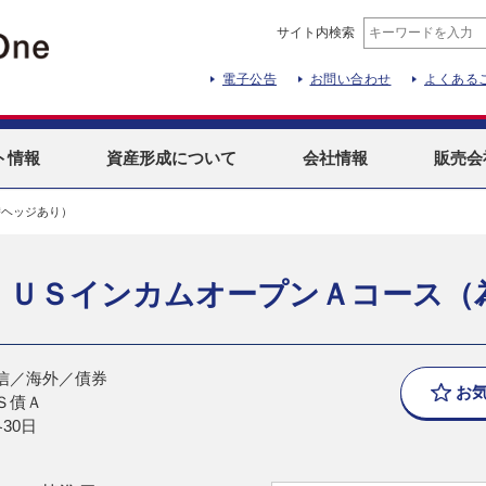
サイト内検索
電子公告
お問い合わせ
よくある
ト
情報
資産形成
について
会社情報
販売会
替ヘッジあり）
 ＵＳインカムオープンＡコース（
信／海外／債券
お
Ｓ債Ａ
30日