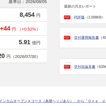
基準日：2026/08/05
最新の月次レポート
8,454
円
PDF版
（2,008KB）
+44
円 （+0.52%）
交付運用報告書
（4
5.91
億円
20
円（2026/07/30）
交付目論見書
（635
 ＵＳインカムオープンＡコース（為替ヘッジあり）」から「Ｏｎｅ 