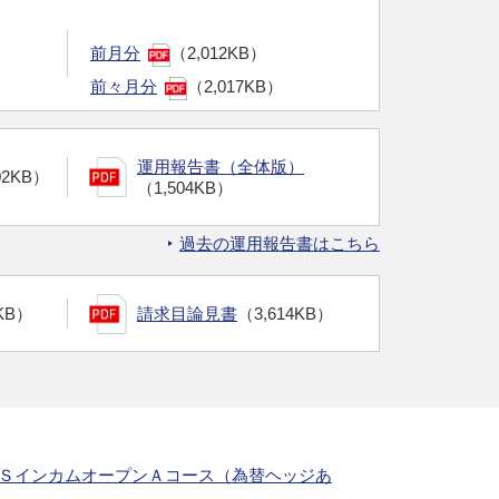
前月分
（2,012KB）
前々月分
（2,017KB）
運用報告書（全体版）
02KB）
（1,504KB）
過去の運用報告書はこちら
KB）
請求目論見書
（3,614KB）
ＵＳインカムオープンＡコース（為替ヘッジあ