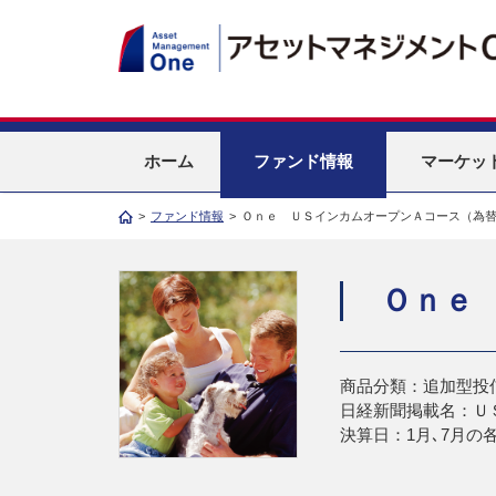
ホーム
ファンド情報
マーケッ
>
ファンド情報
>
Ｏｎｅ ＵＳインカムオープンＡコース（為
Ｏｎｅ
商品分類：追加型投
日経新聞掲載名：Ｕ
決算日：1月､7月の各