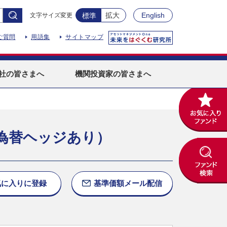
拡大
English
文字サイズ変更
標準
ご質問
用語集
サイトマップ
社
の皆さまへ
機関投資家
の皆さまへ
為替ヘッジあり）
気に入りに
登録
基準価額
メール配信