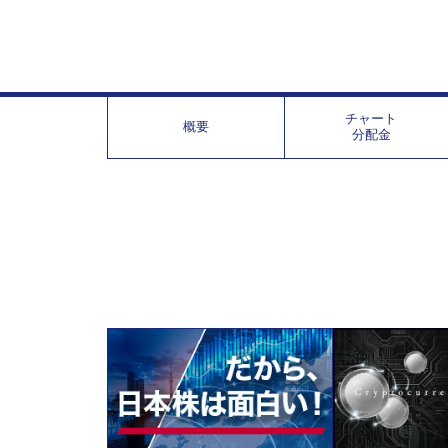
チャート
概要
分配金