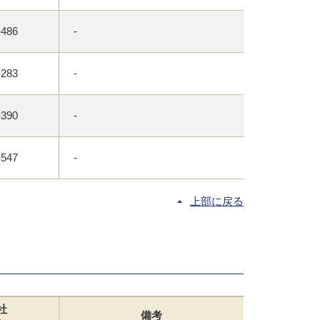
-486
-
-283
-
-390
-
-547
-
上部に戻る
社
備考