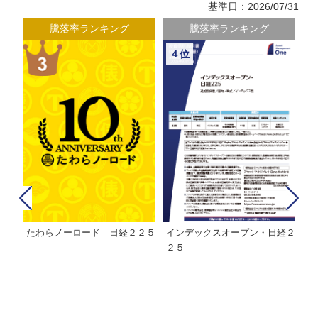
基準日：2026/07/31
騰落率ランキング
騰落率ランキング
４位
たわらノーロード 日経２２５
インデックスオープン・日経２
Ｍ
株式フ
２５
ン