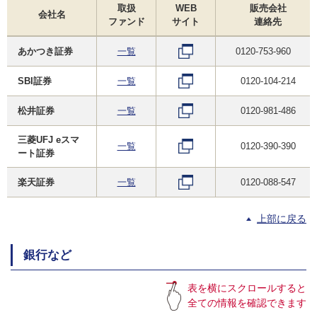
取扱
WEB
販売会社
会社名
ファンド
サイト
連絡先
あかつき証券
一覧
0120-753-960
SBI証券
一覧
0120-104-214
松井証券
一覧
0120-981-486
三菱UFJ eスマ
一覧
0120-390-390
ート証券
楽天証券
一覧
0120-088-547
上部に戻る
銀行など
表を横にスクロールすると
全ての情報を確認できます