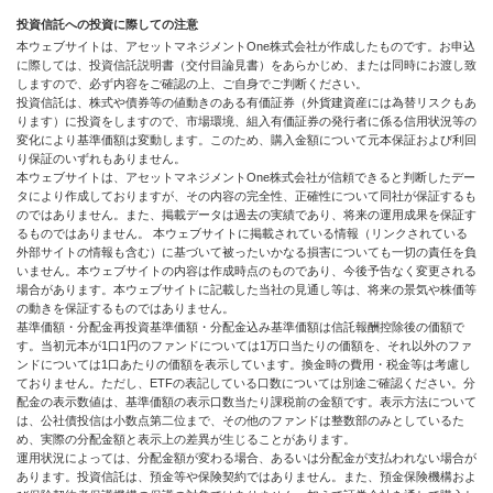
投資信託への投資に際しての注意
本ウェブサイトは、アセットマネジメントOne株式会社が作成したものです。お申込
に際しては、投資信託説明書（交付目論見書）をあらかじめ、または同時にお渡し致
しますので、必ず内容をご確認の上、ご自身でご判断ください。
投資信託は、株式や債券等の値動きのある有価証券（外貨建資産には為替リスクもあ
ります）に投資をしますので、市場環境、組入有価証券の発行者に係る信用状況等の
変化により基準価額は変動します。このため、購入金額について元本保証および利回
り保証のいずれもありません。
本ウェブサイトは、アセットマネジメントOne株式会社が信頼できると判断したデー
タにより作成しておりますが、その内容の完全性、正確性について同社が保証するも
のではありません。また、掲載データは過去の実績であり、将来の運用成果を保証す
るものではありません。 本ウェブサイトに掲載されている情報（リンクされている
外部サイトの情報も含む）に基づいて被ったいかなる損害についても一切の責任を負
いません。本ウェブサイトの内容は作成時点のものであり、今後予告なく変更される
場合があります。本ウェブサイトに記載した当社の見通し等は、将来の景気や株価等
の動きを保証するものではありません。
基準価額・分配金再投資基準価額・分配金込み基準価額は信託報酬控除後の価額で
す。当初元本が1口1円のファンドについては1万口当たりの価額を、それ以外のファ
ンドについては1口あたりの価額を表示しています。換金時の費用・税金等は考慮し
ておりません。ただし、ETFの表記している口数については別途ご確認ください。分
配金の表示数値は、基準価額の表示口数当たり課税前の金額です。表示方法について
は、公社債投信は小数点第二位まで、その他のファンドは整数部のみとしているた
め、実際の分配金額と表示上の差異が生じることがあります。
運用状況によっては、分配金額が変わる場合、あるいは分配金が支払われない場合が
あります。投資信託は、預金等や保険契約ではありません。また、預金保険機構およ