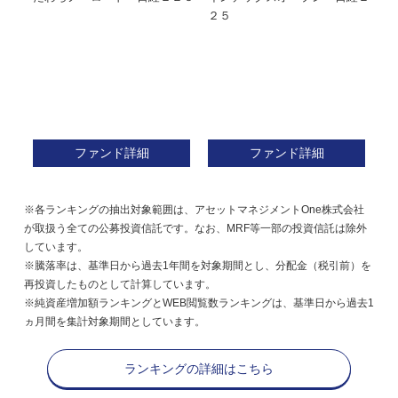
株式フ
２５
ン
ファンド詳細
ファンド詳細
※各ランキングの抽出対象範囲は、アセットマネジメントOne株式会社
が取扱う全ての公募投資信託です。なお、MRF等一部の投資信託は除外
しています。
※騰落率は、基準日から過去1年間を対象期間とし、分配金（税引前）を
再投資したものとして計算しています。
※純資産増加額ランキングとWEB閲覧数ランキングは、基準日から過去1
ヵ月間を集計対象期間としています。
ランキングの詳細はこちら