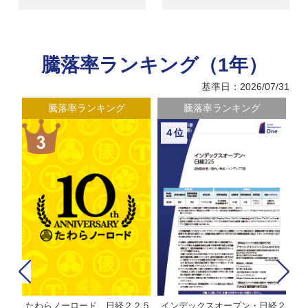
騰落率ランキング（1年）
基準日：2026/07/31
騰落率ランキング
騰落率ランキング
４位
たわらノーロード 日経２２５
インデックスオープン・日経２
Ｍ