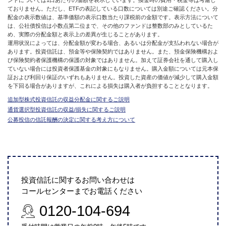
ておりません。ただし、ETFの表記している口数については別途ご確認ください。分
配金の表示数値は、基準価額の表示口数当たり課税前の金額です。表示方法について
は、公社債投信は小数点第二位まで、その他のファンドは整数部のみとしているた
め、実際の分配金額と表示上の差異が生じることがあります。
運用状況によっては、分配金額が変わる場合、あるいは分配金が支払われない場合が
あります。投資信託は、預金等や保険契約ではありません。また、預金保険機構およ
び保険契約者保護機構の保護の対象ではありません。加えて証券会社を通して購入し
ていない場合には投資者保護基金の対象にもなりません。購入金額については元本保
証および利回り保証のいずれもありません。投資した資産の価値が減少して購入金額
を下回る場合がありますが、これによる損失は購入者が負担することとなります。
追加型株式投資信託の収益分配金に関するご説明
通貨選択型投資信託の収益/損失に関するご説明
公募投信の信託報酬の決定に関する考え方について
投資信託に関するお問い合わせは
コールセンターまでお電話ください
0120-104-694