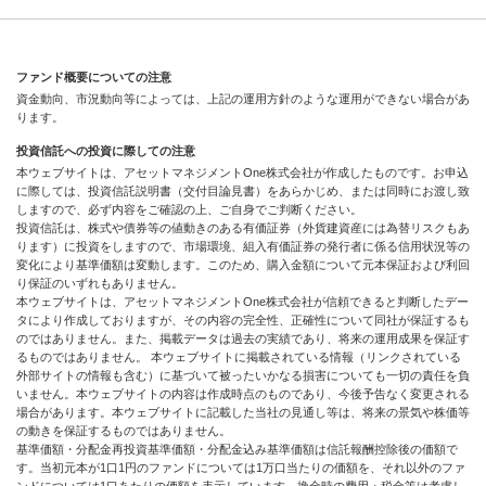
ファンド概要についての注意
資金動向、市況動向等によっては、上記の運用方針のような運用ができない場合があ
ります。
投資信託への投資に際しての注意
本ウェブサイトは、アセットマネジメントOne株式会社が作成したものです。お申込
に際しては、投資信託説明書（交付目論見書）をあらかじめ、または同時にお渡し致
しますので、必ず内容をご確認の上、ご自身でご判断ください。
投資信託は、株式や債券等の値動きのある有価証券（外貨建資産には為替リスクもあ
ります）に投資をしますので、市場環境、組入有価証券の発行者に係る信用状況等の
変化により基準価額は変動します。このため、購入金額について元本保証および利回
り保証のいずれもありません。
本ウェブサイトは、アセットマネジメントOne株式会社が信頼できると判断したデー
タにより作成しておりますが、その内容の完全性、正確性について同社が保証するも
のではありません。また、掲載データは過去の実績であり、将来の運用成果を保証す
るものではありません。 本ウェブサイトに掲載されている情報（リンクされている
外部サイトの情報も含む）に基づいて被ったいかなる損害についても一切の責任を負
いません。本ウェブサイトの内容は作成時点のものであり、今後予告なく変更される
場合があります。本ウェブサイトに記載した当社の見通し等は、将来の景気や株価等
の動きを保証するものではありません。
基準価額・分配金再投資基準価額・分配金込み基準価額は信託報酬控除後の価額で
す。当初元本が1口1円のファンドについては1万口当たりの価額を、それ以外のファ
ンドについては1口あたりの価額を表示しています。換金時の費用・税金等は考慮し