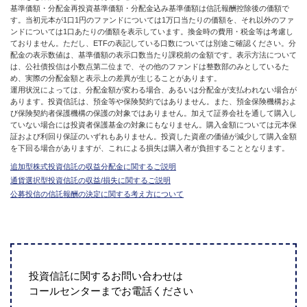
基準価額・分配金再投資基準価額・分配金込み基準価額は信託報酬控除後の価額で
す。当初元本が1口1円のファンドについては1万口当たりの価額を、それ以外のファ
ンドについては1口あたりの価額を表示しています。換金時の費用・税金等は考慮し
ておりません。ただし、ETFの表記している口数については別途ご確認ください。分
配金の表示数値は、基準価額の表示口数当たり課税前の金額です。表示方法について
は、公社債投信は小数点第二位まで、その他のファンドは整数部のみとしているた
め、実際の分配金額と表示上の差異が生じることがあります。
運用状況によっては、分配金額が変わる場合、あるいは分配金が支払われない場合が
あります。投資信託は、預金等や保険契約ではありません。また、預金保険機構およ
び保険契約者保護機構の保護の対象ではありません。加えて証券会社を通して購入し
ていない場合には投資者保護基金の対象にもなりません。購入金額については元本保
証および利回り保証のいずれもありません。投資した資産の価値が減少して購入金額
を下回る場合がありますが、これによる損失は購入者が負担することとなります。
追加型株式投資信託の収益分配金に関するご説明
通貨選択型投資信託の収益/損失に関するご説明
公募投信の信託報酬の決定に関する考え方について
投資信託に関するお問い合わせは
コールセンターまでお電話ください