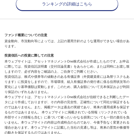
ランキングの詳細はこちら
ファンド概要についての注意
資金動向、市況動向等によっては、上記の運用方針のような運用ができない場合があ
ります。
投資信託への投資に際しての注意
本ウェブサイトは、アセットマネジメントOne株式会社が作成したものです。お申込
に際しては、投資信託説明書（交付目論見書）をあらかじめ、または同時にお渡し致
しますので、必ず内容をご確認の上、ご自身でご判断ください。
投資信託は、株式や債券等の値動きのある有価証券（外貨建資産には為替リスクもあ
ります）に投資をしますので、市場環境、組入有価証券の発行者に係る信用状況等の
変化により基準価額は変動します。このため、購入金額について元本保証および利回
り保証のいずれもありません。
本ウェブサイトは、アセットマネジメントOne株式会社が信頼できると判断したデー
タにより作成しておりますが、その内容の完全性、正確性について同社が保証するも
のではありません。また、掲載データは過去の実績であり、将来の運用成果を保証す
るものではありません。 本ウェブサイトに掲載されている情報（リンクされている
外部サイトの情報も含む）に基づいて被ったいかなる損害についても一切の責任を負
いません。本ウェブサイトの内容は作成時点のものであり、今後予告なく変更される
場合があります。本ウェブサイトに記載した当社の見通し等は、将来の景気や株価等
の動きを保証するものではありません。