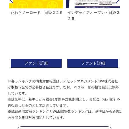
たわらノーロード 日経２２５
インデックスオープン・日経２
Ｍ
株式フ
２５
ン
ファンド詳細
ファンド詳細
※各ランキングの抽出対象範囲は、アセットマネジメントOne株式会社
が取扱う全ての公募投資信託です。なお、MRF等一部の投資信託は除外
しています。
※騰落率は、基準日から過去1年間を対象期間とし、分配金（税引前）を
再投資したものとして計算しています。
※純資産増加額ランキングとWEB閲覧数ランキングは、基準日から過去1
ヵ月間を集計対象期間としています。