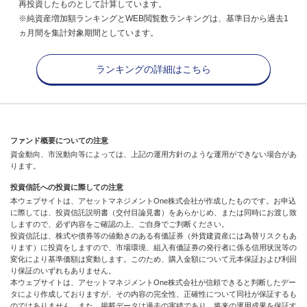
再投資したものとして計算しています。
※純資産増加額ランキングとWEB閲覧数ランキングは、基準日から過去1
ヵ月間を集計対象期間としています。
ランキングの詳細はこちら
ファンド概要についての注意
資金動向、市況動向等によっては、上記の運用方針のような運用ができない場合があ
ります。
投資信託への投資に際しての注意
本ウェブサイトは、アセットマネジメントOne株式会社が作成したものです。お申込
に際しては、投資信託説明書（交付目論見書）をあらかじめ、または同時にお渡し致
しますので、必ず内容をご確認の上、ご自身でご判断ください。
投資信託は、株式や債券等の値動きのある有価証券（外貨建資産には為替リスクもあ
ります）に投資をしますので、市場環境、組入有価証券の発行者に係る信用状況等の
変化により基準価額は変動します。このため、購入金額について元本保証および利回
り保証のいずれもありません。
本ウェブサイトは、アセットマネジメントOne株式会社が信頼できると判断したデー
タにより作成しておりますが、その内容の完全性、正確性について同社が保証するも
のではありません。また、掲載データは過去の実績であり、将来の運用成果を保証す