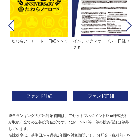
たわらノーロード 日経２２５
インデックスオープン・日経２
Ｍ
株式フ
２５
ン
ファンド詳細
ファンド詳細
※各ランキングの抽出対象範囲は、アセットマネジメントOne株式会社
が取扱う全ての公募投資信託です。なお、MRF等一部の投資信託は除外
しています。
※騰落率は、基準日から過去1年間を対象期間とし、分配金（税引前）を