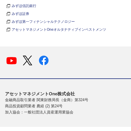
みずほ信託銀行
みずほ証券
みずほ第一フィナンシャルテクノロジー
アセットマネジメントOneオルタナティブインベストメンツ
アセットマネジメントOne株式会社
金融商品取引業者 関東財務局長（金商）第324号
商品投資顧問業者 農経 (2) 第24号
加入協会：一般社団法人資産運用業協会