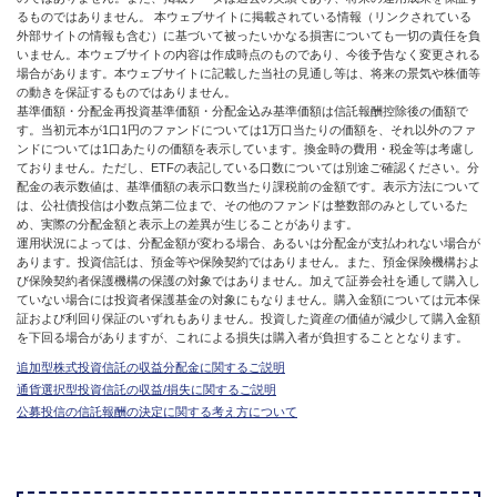
るものではありません。 本ウェブサイトに掲載されている情報（リンクされている
外部サイトの情報も含む）に基づいて被ったいかなる損害についても一切の責任を負
いません。本ウェブサイトの内容は作成時点のものであり、今後予告なく変更される
場合があります。本ウェブサイトに記載した当社の見通し等は、将来の景気や株価等
の動きを保証するものではありません。
基準価額・分配金再投資基準価額・分配金込み基準価額は信託報酬控除後の価額で
す。当初元本が1口1円のファンドについては1万口当たりの価額を、それ以外のファ
ンドについては1口あたりの価額を表示しています。換金時の費用・税金等は考慮し
ておりません。ただし、ETFの表記している口数については別途ご確認ください。分
配金の表示数値は、基準価額の表示口数当たり課税前の金額です。表示方法について
は、公社債投信は小数点第二位まで、その他のファンドは整数部のみとしているた
め、実際の分配金額と表示上の差異が生じることがあります。
運用状況によっては、分配金額が変わる場合、あるいは分配金が支払われない場合が
あります。投資信託は、預金等や保険契約ではありません。また、預金保険機構およ
び保険契約者保護機構の保護の対象ではありません。加えて証券会社を通して購入し
ていない場合には投資者保護基金の対象にもなりません。購入金額については元本保
証および利回り保証のいずれもありません。投資した資産の価値が減少して購入金額
を下回る場合がありますが、これによる損失は購入者が負担することとなります。
追加型株式投資信託の収益分配金に関するご説明
通貨選択型投資信託の収益/損失に関するご説明
公募投信の信託報酬の決定に関する考え方について