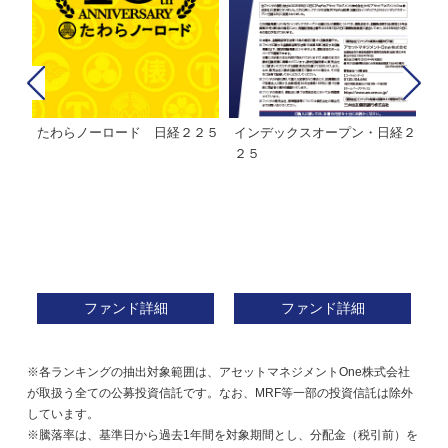
たわらノーロード 日経２２５
インデックスオープン・日経２
Ｍ
株式フ
２５
ン
ファンド詳細
ファンド詳細
※各ランキングの抽出対象範囲は、アセットマネジメントOne株式会社
が取扱う全ての公募投資信託です。なお、MRF等一部の投資信託は除外
しています。
※騰落率は、基準日から過去1年間を対象期間とし、分配金（税引前）を