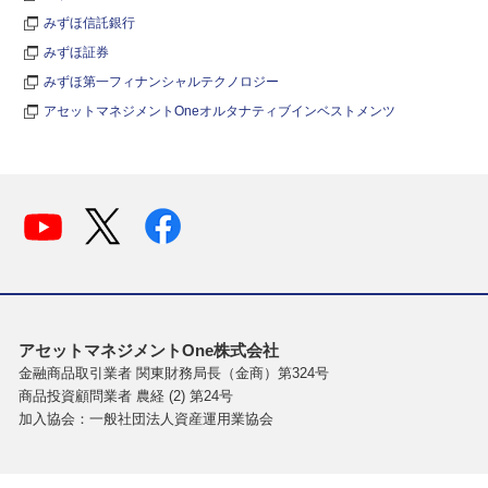
みずほ信託銀行
みずほ証券
みずほ第一フィナンシャルテクノロジー
アセットマネジメントOneオルタナティブインベストメンツ
アセットマネジメントOne株式会社
金融商品取引業者 関東財務局長（金商）第324号
商品投資顧問業者 農経 (2) 第24号
加入協会：一般社団法人資産運用業協会