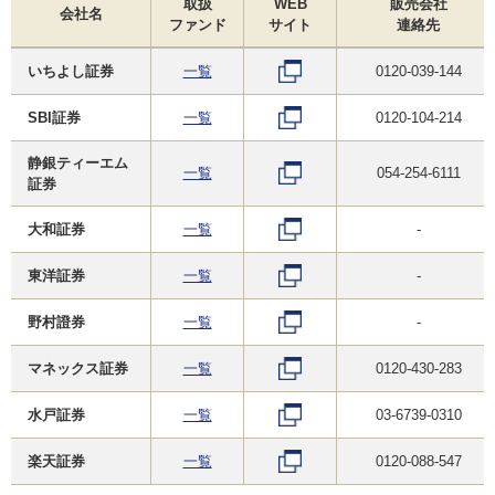
取扱
WEB
販売会社
会社名
ファンド
サイト
連絡先
いちよし証券
一覧
0120-039-144
SBI証券
一覧
0120-104-214
静銀ティーエム
一覧
054-254-6111
証券
大和証券
一覧
-
東洋証券
一覧
-
野村證券
一覧
-
マネックス証券
一覧
0120-430-283
水戸証券
一覧
03-6739-0310
楽天証券
一覧
0120-088-547