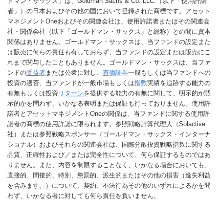
ドマン・サックス」は、Goldman Sachs & Co. LLC.（以下「使用許諾
者」）の日本およびその他の国において登録された商標です。アセット
マネジメントOneおよびその関連会社は、使用許諾者またはその関連会
社・関係会社（以下「ゴールドマン・サックス」と総称）との間に資本
関係はありません。ゴールドマン・サックスは、当ファンドの設定また
は販売に何らの責任も有しておらず、当ファンドの設定または販売にこ
れまで関与したこともありません。ゴールドマン・サックスは、当ファ
ンドの
受益者
または公衆に対し、
有価証券
一般もしくは当ファンドへの
投資の適否、当ファンドが一般市場もしくは
指数
実績を追跡する能力の
有無もしくは投資
リターン
を提供する能力の有無に関して、明示的か黙
示的かを問わず、いかなる表明または保証も行っておりません。使用許
諾者とアセットマネジメントOneの関係は、当ファンドに関する使用許
諾者の商標の使用許諾に限られます。参照戦略計算代理人（Solactive
社）または参照戦略スポンサー（ゴールドマン・サックス・インターナ
ショナル）およびそれらの関連会社は、国際分散投資戦略指数に関する
品質、正確性および／または完全性について、何ら保証するものではあ
りません。また、内容を制限することなく、いかなる場合においても、
直接的、間接的、特別、懲罰的、派生的またはその他の損害（逸失利益
を含みます。）について、契約、不法行為その他のいずれによるかを問
わず、いかなる者に対しても何ら責任を負いません。