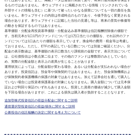
るものではありません。 本ウェブサイトに掲載されている情報（リンクされている
外部サイトの情報も含む）に基づいて被ったいかなる損害についても一切の責任を負
いません。本ウェブサイトの内容は作成時点のものであり、今後予告なく変更される
場合があります。本ウェブサイトに記載した当社の見通し等は、将来の景気や株価等
の動きを保証するものではありません。
基準価額・分配金再投資基準価額・分配金込み基準価額は信託報酬控除後の価額で
す。当初元本が1口1円のファンドについては1万口当たりの価額を、それ以外のファ
ンドについては1口あたりの価額を表示しています。換金時の費用・税金等は考慮し
ておりません。ただし、ETFの表記している口数については別途ご確認ください。分
配金の表示数値は、基準価額の表示口数当たり課税前の金額です。表示方法について
は、公社債投信は小数点第二位まで、その他のファンドは整数部のみとしているた
め、実際の分配金額と表示上の差異が生じることがあります。
運用状況によっては、分配金額が変わる場合、あるいは分配金が支払われない場合が
あります。投資信託は、預金等や保険契約ではありません。また、預金保険機構およ
び保険契約者保護機構の保護の対象ではありません。加えて証券会社を通して購入し
ていない場合には投資者保護基金の対象にもなりません。購入金額については元本保
証および利回り保証のいずれもありません。投資した資産の価値が減少して購入金額
を下回る場合がありますが、これによる損失は購入者が負担することとなります。
追加型株式投資信託の収益分配金に関するご説明
通貨選択型投資信託の収益/損失に関するご説明
公募投信の信託報酬の決定に関する考え方について