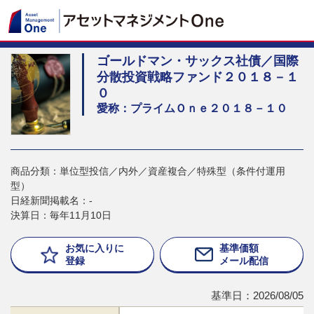
ゴールドマン・サックス社債／国際
分散投資戦略ファンド２０１８－１
０
愛称：プライムＯｎｅ２０１８－１０
商品分類：単位型投信／内外／資産複合／特殊型（条件付運用
型）
日経新聞掲載名：-
決算日：毎年11月10日
お気に入りに
基準価額
登録
メール配信
基準日：2026/08/05