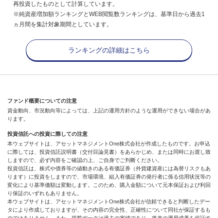
再投資したものとして計算しています。
※純資産増加額ランキングとWEB閲覧数ランキングは、基準日から過去1
ヵ月間を集計対象期間としています。
ランキングの詳細はこちら
ファンド概要についての注意
資金動向、市況動向等によっては、上記の運用方針のような運用ができない場合があ
ります。
投資信託への投資に際しての注意
本ウェブサイトは、アセットマネジメントOne株式会社が作成したものです。お申込
に際しては、投資信託説明書（交付目論見書）をあらかじめ、または同時にお渡し致
しますので、必ず内容をご確認の上、ご自身でご判断ください。
投資信託は、株式や債券等の値動きのある有価証券（外貨建資産には為替リスクもあ
ります）に投資をしますので、市場環境、組入有価証券の発行者に係る信用状況等の
変化により基準価額は変動します。このため、購入金額について元本保証および利回
り保証のいずれもありません。
本ウェブサイトは、アセットマネジメントOne株式会社が信頼できると判断したデー
タにより作成しておりますが、その内容の完全性、正確性について同社が保証するも
のではありません。また、掲載データは過去の実績であり、将来の運用成果を保証す