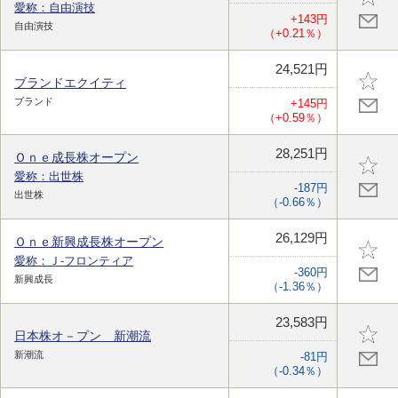
愛称：自由演技
+143円
自由演技
（+0.21％）
24,521円
ブランドエクイティ
ブランド
+145円
（+0.59％）
28,251円
Ｏｎｅ成長株オープン
愛称：出世株
-187円
出世株
（-0.66％）
26,129円
Ｏｎｅ新興成長株オープン
愛称：Ｊ-フロンティア
-360円
新興成長
（-1.36％）
23,583円
日本株オ－プン 新潮流
新潮流
-81円
（-0.34％）