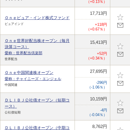
（+0.13％）
17,713円
Ｏｎｅピュア・インド株式ファンド
ピュアインド
+118円
（+0.67％）
Ｏｎｅ世界好配当株オープン（毎月
15,413円
決算コース）
愛称：世界配当倶楽部
+52円
（+0.34％）
世界配当
27,695円
Ｏｎｅ中国関連株オープン
愛称：チャイニーズ・エンジェル
-296円
中国関連
（-1.06％）
10,159円
ＤＬＩＢＪ公社債オープン（短期コ
ース）
-4円
公社債短期
（-0.04％）
8,762円
ＤＬＩＢＪ公社債オープン（中期コ