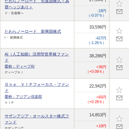
たわらノーロード 先進国株式＜為
替ヘッジあり＞
-18円
ド・先進株へ
（-0.07％）
33,596円
たわらノーロード 新興国株式
l ・ 新興株式
-427円
（-1.26％）
AI（人工知能）活用型世界株ファン
38,286円
ド
愛称：ディープAI
+36円
（+0.09％）
ディープＡＩ
Ｏｎｅ ＶＩＰフォーカス・ファン
22,942円
ド
愛称：アジアン倶楽部
+65円
（+0.28％）
ＶＩＰ
14,853円
サザンアジア・オールスター株式フ
ァンド
+19円
サザンアジア