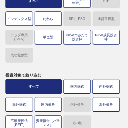
すべて
ETF
年金）
インデックス型
たわら
SRI、ESG
通貨選択型
ラップ専用
NISAつみたて
NISA成長投資
単位型
（SMA）
投資枠
枠
成功報酬型
投資対象で
絞り込む
すべて
国内株式
内外株式
海外株式
国内債券
内外債券
海外債券
不動産投信
資産複合（バラ
その他
（REIT）
ンス）