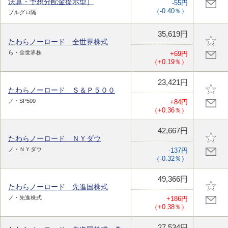
決算・予想分配金提示型）
-55円
（-0.40％）
ブルグロ隔
35,619円
たわらノーロード 全世界株式
ら・全世界株
+69円
（+0.19％）
23,421円
たわらノーロード Ｓ＆Ｐ５００
ノ・SP500
+84円
（+0.36％）
42,667円
たわらノーロード ＮＹダウ
ノ・ＮＹダウ
-137円
（-0.32％）
49,366円
たわらノーロード 先進国株式
ノ・先進株式
+186円
（+0.38％）
27,534円