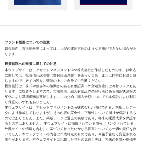
ファンド概要についての注意
資金動向、市況動向等によっては、上記の運用方針のような運用ができない場合があ
ります。
投資信託への投資に際しての注意
本ウェブサイトは、アセットマネジメントOne株式会社が作成したものです。お申込
に際しては、投資信託説明書（交付目論見書）をあらかじめ、または同時にお渡し致
しますので、必ず内容をご確認の上、ご自身でご判断ください。
投資信託は、株式や債券等の値動きのある有価証券（外貨建資産には為替リスクもあ
ります）に投資をしますので、市場環境、組入有価証券の発行者に係る信用状況等の
変化により基準価額は変動します。このため、購入金額について元本保証および利回
り保証のいずれもありません。
本ウェブサイトは、アセットマネジメントOne株式会社が信頼できると判断したデー
タにより作成しておりますが、その内容の完全性、正確性について同社が保証するも
のではありません。また、掲載データは過去の実績であり、将来の運用成果を保証す
るものではありません。 本ウェブサイトに掲載されている情報（リンクされている
外部サイトの情報も含む）に基づいて被ったいかなる損害についても一切の責任を負
いません。本ウェブサイトの内容は作成時点のものであり、今後予告なく変更される
場合があります。本ウェブサイトに記載した当社の見通し等は、将来の景気や株価等