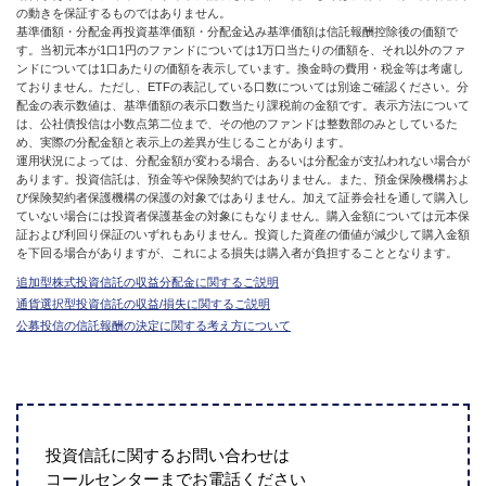
の動きを保証するものではありません。
基準価額・分配金再投資基準価額・分配金込み基準価額は信託報酬控除後の価額で
す。当初元本が1口1円のファンドについては1万口当たりの価額を、それ以外のファ
ンドについては1口あたりの価額を表示しています。換金時の費用・税金等は考慮し
ておりません。ただし、ETFの表記している口数については別途ご確認ください。分
配金の表示数値は、基準価額の表示口数当たり課税前の金額です。表示方法について
は、公社債投信は小数点第二位まで、その他のファンドは整数部のみとしているた
め、実際の分配金額と表示上の差異が生じることがあります。
運用状況によっては、分配金額が変わる場合、あるいは分配金が支払われない場合が
あります。投資信託は、預金等や保険契約ではありません。また、預金保険機構およ
び保険契約者保護機構の保護の対象ではありません。加えて証券会社を通して購入し
ていない場合には投資者保護基金の対象にもなりません。購入金額については元本保
証および利回り保証のいずれもありません。投資した資産の価値が減少して購入金額
を下回る場合がありますが、これによる損失は購入者が負担することとなります。
追加型株式投資信託の収益分配金に関するご説明
通貨選択型投資信託の収益/損失に関するご説明
公募投信の信託報酬の決定に関する考え方について
投資信託に関するお問い合わせは
コールセンターまでお電話ください