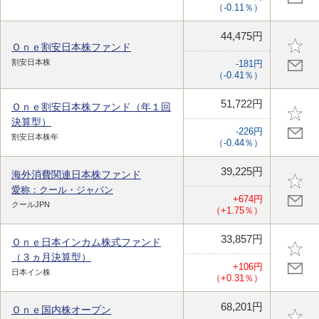
（-0.11％）
44,475円
Ｏｎｅ割安日本株ファンド
割安日本株
-181円
（-0.41％）
51,722円
Ｏｎｅ割安日本株ファンド（年１回
決算型）
-226円
割安日本株年
（-0.44％）
39,225円
海外消費関連日本株ファンド
愛称：クール・ジャパン
+674円
クールJPN
（+1.75％）
33,857円
Ｏｎｅ日本インカム株式ファンド
（３ヵ月決算型）
+106円
日本イン株
（+0.31％）
68,201円
Ｏｎｅ国内株オープン