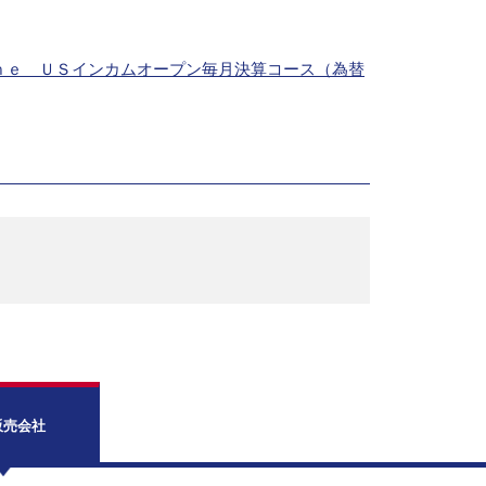
Ｏｎｅ ＵＳインカムオープン毎月決算コース（為替
販売会社