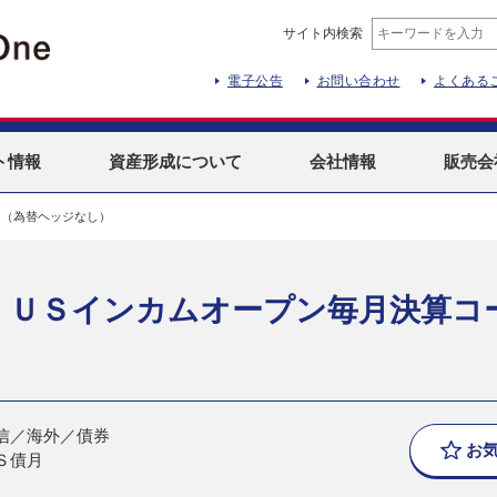
サイト内検索
電子公告
お問い合わせ
よくある
ト
情報
資産形成
について
会社情報
販売会
ス（為替ヘッジなし）
 ＵＳインカムオープン毎月決算コ
信／海外／債券
お
Ｓ債月