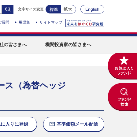
拡大
English
文字サイズ変更
標準
ご質問
用語集
サイトマップ
社
の皆さまへ
機関投資家
の皆さまへ
ース（為替ヘッジ
気に入りに
登録
基準価額
メール配信