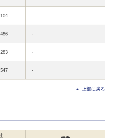
-104
-
-486
-
-283
-
-547
-
上部に戻る
社