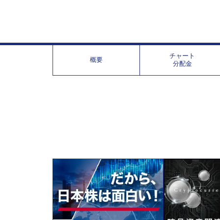
チャート
概要
分配金