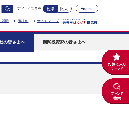
拡大
English
文字サイズ変更
標準
ご質問
用語集
サイトマップ
社
の皆さまへ
機関投資家
の皆さまへ