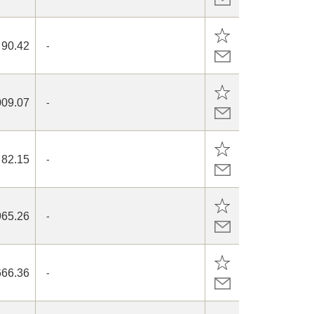
90.42
-
009.07
-
82.15
-
965.26
-
666.36
-