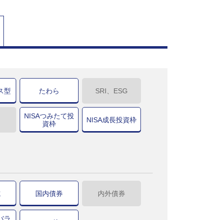
ス型
たわら
SRI、ESG
NISAつみたて投
NISA成長投資枠
資枠
式
国内債券
内外債券
バラ