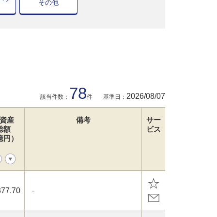
その他
78
2026/08/07
該当件数：
件
基準日：
資産
備考
サー
総額
ビス
億円）
377.70
-