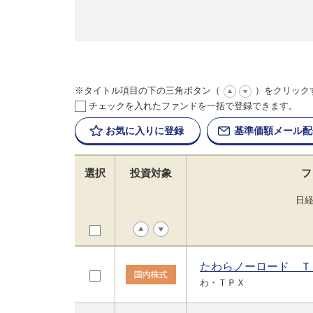
※タイトル項目の下の三角ボタン（
）をクリック
チェックを入れたファンドを一括で登録できます。
お気に入りに
登録
基準価額
メール配
選択
投資対象
フ
日
たわらノーロード Ｔ
わ・ＴＰＸ