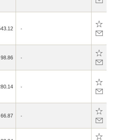
643.12
-
98.86
-
280.14
-
66.87
-