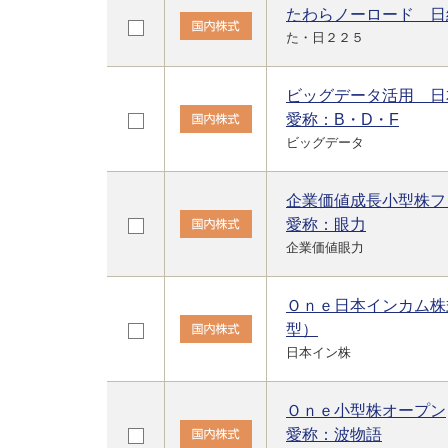
たわらノーロード 日
た・日２２５
ビッグデータ活用 日
愛称：B・D・F
ビッグデータ
企業価値成長小型株フ
愛称：眼力
企業価値眼力
Ｏｎｅ日本インカム株
型）
日本イン株
Ｏｎｅ小型株オープン
愛称：波物語