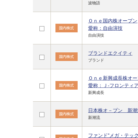
波物語
Ｏｎｅ国内株オープン
愛称：自由演技
自由演技
ブランドエクイティ
ブランド
Ｏｎｅ新興成長株オー
愛称：Ｊ-フロンティ
新興成長
日本株オ－プン 新潮
新潮流
ファンド“メガ・テック