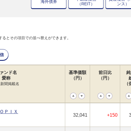
海外債券
（REIT）
ンス）
するとその項目での並べ替えができます。
信
ァンド名
基準価額
前日比
純
愛称
（円）
（円）
（
経新聞掲載名
ＯＰＩＸ
32,041
+150