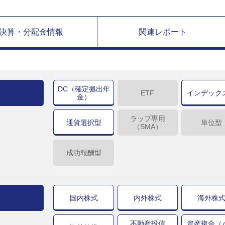
決算・分配金情報
関連レポート
DC（確定拠出年
ETF
インデック
金）
ラップ専用
通貨選択型
単位型
（SMA）
成功報酬型
国内株式
内外株式
海外株
不動産投信
資産複合（