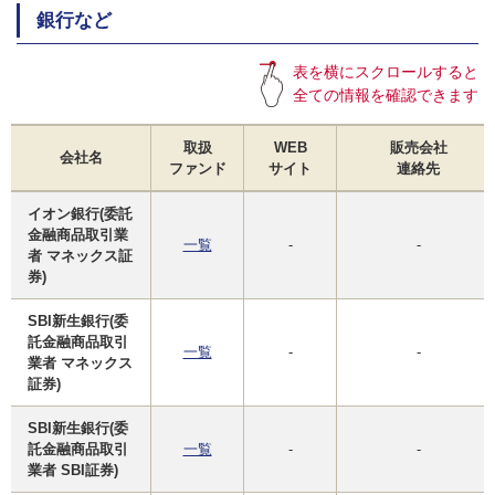
銀行など
表を横にスクロールすると
全ての情報を確認できます
取扱
WEB
販売会社
会社名
ファンド
サイト
連絡先
イオン銀行(委託
金融商品取引業
一覧
-
-
者 マネックス証
券)
SBI新生銀行(委
託金融商品取引
一覧
-
-
業者 マネックス
証券)
SBI新生銀行(委
託金融商品取引
一覧
-
-
業者 SBI証券)