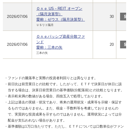
Ｏｎｅ US－REIT オープン
（隔月決算型）
2026/07/06
30
隔
愛称：ゼウス（隔月決算型）
ＵＳリト隔月
Ｏｎｅパッシブ資産分散ファ
ンド
2026/07/06
20
隔
愛称：三本の矢
三本の矢
・ファンドの騰落率と実際の投資者利回りとは異なります。
・前日比は前営業日との比較です。したがって、ＥＴＦで決算日が休日に該
当する場合は、決算日前営業日の基準価額(分配落前)との比較となります。
・表示桁未満の数値がある場合、四捨五入で処理しております。
・上記は過去の実績・状況であり、将来の運用状況・成果等を示唆・保証す
るものではありません。また、税金・手数料等を考慮しておりませんの
で、実質的な投資成果を示すものではありません。運用状況によっては分
配金が支払われない場合があります。
・基準価額は1万口当たりです。ただし、ＥＴＦについては口数単位がファン