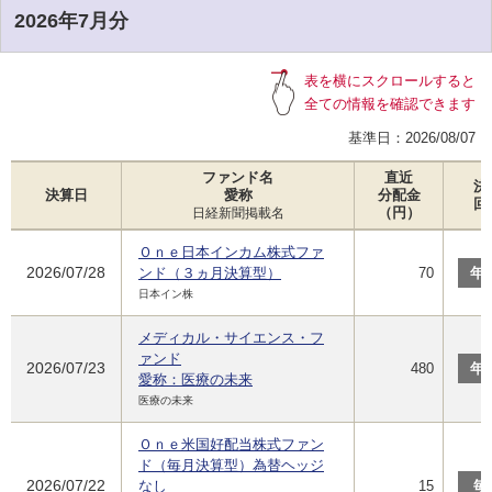
2026年7月分
表を横にスクロールすると
全ての情報を確認できます
基準日：
2026/08/07
ファンド名
直近
決
決算日
愛称
分配金
回
（円）
日経新聞掲載名
Ｏｎｅ日本インカム株式ファ
2026/07/28
ンド（３ヵ月決算型）
70
年
日本イン株
メディカル・サイエンス・フ
ァンド
2026/07/23
480
年
愛称：医療の未来
医療の未来
Ｏｎｅ米国好配当株式ファン
ド（毎月決算型）為替ヘッジ
2026/07/22
なし
15
毎