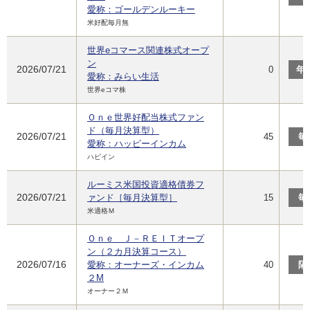
愛称：ゴールデンルーキー
米好配毎月無
世界eコマース関連株式オープ
ン
2026/07/21
0
年
愛称：みらい生活
世界eコマ株
Ｏｎｅ世界好配当株式ファン
ド（毎月決算型）
2026/07/21
45
毎
愛称：ハッピーインカム
ハピイン
ルーミス米国投資適格債券フ
2026/07/21
ァンド［毎月決算型］
15
毎
米適格Ｍ
Ｏｎｅ Ｊ－ＲＥＩＴオープ
ン（２カ月決算コース）
2026/07/16
愛称：オーナーズ・インカム
40
隔
２M
オーナー２Ｍ