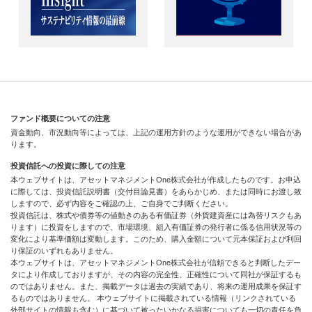
ファンド概要についての注意
資金動向、市況動向等によっては、上記の運用方針のような運用ができない場合があ
ります。
投資信託への投資に際しての注意
本ウェブサイトは、アセットマネジメントOne株式会社が作成したものです。お申込
に際しては、投資信託説明書（交付目論見書）をあらかじめ、または同時にお渡し致
しますので、必ず内容をご確認の上、ご自身でご判断ください。
投資信託は、株式や債券等の値動きのある有価証券（外貨建資産には為替リスクもあ
ります）に投資をしますので、市場環境、組入有価証券の発行者に係る信用状況等の
変化により基準価額は変動します。このため、購入金額について元本保証および利回
り保証のいずれもありません。
本ウェブサイトは、アセットマネジメントOne株式会社が信頼できると判断したデー
タにより作成しておりますが、その内容の完全性、正確性について同社が保証するも
のではありません。また、掲載データは過去の実績であり、将来の運用成果を保証す
るものではありません。 本ウェブサイトに掲載されている情報（リンクされている
外部サイトの情報も含む）に基づいて被ったいかなる損害についても一切の責任を負