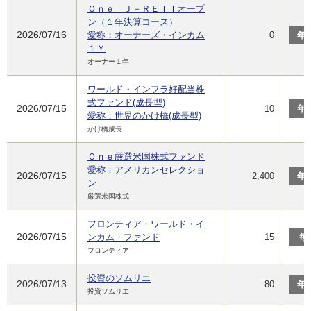
Ｏｎｅ Ｊ－ＲＥＩＴオープ
ン（１年決算コース）
2026/07/16
愛称：オーナーズ・インカム
0
年
１Ｙ
オーナー１年
ワールド・インフラ好配当株
式ファンド(成長型)
2026/07/15
10
年
愛称：世界のかけ橋(成長型)
かけ橋成長
Ｏｎｅ厳選米国株式ファンド
愛称：アメリカンセレクショ
2026/07/15
2,400
年
ン
厳選米国株式
フロンティア・ワールド・イ
2026/07/15
ンカム・ファンド
15
毎
フロンティア
投資のソムリエ
2026/07/13
80
年
投資ソムリエ