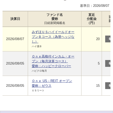
基準日：
2026/08/07
ファンド名
直近
決
決算日
愛称
分配金
回
（円）
日経新聞掲載名
みずほＵＳハイイールドオー
プンＢコース（為替ヘッジな
2026/08/07
20
毎
し）
ハイ債Ｂ
Ｏｎｅ高格付インカム・オー
プン（毎月決算コース）
2026/08/05
5
毎
愛称：ハッピークローバー
ハピクロ毎月
Ｏｎｅ US－REIT オープン
2026/08/05
愛称：ゼウス
15
毎
ＵＳリート