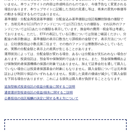
いません。本ウェブサイトの内容は作成時点のものであり、今後予告なく変更される
場合があります。本ウェブサイトに記載した当社の見通し等は、将来の景気や株価等
の動きを保証するものではありません。
基準価額・分配金再投資基準価額・分配金込み基準価額は信託報酬控除後の価額で
す。当初元本が1口1円のファンドについては1万口当たりの価額を、それ以外のファ
ンドについては1口あたりの価額を表示しています。換金時の費用・税金等は考慮し
ておりません。ただし、ETFの表記している口数については別途ご確認ください。分
配金の表示数値は、基準価額の表示口数当たり課税前の金額です。表示方法について
は、公社債投信は小数点第二位まで、その他のファンドは整数部のみとしているた
め、実際の分配金額と表示上の差異が生じることがあります。
運用状況によっては、分配金額が変わる場合、あるいは分配金が支払われない場合が
あります。投資信託は、預金等や保険契約ではありません。また、預金保険機構およ
び保険契約者保護機構の保護の対象ではありません。加えて証券会社を通して購入し
ていない場合には投資者保護基金の対象にもなりません。購入金額については元本保
証および利回り保証のいずれもありません。投資した資産の価値が減少して購入金額
を下回る場合がありますが、これによる損失は購入者が負担することとなります。
追加型株式投資信託の収益分配金に関するご説明
通貨選択型投資信託の収益/損失に関するご説明
公募投信の信託報酬の決定に関する考え方について