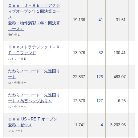
Ｏｎｅ Ｊ－ＲＥＩＴアクテ
ィブオープン年１回決算コー
ス
19,136
-41
31.61
-
愛称：物件満彩（年１回決算
コース）
物件年１
ＯｎｅストラテジックＪ－Ｒ
ＥＩＴファンド
13,976
-32
130.41
-
ストＪ－ＲＥ
たわらノーロード 先進国リ
ート
22,837
-126
483.07
-
ロ・先進リー
たわらノーロード 先進国リ
ート＜為替ヘッジあり＞
12,370
-127
6.26
-
ら・先リーヘ
Ｏｎｅ US－REIT オープン
愛称：ゼウス
1,741
-4
3,202.96
-
ＵＳリート