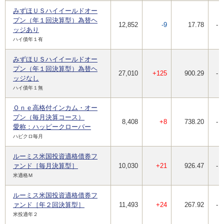
みずほＵＳハイイールドオー
プン（年１回決算型）為替ヘ
12,852
-9
17.78
-
ッジあり
ハイ債年１有
みずほＵＳハイイールドオー
プン（年１回決算型）為替ヘ
27,010
+125
900.29
-
ッジなし
ハイ債年１無
Ｏｎｅ高格付インカム・オー
プン（毎月決算コース）
8,408
+8
738.20
-
愛称：ハッピークローバー
ハピクロ毎月
ルーミス米国投資適格債券フ
ァンド［毎月決算型］
10,030
+21
926.47
-
米適格Ｍ
ルーミス米国投資適格債券フ
ァンド［年２回決算型］
11,493
+24
267.92
-
米投適年２