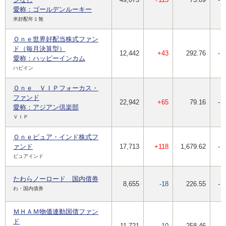
愛称：ゴールデンルーキー
米好配年１無
Ｏｎｅ世界好配当株式ファン
ド（毎月決算型）
12,442
+43
292.76
-
愛称：ハッピーインカム
ハピイン
Ｏｎｅ ＶＩＰフォーカス・
ファンド
22,942
+65
79.16
-
愛称：アジアン倶楽部
ＶＩＰ
Ｏｎｅピュア・インド株式フ
ァンド
17,713
+118
1,679.62
-
ピュアインド
たわらノーロード 国内債券
8,655
-18
226.55
-
わ・国内債券
ＭＨＡＭ物価連動国債ファン
ド
11,721
-10
258.46
-