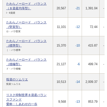
たわらノーロード バランス
（８資産均等型）
20,567
-21
1,391.04
-
l・8資産
たわらノーロード バランス
（堅実型）
11,101
-12
72.44
-
ロ・バラ堅実
たわらノーロード バランス
（標準型）
15,370
-10
415.87
-
｜・バラ標準
たわらノーロード バランス
（積極型）
21,127
-6
499.74
-
ド・バラ積極
投資のソムリエ
10,513
-14
2,009.37
-
投資ソムリエ
リスク抑制世界８資産バラン
スファンド
9,568
-13
853.79
-
愛称：しあわせの一歩