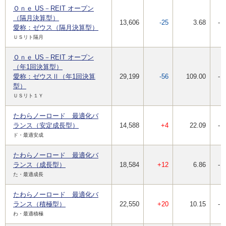
Ｏｎｅ US－REIT オープン
（隔月決算型）
13,606
-25
3.68
-
愛称：ゼウス（隔月決算型）
ＵＳリト隔月
Ｏｎｅ US－REIT オープン
（年1回決算型）
愛称：ゼウスⅡ（年1回決算
29,199
-56
109.00
-
型）
ＵＳリト１Ｙ
たわらノーロード 最適化バ
ランス（安定成長型）
14,588
+4
22.09
-
ド・最適安成
たわらノーロード 最適化バ
ランス（成長型）
18,584
+12
6.86
-
た・最適成長
たわらノーロード 最適化バ
ランス（積極型）
22,550
+20
10.15
-
わ・最適積極