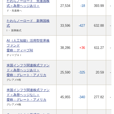
たわらノーロード 先進国株
式＜為替ヘッジあり＞
27,534
-18
393.99
-
ド・先進株へ
たわらノーロード 新興国株
式
33,596
-427
632.88
-
l ・ 新興株式
AI（人工知能）活用型世界株
ファンド
38,286
+36
611.27
-
愛称：ディープAI
ディープＡＩ
米国インフラ関連株式ファン
ド＜為替ヘッジあり＞
25,590
-325
20.59
-
愛称：グレート・アメリカ
グレアメH有
米国インフラ関連株式ファン
ド＜為替ヘッジなし＞
45,955
-340
277.82
-
愛称：グレート・アメリカ
グレアメH無