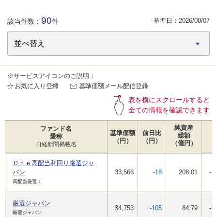
90
基準日：
2026/08/07
該当件数：
件
※サービスアイコンのご説明：
お気に入り登録
基準価額メール配信登録
表を横にスクロールすると
全ての情報を確認できます
純資産
ファンド名
基準価額
前日比
総額
愛称
（円）
（円）
（億円）
日経新聞掲載名
Ｏｎｅ高配当利回り厳選ジャ
パン
33,566
-18
208.01
-
高配当厳選Ｊ
厳選ジャパン
34,753
-105
84.79
-
厳選ジャパン