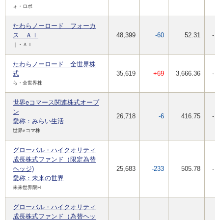
ォ・ロボ
たわらノーロード フォーカ
ス ＡＩ
48,399
-60
52.31
-
｜・ＡＩ
たわらノーロード 全世界株
式
35,619
+69
3,666.36
-
ら・全世界株
世界eコマース関連株式オープ
ン
26,718
-6
416.75
-
愛称：みらい生活
世界eコマ株
グローバル・ハイクオリティ
成長株式ファンド（限定為替
ヘッジ)
25,683
-233
505.78
-
愛称：未来の世界
未来世界限H
グローバル・ハイクオリティ
成長株式ファンド（為替ヘッ