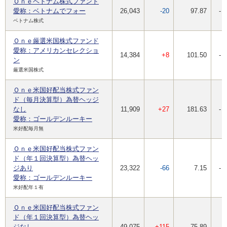
Ｏｎｅベトナム株式ファンド
愛称：ベトナムでフォー
26,043
-20
97.87
-
ベトナム株式
Ｏｎｅ厳選米国株式ファンド
愛称：アメリカンセレクショ
14,384
+8
101.50
-
ン
厳選米国株式
Ｏｎｅ米国好配当株式ファン
ド（毎月決算型）為替ヘッジ
なし
11,909
+27
181.63
-
愛称：ゴールデンルーキー
米好配毎月無
Ｏｎｅ米国好配当株式ファン
ド（年１回決算型）為替ヘッ
ジあり
23,322
-66
7.15
-
愛称：ゴールデンルーキー
米好配年１有
Ｏｎｅ米国好配当株式ファン
ド（年１回決算型）為替ヘッ
ジなし
49,075
+115
75.89
-