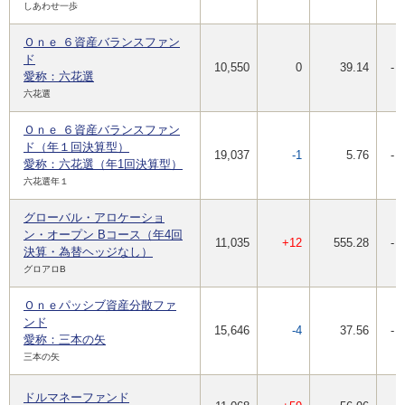
しあわせ一歩
Ｏｎｅ ６資産バランスファン
ド
10,550
0
39.14
-
愛称：六花選
六花選
Ｏｎｅ ６資産バランスファン
ド（年１回決算型）
19,037
-1
5.76
-
愛称：六花選（年1回決算型）
六花選年１
グローバル・アロケーショ
ン・オープン Bコース（年4回
11,035
+12
555.28
-
決算・為替ヘッジなし）
グロアロB
Ｏｎｅパッシブ資産分散ファ
ンド
15,646
-4
37.56
-
愛称：三本の矢
三本の矢
ドルマネーファンド