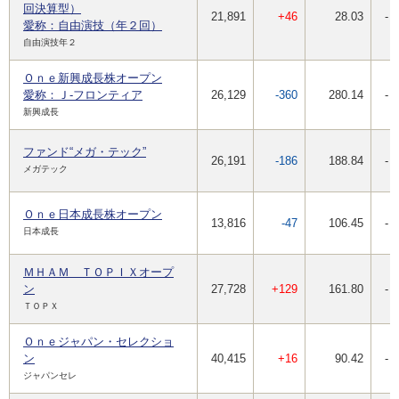
回決算型）
21,891
+46
28.03
-
愛称：自由演技（年２回）
自由演技年２
Ｏｎｅ新興成長株オープン
愛称：Ｊ-フロンティア
26,129
-360
280.14
-
新興成長
ファンド“メガ・テック”
26,191
-186
188.84
-
メガテック
Ｏｎｅ日本成長株オープン
13,816
-47
106.45
-
日本成長
ＭＨＡＭ ＴＯＰＩＸオープ
ン
27,728
+129
161.80
-
ＴＯＰＸ
Ｏｎｅジャパン・セレクショ
ン
40,415
+16
90.42
-
ジャパンセレ