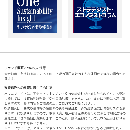
ファンド概要についての注意
資金動向、市況動向等によっては、上記の運用方針のような運用ができない場合があ
ります。
投資信託への投資に際しての注意
本ウェブサイトは、アセットマネジメントOne株式会社が作成したものです。お申込
に際しては、投資信託説明書（交付目論見書）をあらかじめ、または同時にお渡し致
しますので、必ず内容をご確認の上、ご自身でご判断ください。
投資信託は、株式や債券等の値動きのある有価証券（外貨建資産には為替リスクもあ
ります）に投資をしますので、市場環境、組入有価証券の発行者に係る信用状況等の
変化により基準価額は変動します。このため、購入金額について元本保証および利回
り保証のいずれもありません。
本ウェブサイトは、アセットマネジメントOne株式会社が信頼できると判断したデー