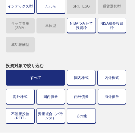
インデックス型
たわら
SRI、ESG
通貨選択型
ラップ専用
NISAつみたて
NISA成長投資
単位型
（SMA）
投資枠
枠
成功報酬型
投資対象で
絞り込む
すべて
国内株式
内外株式
海外株式
国内債券
内外債券
海外債券
不動産投信
資産複合（バラ
その他
（REIT）
ンス）