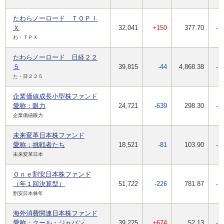
たわらノーロード ＴＯＰＩ
Ｘ
32,041
+150
377.70
-
わ・ＴＰＸ
たわらノーロード 日経２２
５
39,815
-44
4,868.38
-
た・日２２５
企業価値成長小型株ファンド
愛称：眼力
24,721
-639
298.30
-
企業価値眼力
未来変革日本株ファンド
愛称：挑戦者たち
18,521
-81
103.90
-
未来変革日本
Ｏｎｅ割安日本株ファンド
（年１回決算型）
51,722
-226
781.87
-
割安日本株年
海外消費関連日本株ファンド
愛称：クール・ジャパン
39,225
+674
52.13
-