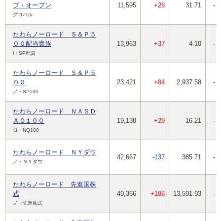
ブ・オープン
11,595
+26
31.71
-
グロバル
たわらノーロード Ｓ＆Ｐ５
００配当貴族
13,963
+37
4.10
-
l・SP配貴
たわらノーロード Ｓ＆Ｐ５
００
23,421
+84
2,937.58
-
ノ・SP500
たわらノーロード ＮＡＳＤ
ＡＱ１００
19,138
+29
16.21
-
ロ・NQ100
たわらノーロード ＮＹダウ
42,667
-137
385.71
-
ノ・ＮＹダウ
たわらノーロード 先進国株
式
49,366
+186
13,591.93
-
ノ・先進株式