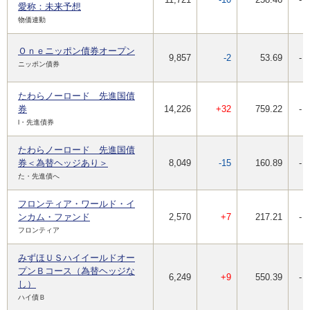
愛称：未来予想
物価連動
Ｏｎｅニッポン債券オープン
9,857
-2
53.69
-
ニッポン債券
たわらノーロード 先進国債
券
14,226
+32
759.22
-
l・先進債券
たわらノーロード 先進国債
券＜為替ヘッジあり＞
8,049
-15
160.89
-
た・先進債へ
フロンティア・ワールド・イ
ンカム・ファンド
2,570
+7
217.21
-
フロンティア
みずほＵＳハイイールドオー
プンＢコース（為替ヘッジな
6,249
+9
550.39
-
し）
ハイ債Ｂ