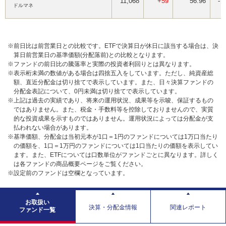
11,068
+59
56.96
-
ドルマネ
※前日比は前営業日との比較です。ETFで決算日が休日に該当する場合は、決
算日前営業日の基準価額(分配落前)との比較となります。
※ファンドの前日比の騰落率と実際の投資者利回りとは異なります。
※表示桁未満の数値がある場合は四捨五入をしています。ただし、純資産総
額、直近分配金は切り捨てで表示しています。また、日々決算ファンドの
分配金表記について、0円未満は切り捨てで表示しています。
※上記は過去の実績であり、将来の運用状況、成果等を示唆、保証するもの
ではありません。また、税金・手数料等を控除しておりませんので、実質
的な投資成果を示すものではありません。運用状況によっては分配金が支
払われない場合があります。
※基準価額、分配金は当初元本が1口＝1円のファンドについては1万口当たり
の価額を、1口＝1万円のファンドについては1口当たりの価額を表示してい
ます。また、ETFについては口数単位がファンドごとに異なります。詳しく
は各ファンドの商品概要ページをご覧ください。
※設定前のファンドは空欄となっています。
お取扱い
決算・分配金情報
関連レポート
ファンド一覧