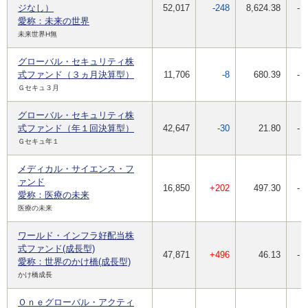
ジなし）
52,017
-248
8,624.38
-
愛称：未来の世界
未来世界H無
グローバル・セキュリティ株
式ファンド（３ヵ月決算型）
11,706
-8
680.39
-
Ｇセキュ３月
グローバル・セキュリティ株
式ファンド（年１回決算型）
42,647
-30
21.80
-
Ｇセキュ年１
メディカル・サイエンス・フ
ァンド
16,850
+202
497.30
-
愛称：医療の未来
医療の未来
ワールド・インフラ好配当株
式ファンド(成長型)
47,871
+496
46.13
-
愛称：世界のかけ橋(成長型)
かけ橋成長
Ｏｎｅグローバル・アクティ