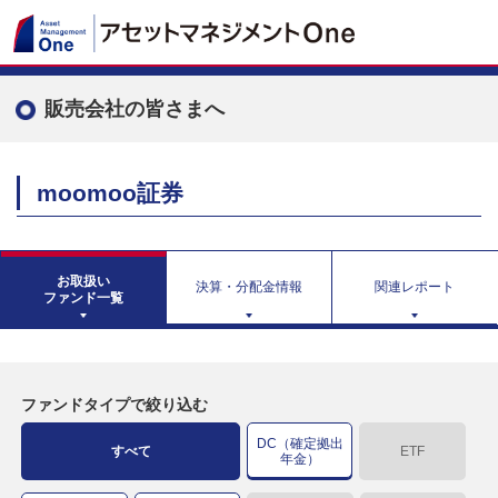
販売会社の皆さまへ
moomoo証券
お取扱い
決算・分配金情報
関連レポート
ファンド一覧
ファンドタイプで絞り込む
DC（確定拠出
すべて
ETF
年金）