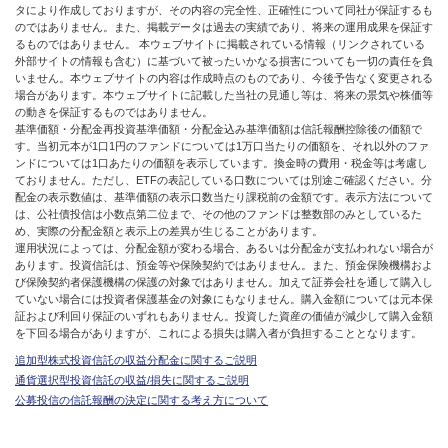
タにより作成しておりますが、その内容の完全性、正確性について同社が保証するも
のではありません。また、掲載データは過去の実績であり、将来の運用成果を保証す
るものではありません。 本ウェブサイトに掲載されている情報（リンクされている
外部サイトの情報も含む）に基づいて被ったいかなる損害についても一切の責任を負
いません。本ウェブサイトの内容は作成時点のものであり、今後予告なく変更される
場合があります。本ウェブサイトに記載した当社の見通し等は、将来の景気や株価等
の動きを保証するものではありません。
基準価額・分配金再投資基準価額・分配金込み基準価額は信託報酬控除後の価額で
す。当初元本が1口1円のファンドについては1万口当たりの価額を、それ以外のファ
ンドについては1口あたりの価額を表示しています。換金時の費用・税金等は考慮し
ておりません。ただし、ETFの表記している口数については別途ご確認ください。分
配金の表示数値は、基準価額の表示口数当たり課税前の金額です。表示方法について
は、公社債投信は小数点第二位まで、その他のファンドは整数部のみとしているた
め、実際の分配金額と表示上の差異が生じることがあります。
運用状況によっては、分配金額が変わる場合、あるいは分配金が支払われない場合が
あります。投資信託は、預金等や保険契約ではありません。また、預金保険機構およ
び保険契約者保護機構の保護の対象ではありません。加えて証券会社を通して購入し
ていない場合には投資者保護基金の対象にもなりません。購入金額については元本保
証および利回り保証のいずれもありません。投資した資産の価値が減少して購入金額
を下回る場合がありますが、これによる損失は購入者が負担することとなります。
追加型株式投資信託の収益分配金に関するご説明
通貨選択型投資信託の収益/損失に関するご説明
公募投信の信託報酬の決定に関する考え方について