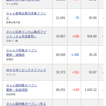
クールJPN
Ｏｎｅ新興企業日本株ファン
ド
21,691
-75
93.80
-
新興企業日株
Ｏｎｅ日本インカム株式ファ
ンド（３ヵ月決算型）
33,857
+106
818.69
-
日本イン株
Ｏｎｅ小型株オープン
愛称：波物語
85,658
-1,495
35.29
-
波物語
ＭＨＡＭトピックスファンド
32,373
+151
53.97
-
トピック
Ｏｎｅ国内株オープン
愛称：自由演技
68,201
+143
1,643.12
-
自由演技
Ｏｎｅ国内株オープン（年２