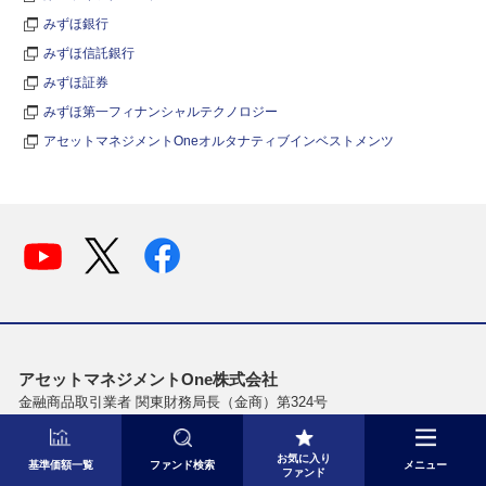
みずほ銀行
みずほ信託銀行
みずほ証券
みずほ第一フィナンシャルテクノロジー
アセットマネジメントOneオルタナティブインベストメンツ
アセットマネジメントOne株式会社
金融商品取引業者 関東財務局長（金商）第324号
商品投資顧問業者 農経 (2) 第24号
加入協会：一般社団法人資産運用業協会
お気に入り
基準価額一覧
ファンド検索
メニュー
ファンド