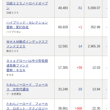
日経２２５ノーロードオープ
ン
49,483
-51
5,009.07
-
日経２２５
ハイブリッド・セレクション
愛称：変幻自在
69,929
+1
352.99
-
ハイブリセレ
ＭＨＡＭ株式インデックスフ
ァンド２２５
12,591
-14
2,965.26
-
株式２２５
Ｏｎｅグローバル中小型長期
成長株ファンド
17,305
+59
12.03
-
愛称：キセキ
キセキ
たわらノーロード フォーカ
ス 次世代通信
33,248
-33
13.84
-
フ・次世通信
たわらノーロード フォーカ
ス ロボット・テクノロジー
38,861
+568
22.30
-