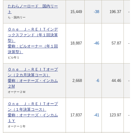
たわらノーロード 国内リー
ト
15,449
-38
196.37
-
ら・国内リー
Ｏｎｅ Ｊ－ＲＥＩＴインデ
ックスファンド（年１回決算
型）
18,887
-46
57.87
-
愛称：ビルオーナー（年１回
決算型）
ビル年１
Ｏｎｅ Ｊ－ＲＥＩＴオープ
ン（２カ月決算コース）
愛称：オーナーズ・インカム
2,668
-6
44.46
-
２M
オーナー２Ｍ
Ｏｎｅ Ｊ－ＲＥＩＴオープ
ン（１年決算コース）
愛称：オーナーズ・インカム
17,837
-41
123.97
-
１Ｙ
オーナー１年