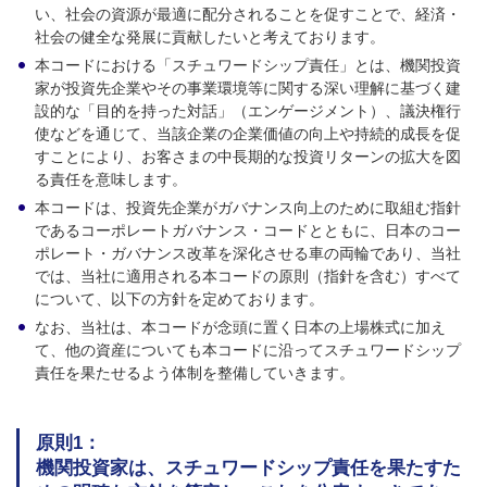
い、社会の資源が最適に配分されることを促すことで、経済・
社会の健全な発展に貢献したいと考えております。
本コードにおける「スチュワードシップ責任」とは、機関投資
家が投資先企業やその事業環境等に関する深い理解に基づく建
設的な「目的を持った対話」（エンゲージメント）、議決権行
使などを通じて、当該企業の企業価値の向上や持続的成長を促
すことにより、お客さまの中長期的な投資リターンの拡大を図
る責任を意味します。
本コードは、投資先企業がガバナンス向上のために取組む指針
であるコーポレートガバナンス・コードとともに、日本のコー
ポレート・ガバナンス改革を深化させる車の両輪であり、当社
では、当社に適用される本コードの原則（指針を含む）すべて
について、以下の方針を定めております。
なお、当社は、本コードが念頭に置く日本の上場株式に加え
て、他の資産についても本コードに沿ってスチュワードシップ
責任を果たせるよう体制を整備していきます。
原則1：
機関投資家は、スチュワードシップ責任を果たすた