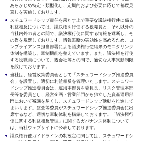
あらかじめ特定・類型化し、定期的および必要に応じて都度見
直しを実施しております。
スチュワードシップ責任を果たす上で重要な議決権行使に係る
利益相反については、議決権を行使する役職員と、それ以外の
当社内外の者との間で、議決権行使に関する情報を遮断し、そ
の旨を規定しております。情報遮断の実効性を高めるため、コ
ンプライアンス担当部署による議決権行使結果のモニタリング
体制を構築し、牽制機能を整えています。また、議決権を行使
する役職員について、親会社等との間で、適切な人事異動制限
を設けております。
当社は、経営政策委員会として「スチュワードシップ推進委員
会」を設置し、適切に利益相反を管理いたします。スチュワー
ドシップ推進委員会は、運用本部長を委員長、リスク管理本部
長等を委員とし、経営企画・営業部門から独立した資産運用部
門において審議を尽くし、スチュワードシップ活動を推進して
まいります。監査等委員がスチュワードシップ推進委員会に出
席するなど、適切な牽制体制を構築しております。「議決権行
使に関する利益相反管理」に関するガバナンス体制について
は、当社ウェブサイトに公表しております。
議決権行使ガイドラインの制改定に関しては、スチュワードシ