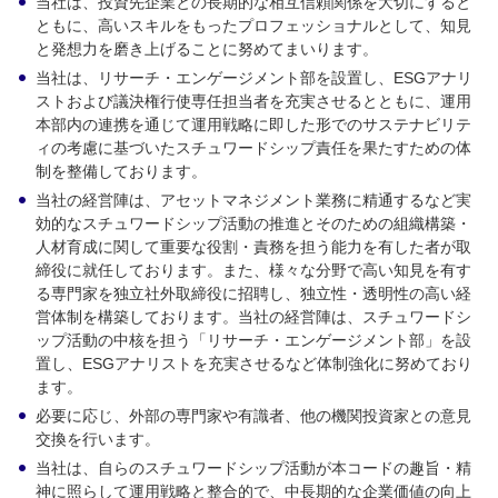
当社は、投資先企業との長期的な相互信頼関係を大切にすると
ともに、高いスキルをもったプロフェッショナルとして、知見
と発想力を磨き上げることに努めてまいります。
当社は、リサーチ・エンゲージメント部を設置し、ESGアナリ
ストおよび議決権行使専任担当者を充実させるとともに、運用
本部内の連携を通じて運用戦略に即した形でのサステナビリテ
ィの考慮に基づいたスチュワードシップ責任を果たすための体
制を整備しております。
当社の経営陣は、アセットマネジメント業務に精通するなど実
効的なスチュワードシップ活動の推進とそのための組織構築・
人材育成に関して重要な役割・責務を担う能力を有した者が取
締役に就任しております。また、様々な分野で高い知見を有す
る専門家を独立社外取締役に招聘し、独立性・透明性の高い経
営体制を構築しております。当社の経営陣は、スチュワードシ
ップ活動の中核を担う「リサーチ・エンゲージメント部」を設
置し、ESGアナリストを充実させるなど体制強化に努めており
ます。
必要に応じ、外部の専門家や有識者、他の機関投資家との意見
交換を行います。
当社は、自らのスチュワードシップ活動が本コードの趣旨・精
神に照らして運用戦略と整合的で、中長期的な企業価値の向上