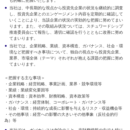
も的確に把握いたします。
当社は、中長期的な視点から投資先企業の状況を継続的に調査
し、投資先企業とのエンゲージメント内容を定期的に確認して
いくことにより、当該企業の状況の実効的な把握に努めてまい
ります。また、その取組み状況ついては、スチュワードシップ
推進委員会にて報告し、適切に確認を行うとともに改善に努め
てまいります。
当社では、企業戦略、業績、資本構造、ガバナンス、社会・環
境など把握すべき事項について、独自の視点から投資先企業、
業界、市場全体（テーマ）それぞれが抱える課題の把握に努め
てまいります。
＜把握する主な事項＞
・企業戦略：経営戦略、事業計画、業界・競争環境等
・業績：業績変化要因等
・資本構造：資本効率、財務戦略、資本政策等
・ガバナンス：経営体制、コーポレート・ガバナンス等
・社会・環境：持続的な成長に影響を与えるリスク・収益機会等
・その他事項：経営への影響の大きいその他事象（反社会的行
為）等
当社では、ガバナンスは勿論のこと、非財務情報の中でも特に