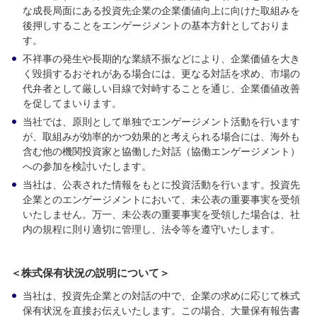
な成長局面にある投資先企業の企業価値向上に向けた取組みを
後押しすることをエンゲージメントの基本方針としておりま
す。
不祥事の発生や長期的な業績不振などにより、企業価値を大き
く毀損するおそれがある場合には、更なる対話を求め、市場の
代弁者として厳しい目線で対峙することを通じ、企業価値改善
を促してまいります。
当社では、原則として単独でエンゲージメント活動を行います
が、取組みが効率的かつ効果的と考えられる場合には、海外も
含む他の機関投資家と協働した対話（協働エンゲージメント）
への参加を検討いたします。
当社は、公表された情報をもとに投資活動を行います。投資先
企業とのエンゲージメントにおいて、未公表の重要事実を受領
いたしません。万一、未公表の重要事実を受領した場合は、社
内の規程に則り適切に管理し、法令等を遵守いたします。
＜株式保有状況の説明について＞
当社は、投資先企業との対話の中で、企業の求めに応じて株式
保有状況を直接お伝えいたします。この場合、大量保有報告書