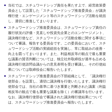
当社では、スチュワードシップ責任を果たす上で、経営政策委
員会として設置した「スチュワードシップ推進委員会」が議決
権行使・エンゲージメント等のスチュワードシップ活動を統括
し、適切に推進してまいります。
スチュワードシップ推進委員会は、スチュワードシップ責任の
履行状況の評価・見直しや投資先企業とのエンゲージメント、
議決権行使など、スチュワードシップ活動全般に関する事項に
ついて審議、報告する委員会です。この委員会において、スチ
ュワードシップ活動の実績総括を実施し、常に取組みの改善・
向上を図ってまいります。また、利益相反等の観点で最も重要
な議案の賛否判断については、独立社外取締役が過半を占める
議決権行使諮問会議からの意見表明を受け審議し、その行使結
果については取締役会に報告いたします。
スチュワードシップ推進委員会の下部組織として、「議決権行
使部会」を設置し、適切に議決権を行使いたします。議決権行
使部会では、当社の基準に基づき重要と判断された議案（利益
相反等の観点で最も重要な議案を除く）の審議等を行います。
なお、議決権行使部会で審議された議決権行使結果について
は、スチュワードシップ推進委員会へ報告いたします。