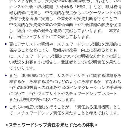
ナリストを配置し、投資先企業の財務情報だけではなく、ガバ
ナンスや社会・環境問題（いわゆる「ESG」）など、非財務情
報も的確に把握し、中長期的な視点からエンゲージメントや議
決権行使を適切に実施し、企業分析や投資判断を行うことで、
中長期的な投資先企業の企業価値向上や社会課題の解決を促進
し、経済・社会の健全な発展に貢献してまいります。 本方針
は、当社ウェブサイトにて公表しております。
更にアナリストの研鑽や、スチュワードシップ活動を定期的に
省みることなどにより、取組みの改善・向上に努めるととも
に、スチュワードシップ活動についての明確な方針とその詳し
い状況をお客さまに報告し、受託者としての説明責任を果たし
てまいります。
また、運用戦略に応じて、サステナビリティに関する課題を考
慮するか、考慮する場合にはどのように考慮するか、すなわち
当社のESG投資への取組みやESGインテグレーションの手法等
について、当社ウェブサイトやスチュワードシップレポート、
または説明資料等において示します。
これらの幅広い活動を行うことが、「責任ある運用機関」とし
て、スチュワードシップ責任を果たすことと考えております。
＜スチュワードシップ責任を果たすための体制＞