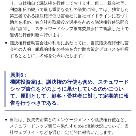
り、自社独自で議決権を行使しております。但し、親会社等、
利益相反の観点で最も重要な会社の議案に関しては、独立した
第三者である議決権行使助言会社に当社ガイドラインに基づく
助言を求め、独立社外取締役が過半を占める議決権行使諮問会
議に諮問し、スチュワードシップ推進委員会にて審議した上で
適切な行使判断を行います。
議決権行使助言会社の利用にあたっては、当該議決権行使助言
会社の人的・組織的体制の整備を含む助言策定プロセスを把握
するとともに、名称を公表いたします。
原則6：
機関投資家は、議決権の行使も含め、スチュワード
シップ責任をどのように果たしているのかについ
て、原則として、顧客・受益者に対して定期的に報
告を行うべきである。
当社は、投資先企業とのエンゲージメントや議決権行使など、
スチュワードシップ責任を果たすための活動状況について、当
社ウェブサイトなどを通じ、定期的に報告いたします。