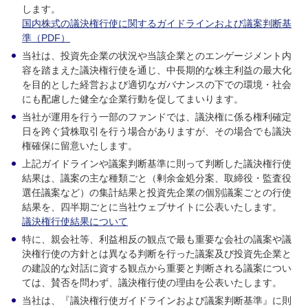
します。
国内株式の議決権行使に関するガイドラインおよび議案判断基
準（PDF）
当社は、投資先企業の状況や当該企業とのエンゲージメント内
容を踏まえた議決権行使を通じ、中長期的な株主利益の最大化
を目的とした経営および適切なガバナンスの下での環境・社会
にも配慮した健全な企業行動を促してまいります。
当社が運用を行う一部のファンドでは、議決権に係る権利確定
日を跨ぐ貸株取引を行う場合がありますが、その場合でも議決
権確保に留意いたします。
上記ガイドラインや議案判断基準に則って判断した議決権行使
結果は、議案の主な種類ごと（剰余金処分案、取締役・監査役
選任議案など）の集計結果と投資先企業の個別議案ごとの行使
結果を、四半期ごとに当社ウェブサイトに公表いたします。
議決権行使結果について
特に、親会社等、利益相反の観点で最も重要な会社の議案や議
決権行使の方針とは異なる判断を行った議案及び投資先企業と
の建設的な対話に資する観点から重要と判断される議案につい
ては、賛否を問わず、議決権行使の理由を公表いたします。
当社は、『議決権行使ガイドラインおよび議案判断基準』に則