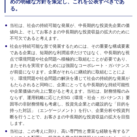
めの明確な方針を策定し、これを公表すべきであ
る。
当社は、社会の持続可能な発展が、中長期的な投資先企業の価
値向上、そしてお客さまの中長期的な投資収益の拡大のために
不可欠であると考えます。
社会が持続可能な形で発展するためには、その重要な構成要素
である企業は、短期的な利潤追求だけではなく、中長期的な視
点で環境問題や社会問題へ積極的に取組むことが必要であり、
またそれを実現するためには強固なコーポレート・ガバナンス
が前提になります。企業がそれらに継続的に取組むことによ
り、環境問題や社会問題の解決を通じて社会の持続的な発展が
もたらされると同時に、企業にとっても中長期的な持続可能性
や企業価値の向上に繋がると考えます。当社は、財務情報のみ
ならず、運用戦略に応じたESG（環境・社会・ガバナンス）要
因等の非財務情報も考慮し、投資先企業との建設的な「目的を
持った対話」（エンゲージメント）を行い、企業分析や投資判
断を行うことで、お客さまの中長期的な投資収益の拡大を目指
します。
当社は、この考えに則り、高い専門性と豊富な経験を有するア