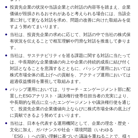
投資先企業の状況や当該企業との対話の内容等を踏まえ、企業
価値が毀損されるおそれがあると考えられる場合には、当該企
業に対して更なる対話を求め、問題の改善に向けた取組みを促
すよう努めてまいります。
当社は、投資先企業の求めに応じて、対話の中で当社の株式保
有状況を伝えることで相互理解や円滑な対話を推進して参りま
す。
当社は、サステナビリティを巡る課題に関する対話に当たって
は、中長期的な企業価値の向上や企業の持続的成長に結び付く
対話となることを意識するとともに、パッシブ運用においては
株式市場全体の底上げへの貢献を、アクティブ運用においては
超過収益獲得を重視して取組みます。
パッシブ運用においては、リサーチ・エンゲージメント部に配
置したESGアナリスト・議決権行使専任担当者の充実により、
中長期的な視点に立ったエンゲージメントや議決権行使を通じ
て、投資先企業の企業価値向上ならびに株式市場全体の底上げ
に貢献できるよう努めてまいります。
当社は、日本を代表する運用機関として、企業の理念・歴史・
文化に加え、ガバナンスや社会・環境問題（いわゆる
「ESG」）への深い理解に基づいた議論を重ねることで、様々