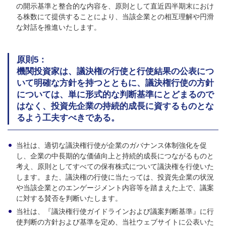
の開示基準と整合的な内容を、原則として直近四半期末におけ
る株数にて提供することにより、当該企業との相互理解や円滑
な対話を推進いたします。
原則5：
機関投資家は、議決権の行使と行使結果の公表につ
いて明確な方針を持つとともに、議決権行使の方針
については、単に形式的な判断基準にとどまるので
はなく、投資先企業の持続的成長に資するものとな
るよう工夫すべきである。
当社は、適切な議決権行使が企業のガバナンス体制強化を促
し、企業の中長期的な価値向上と持続的成長につながるものと
考え、原則としてすべての保有株式について議決権を行使いた
します。また、議決権の行使に当たっては、投資先企業の状況
や当該企業とのエンゲージメント内容等を踏まえた上で、議案
に対する賛否を判断いたします。
当社は、『議決権行使ガイドラインおよび議案判断基準』に行
使判断の方針および基準を定め、当社ウェブサイトに公表いた