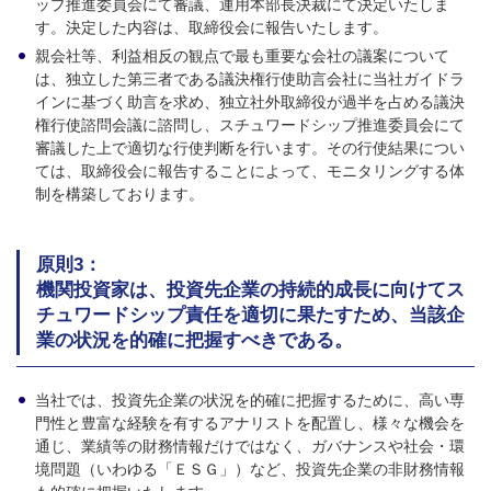
ップ推進委員会にて審議、運用本部長決裁にて決定いたしま
す。決定した内容は、取締役会に報告いたします。
親会社等、利益相反の観点で最も重要な会社の議案について
は、独立した第三者である議決権行使助言会社に当社ガイドラ
インに基づく助言を求め、独立社外取締役が過半を占める議決
権行使諮問会議に諮問し、スチュワードシップ推進委員会にて
審議した上で適切な行使判断を行います。その行使結果につい
ては、取締役会に報告することによって、モニタリングする体
制を構築しております。
原則3：
機関投資家は、投資先企業の持続的成長に向けてス
チュワードシップ責任を適切に果たすため、当該企
業の状況を的確に把握すべきである。
当社では、投資先企業の状況を的確に把握するために、高い専
門性と豊富な経験を有するアナリストを配置し、様々な機会を
通じ、業績等の財務情報だけではなく、ガバナンスや社会・環
境問題（いわゆる「ＥＳＧ」）など、投資先企業の非財務情報