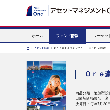
ホーム
ファンド情報
マーケッ
>
ファンド情報
>
Ｏｎｅ豪ドル債券ファンド（年１回決算型）
Ｏｎｅ
商品分類：追加型投
日経新聞掲載名：豪
決算日：毎年7月20