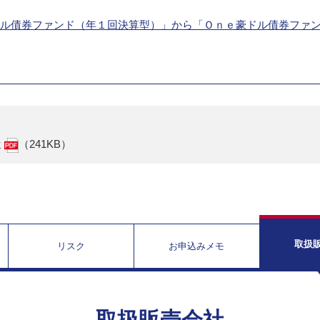
Ｍ豪ドル債券ファンド（年１回決算型）」から「Ｏｎｅ豪ドル債券ファ
せ
（241KB）
取扱
リスク
お申込みメモ
取扱販売会社