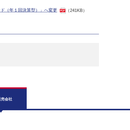
ンド（年１回決算型）」へ変更
（241KB）
販売会社