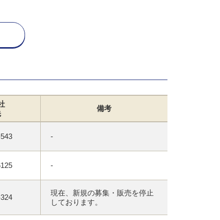
社
備考
先
-543
-
6125
-
現在、新規の募集・販売を停止
-324
しております。