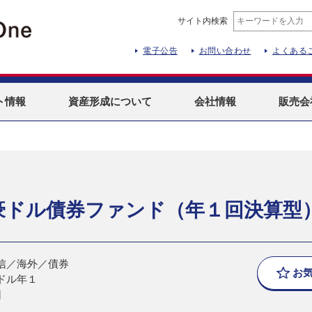
サイト内検索
電子公告
お問い合わせ
よくある
ト
情報
資産形成
について
会社情報
販売会
豪ドル債券ファンド（年１回決算型
信／海外／債券
お
ドル年１
日