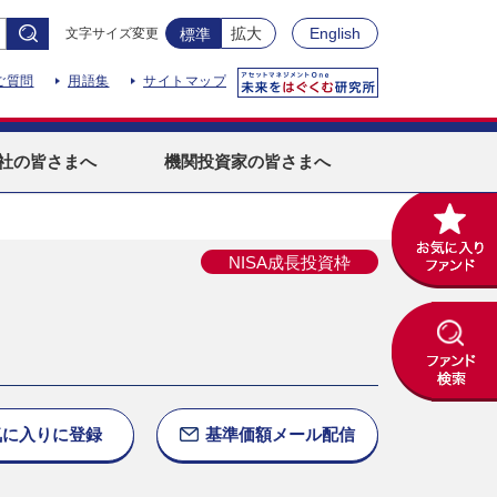
拡大
English
文字サイズ変更
標準
ご質問
用語集
サイトマップ
社
の皆さまへ
機関投資家
の皆さまへ
NISA成長投資枠
）
気に入りに
登録
基準価額
メール配信