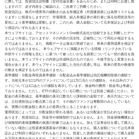
に際しては、投資信託説明書（交付目論見書）をあらかじめ、または同時にお渡し致
しますので、必ず内容をご確認の上、ご自身でご判断ください。
投資信託は、株式や債券等の値動きのある有価証券（外貨建資産には為替リスクもあ
ります）に投資をしますので、市場環境、組入有価証券の発行者に係る信用状況等の
変化により基準価額は変動します。このため、購入金額について元本保証および利回
り保証のいずれもありません。
本ウェブサイトは、アセットマネジメントOne株式会社が信頼できると判断したデー
タにより作成しておりますが、その内容の完全性、正確性について同社が保証するも
のではありません。また、掲載データは過去の実績であり、将来の運用成果を保証す
るものではありません。 本ウェブサイトに掲載されている情報（リンクされている
外部サイトの情報も含む）に基づいて被ったいかなる損害についても一切の責任を負
いません。本ウェブサイトの内容は作成時点のものであり、今後予告なく変更される
場合があります。本ウェブサイトに記載した当社の見通し等は、将来の景気や株価等
の動きを保証するものではありません。
基準価額・分配金再投資基準価額・分配金込み基準価額は信託報酬控除後の価額で
す。当初元本が1口1円のファンドについては1万口当たりの価額を、それ以外のファ
ンドについては1口あたりの価額を表示しています。換金時の費用・税金等は考慮し
ておりません。ただし、ETFの表記している口数については別途ご確認ください。分
配金の表示数値は、基準価額の表示口数当たり課税前の金額です。表示方法について
は、公社債投信は小数点第二位まで、その他のファンドは整数部のみとしているた
め、実際の分配金額と表示上の差異が生じることがあります。
運用状況によっては、分配金額が変わる場合、あるいは分配金が支払われない場合が
あります。投資信託は、預金等や保険契約ではありません。また、預金保険機構およ
び保険契約者保護機構の保護の対象ではありません。加えて証券会社を通して購入し
ていない場合には投資者保護基金の対象にもなりません。購入金額については元本保
証および利回り保証のいずれもありません。投資した資産の価値が減少して購入金額
を下回る場合がありますが、これによる損失は購入者が負担することとなります。