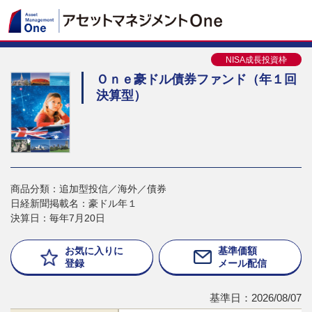
NISA成長投資枠
Ｏｎｅ豪ドル債券ファンド（年１回
決算型）
商品分類：追加型投信／海外／債券
日経新聞掲載名：豪ドル年１
決算日：毎年7月20日
お気に入りに
基準価額
登録
メール配信
基準日：2026/08/07