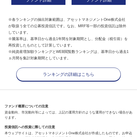
ファンド詳細
ファンド詳細
※各ランキングの抽出対象範囲は、アセットマネジメントOne株式会社
が取扱う全ての公募投資信託です。なお、MRF等一部の投資信託は除外
しています。
※騰落率は、基準日から過去1年間を対象期間とし、分配金（税引前）を
再投資したものとして計算しています。
※純資産増加額ランキングとWEB閲覧数ランキングは、基準日から過去1
ヵ月間を集計対象期間としています。
ランキングの詳細はこちら
ファンド概要についての注意
資金動向、市況動向等によっては、上記の運用方針のような運用ができない場合があ
ります。
投資信託への投資に際しての注意
本ウェブサイトは、アセットマネジメントOne株式会社が作成したものです。お申込