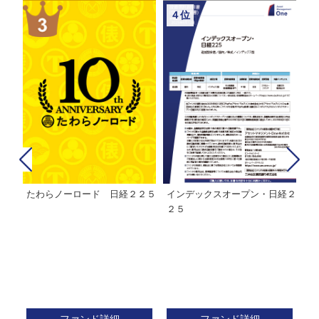
４位
たわらノーロード 日経２２５
インデックスオープン・日経２
Ｍ
株式フ
２５
ン