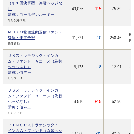
（年１回決算型）為替ヘッジな
し
49,075
+115
75.89
-
愛称：ゴールデンルーキー
米好配年１無
ＭＨＡＭ物価連動国債ファンド
現
愛称：未来予想
11,721
-10
258.46
停
物価連動
ＵＳストラテジック・インカ
ム・ファンド Ａコース（為替
ヘッジあり）
6,173
-18
12.91
-
愛称：債券王
ＵＳストＡ
ＵＳストラテジック・インカ
ム・ファンド Ｂコース（為替
ヘッジなし）
8,510
+15
62.90
-
愛称：債券王
ＵＳストＢ
ＰＩＭＣＯストラテジック・
インカム・ファンド（為替ヘッ
10,360
-35
92.76
-