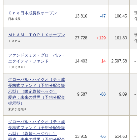
Ｏｎｅ日本成長株オープン
現
13,816
-47
106.45
停
日本成長
ＭＨＡＭ ＴＯＰＩＸオープン
現
27,728
+129
161.80
停
ＴＯＰＸ
ファンドスミス・グローバル・
エクイティ・ファンド
14,403
+14
2,597.58
-
ＦスミスＧＥ
グローバル・ハイクオリティ成
長株式ファンド（予想分配金提
示型）（限定為替ヘッジ）
9,587
-88
9.09
-
愛称：未来の世界（予想分配金
提示型）
未来予分限H
グローバル・ハイクオリティ成
長株式ファンド（予想分配金提
示型）（為替ヘッジなし）
13,915
-66
614.63
-
愛称：未来の世界（予想分配金