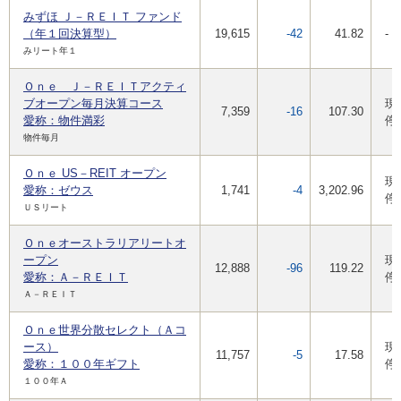
みずほ Ｊ－ＲＥＩＴ ファンド
（年１回決算型）
19,615
-42
41.82
-
みリート年１
Ｏｎｅ Ｊ－ＲＥＩＴアクティ
ブオープン毎月決算コース
現
7,359
-16
107.30
愛称：物件満彩
停
物件毎月
Ｏｎｅ US－REIT オープン
現
愛称：ゼウス
1,741
-4
3,202.96
停
ＵＳリート
Ｏｎｅオーストラリアリートオ
ープン
現
12,888
-96
119.22
愛称：Ａ－ＲＥＩＴ
停
Ａ－ＲＥＩＴ
Ｏｎｅ世界分散セレクト（Ａコ
ース）
現
11,757
-5
17.58
愛称：１００年ギフト
停
１００年Ａ