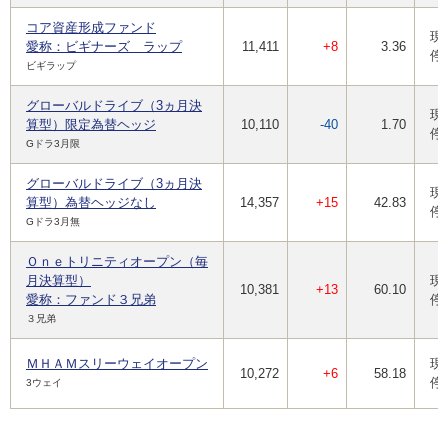
コア資産形成ファンド
現
愛称：ビギナーズ ラップ
11,411
+8
3.36
停
ビギラップ
グローバルドライブ（3ヵ月決
現
算型）限定為替ヘッジ
10,110
-40
1.70
停
Gドラ3月限
グローバルドライブ（3ヵ月決
現
算型）為替ヘッジなし
14,357
+15
42.83
停
Gドラ3月無
Ｏｎｅトリニティオープン（毎
月決算型）
現
10,381
+13
60.10
愛称：ファンド３兄弟
停
３兄弟
ＭＨＡＭスリーウェイオープン
現
10,272
+6
58.18
停
3ウェイ