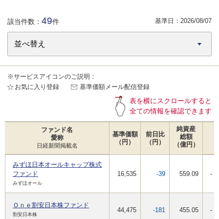
49
基準日：
2026/08/07
該当件数：
件
※サービスアイコンのご説明：
お気に入り登録
基準価額メール配信登録
表を横にスクロールすると
全ての情報を確認できます
純資産
ファンド名
基準価額
前日比
総額
愛称
（円）
（円）
（億円）
日経新聞掲載名
みずほ日本オールキャップ株式
ファンド
16,535
-39
559.09
-
みずほオール
Ｏｎｅ割安日本株ファンド
44,475
-181
455.05
-
割安日本株