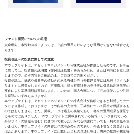
ファンド概要についての注意
資金動向、市況動向等によっては、上記の運用方針のような運用ができない場合があ
ります。
投資信託への投資に際しての注意
本ウェブサイトは、アセットマネジメントOne株式会社が作成したものです。お申込
に際しては、投資信託説明書（交付目論見書）をあらかじめ、または同時にお渡し致
しますので、必ず内容をご確認の上、ご自身でご判断ください。
投資信託は、株式や債券等の値動きのある有価証券（外貨建資産には為替リスクもあ
ります）に投資をしますので、市場環境、組入有価証券の発行者に係る信用状況等の
変化により基準価額は変動します。このため、購入金額について元本保証および利回
り保証のいずれもありません。
本ウェブサイトは、アセットマネジメントOne株式会社が信頼できると判断したデー
タにより作成しておりますが、その内容の完全性、正確性について同社が保証するも
のではありません。また、掲載データは過去の実績であり、将来の運用成果を保証す
るものではありません。 本ウェブサイトに掲載されている情報（リンクされている
外部サイトの情報も含む）に基づいて被ったいかなる損害についても一切の責任を負
いません。本ウェブサイトの内容は作成時点のものであり、今後予告なく変更される
場合があります。本ウェブサイトに記載した当社の見通し等は、将来の景気や株価等