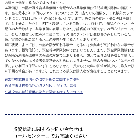
の動きを保証するものではありません。
基準価額・分配金再投資基準価額・分配金込み基準価額は信託報酬控除後の価額で
す。当初元本が1口1円のファンドについては1万口当たりの価額を、それ以外のファ
ンドについては1口あたりの価額を表示しています。換金時の費用・税金等は考慮し
ておりません。ただし、ETFの表記している口数については別途ご確認ください。分
配金の表示数値は、基準価額の表示口数当たり課税前の金額です。表示方法について
は、公社債投信は小数点第二位まで、その他のファンドは整数部のみとしているた
め、実際の分配金額と表示上の差異が生じることがあります。
運用状況によっては、分配金額が変わる場合、あるいは分配金が支払われない場合が
あります。投資信託は、預金等や保険契約ではありません。また、預金保険機構およ
び保険契約者保護機構の保護の対象ではありません。加えて証券会社を通して購入し
ていない場合には投資者保護基金の対象にもなりません。購入金額については元本保
証および利回り保証のいずれもありません。投資した資産の価値が減少して購入金額
を下回る場合がありますが、これによる損失は購入者が負担することとなります。
追加型株式投資信託の収益分配金に関するご説明
通貨選択型投資信託の収益/損失に関するご説明
公募投信の信託報酬の決定に関する考え方について
投資信託に関するお問い合わせは
コールセンターまでお電話ください