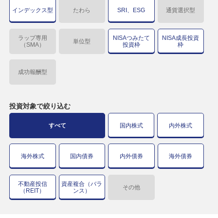
インデックス型
たわら
SRI、ESG
通貨選択型
ラップ専用
NISAつみたて
NISA成長投資
単位型
（SMA）
投資枠
枠
成功報酬型
投資対象で
絞り込む
すべて
国内株式
内外株式
海外株式
国内債券
内外債券
海外債券
不動産投信
資産複合（バラ
その他
（REIT）
ンス）