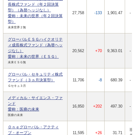
長株式ファンド（年２回決算
型）（為替ヘッジなし）
27,758
-133
1,901.47
-
愛称：未来の世界（年２回決算
型）
未来世界２無
グローバルＥＳＧハイクオリテ
ィ成長株式ファンド（為替ヘッ
ジなし）
20,562
+70
9,363.01
-
愛称：未来の世界（ＥＳＧ）
未来ＥＳＧ無
グローバル・セキュリティ株式
ファンド（３ヵ月決算型）
11,706
-8
680.39
-
Ｇセキュ３月
メディカル・サイエンス・ファ
ンド
16,850
+202
497.30
-
愛称：医療の未来
医療の未来
Ｏｎｅグローバル・アクティ
現
ブ・オープン
11,595
+26
31.71