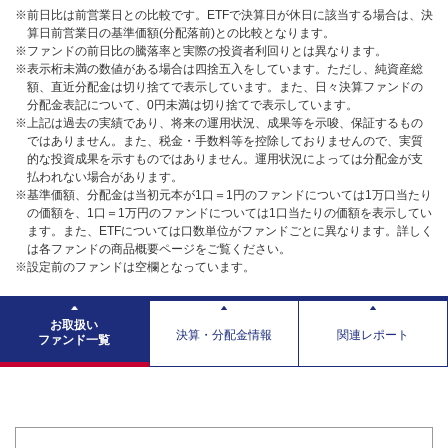
※前日比は前営業日との比較です。ETFで決算日が休日に該当する場合は、決
算日前営業日の基準価額(分配落前)との比較となります。
※ファンドの前日比の騰落率と実際の投資者利回りとは異なります。
※表示桁未満の数値がある場合は四捨五入をしています。ただし、純資産総
額、直近分配金は切り捨てで表示しています。また、日々決算ファンドの
分配金表記について、0円未満は切り捨てで表示しています。
※上記は過去の実績であり、将来の運用状況、成果等を示唆、保証するもの
ではありません。また、税金・手数料等を控除しておりませんので、実質
的な投資成果を示すものではありません。運用状況によっては分配金が支
払われない場合があります。
※基準価額、分配金は当初元本が1口＝1円のファンドについては1万口当たり
の価額を、1口＝1万円のファンドについては1口当たりの価額を表示してい
ます。また、ETFについては口数単位がファンドごとに異なります。詳しく
は各ファンドの商品概要ページをご覧ください。
※設定前のファンドは空欄となっています。
お取扱い
決算・分配金情報
関連レポート
ファンド一覧