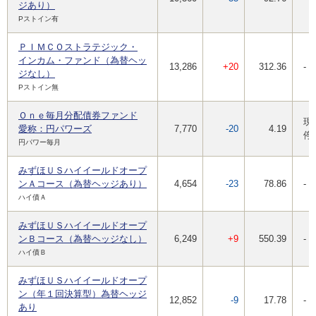
ジあり）
Pストイン有
ＰＩＭＣＯストラテジック・
インカム・ファンド（為替ヘッ
13,286
+20
312.36
-
ジなし）
Pストイン無
Ｏｎｅ毎月分配債券ファンド
現
愛称：円パワーズ
7,770
-20
4.19
停
円パワー毎月
みずほＵＳハイイールドオープ
ンＡコース（為替ヘッジあり）
4,654
-23
78.86
-
ハイ債Ａ
みずほＵＳハイイールドオープ
ンＢコース（為替ヘッジなし）
6,249
+9
550.39
-
ハイ債Ｂ
みずほＵＳハイイールドオープ
ン（年１回決算型）為替ヘッジ
12,852
-9
17.78
-
あり