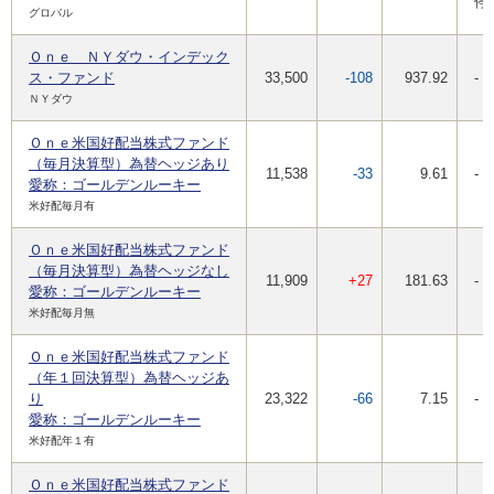
停
グロバル
Ｏｎｅ ＮＹダウ・インデック
ス・ファンド
33,500
-108
937.92
-
ＮＹダウ
Ｏｎｅ米国好配当株式ファンド
（毎月決算型）為替ヘッジあり
11,538
-33
9.61
-
愛称：ゴールデンルーキー
米好配毎月有
Ｏｎｅ米国好配当株式ファンド
（毎月決算型）為替ヘッジなし
11,909
+27
181.63
-
愛称：ゴールデンルーキー
米好配毎月無
Ｏｎｅ米国好配当株式ファンド
（年１回決算型）為替ヘッジあ
り
23,322
-66
7.15
-
愛称：ゴールデンルーキー
米好配年１有
Ｏｎｅ米国好配当株式ファンド