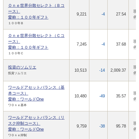
Ｏｎｅ世界分散セレクト（Ｂコ
ース）
現
9,221
-4
27.54
愛称：１００年ギフト
停
１００年Ｂ
Ｏｎｅ世界分散セレクト（Ｃコ
ース）
現
7,245
-4
37.68
愛称：１００年ギフト
停
１００年Ｃ
投資のソムリエ
現
10,513
-14
2,009.37
停
投資ソムリエ
ワールドアセットバランス（基
本コース）
現
10,480
-49
35.57
愛称：ワールドOne
停
ワＯｎｅ基本
ワールドアセットバランス（リ
スク抑制コース）
現
9,759
-38
95.78
愛称：ワールドOne
停
ワＯｎｅ抑制