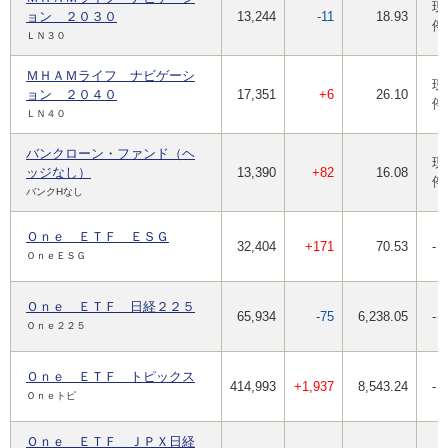
現
ョン ２０３０
13,244
-11
18.93
停
ＬＮ３０
ＭＨＡＭライフ ナビゲーシ
現
ョン ２０４０
17,351
+6
26.10
停
ＬＮ４０
バンクローン・ファンド（ヘ
現
ッジなし）
13,390
+82
16.08
停
バンクHなし
Ｏｎｅ ＥＴＦ ＥＳＧ
32,404
+171
70.53
-
ＯｎｅＥＳＧ
Ｏｎｅ ＥＴＦ 日経２２５
65,934
-75
6,238.05
-
Ｏｎｅ２２５
Ｏｎｅ ＥＴＦ トピックス
414,993
+1,937
8,543.24
-
Ｏｎｅトピ
Ｏｎｅ ＥＴＦ ＪＰＸ日経