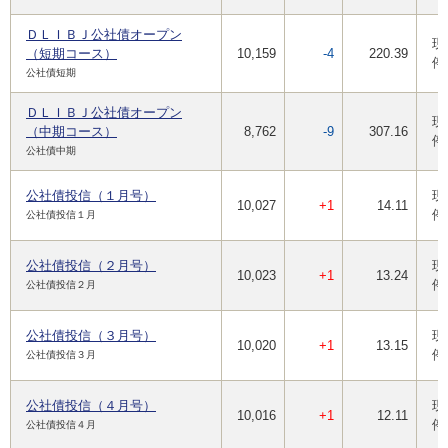
ＤＬＩＢＪ公社債オープン
現
（短期コース）
10,159
-4
220.39
停
公社債短期
ＤＬＩＢＪ公社債オープン
現
（中期コース）
8,762
-9
307.16
停
公社債中期
公社債投信（１月号）
現
10,027
+1
14.11
停
公社債投信１月
公社債投信（２月号）
現
10,023
+1
13.24
停
公社債投信２月
公社債投信（３月号）
現
10,020
+1
13.15
停
公社債投信３月
公社債投信（４月号）
現
10,016
+1
12.11
停
公社債投信４月