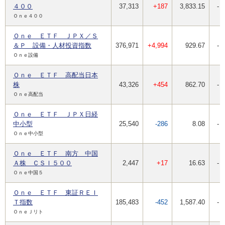
４００
37,313
+187
3,833.15
-
Ｏｎｅ４００
Ｏｎｅ ＥＴＦ ＪＰＸ／Ｓ
＆Ｐ 設備・人材投資指数
376,971
+4,994
929.67
-
Ｏｎｅ設備
Ｏｎｅ ＥＴＦ 高配当日本
株
43,326
+454
862.70
-
Ｏｎｅ高配当
Ｏｎｅ ＥＴＦ ＪＰＸ日経
中小型
25,540
-286
8.08
-
Ｏｎｅ中小型
Ｏｎｅ ＥＴＦ 南方 中国
Ａ株 ＣＳＩ５００
2,447
+17
16.63
-
Ｏｎｅ中国５
Ｏｎｅ ＥＴＦ 東証ＲＥＩ
Ｔ指数
185,483
-452
1,587.40
-
ＯｎｅＪリト