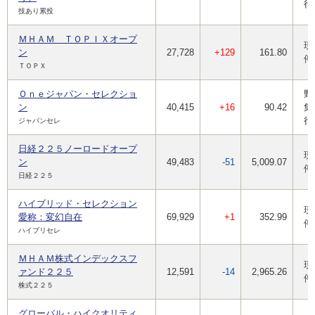
行
技あり累投
ＭＨＡＭ ＴＯＰＩＸオープ
現
ン
27,728
+129
161.80
停
ＴＯＰＸ
Ｏｎｅジャパン・セレクショ
野
ン
40,415
+16
90.42
集
行
ジャパンセレ
日経２２５ノーロードオープ
現
ン
49,483
-51
5,009.07
停
日経２２５
ハイブリッド・セレクション
現
愛称：変幻自在
69,929
+1
352.99
停
ハイブリセレ
ＭＨＡＭ株式インデックスフ
現
ァンド２２５
12,591
-14
2,965.26
停
株式２２５
グローバル・ハイクオリティ