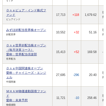
ＶＩＰ
Ｏｎｅピュア・インド株式フ
現
ァンド
17,713
+118
1,679.62
停
ピュアインド
みずほ好配当世界株オープン
現
10,552
+32
51.16
停
好配世界
Ｏｎｅ世界好配当株オープン
（毎月決算コース）
15,413
+52
169.58
-
愛称：世界配当倶楽部
世界配当
Ｏｎｅ中国関連株オープン
愛称：チャイニーズ・エンジ
現
27,695
-296
20.40
ェル
停
中国関連
ＭＨＡＭ物価連動国債ファン
ド
現
11,721
-10
258.46
愛称：未来予想
停
物価連動