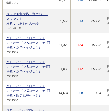
10,513
-14
2,009.37
-
投資ソムリエ
リスク抑制世界８資産バラン
スファンド
現
9,568
-13
853.79
愛称：しあわせの一歩
停
しあわせ一歩
グローバル・アロケーショ
ン・オープン Aコース（年1回
現
31,326
+34
155.28
決算・為替ヘッジなし）
停
グロアロA
グローバル・アロケーショ
ン・オープン Bコース（年4回
現
11,035
+12
555.28
決算・為替ヘッジなし）
停
グロアロB
グローバル・アロケーショ
ン・オープン Cコース（年1回
現
14,634
-58
9.54
決算・限定為替ヘッジ）
停
グロアロC
グローバル・アロケーショ