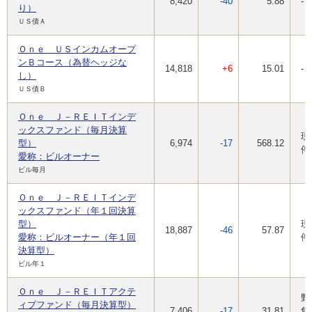
8,420
-40
5.88
-
り）
ＵＳ債Ａ
Ｏｎｅ ＵＳインカムオープ
ンＢコース（為替ヘッジな
14,818
+6
15.01
-
し）
ＵＳ債Ｂ
Ｏｎｅ Ｊ－ＲＥＩＴインデ
ックスファンド（毎月決算
現
型）
6,974
-17
568.12
停
愛称：ビルオーナー
ビル毎月
Ｏｎｅ Ｊ－ＲＥＩＴインデ
ックスファンド（年１回決算
型）
現
18,887
-46
57.87
愛称：ビルオーナー（年１回
停
決算型）
ビル年１
Ｏｎｅ Ｊ－ＲＥＩＴアクテ
野
ィブファンド（毎月決算型）
7,406
-17
31.81
集