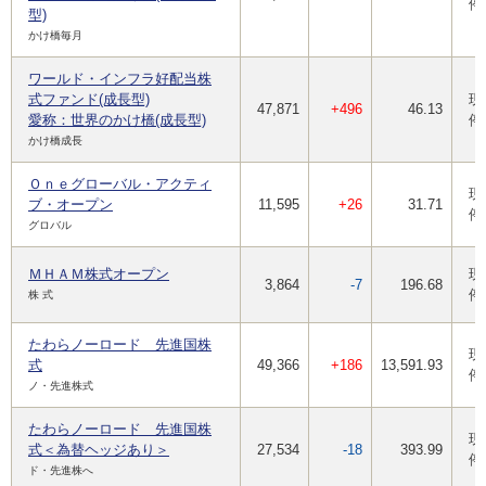
停
型)
かけ橋毎月
ワールド・インフラ好配当株
式ファンド(成長型)
現
47,871
+496
46.13
愛称：世界のかけ橋(成長型)
停
かけ橋成長
Ｏｎｅグローバル・アクティ
現
ブ・オープン
11,595
+26
31.71
停
グロバル
ＭＨＡＭ株式オープン
現
3,864
-7
196.68
停
株 式
たわらノーロード 先進国株
現
式
49,366
+186
13,591.93
停
ノ・先進株式
たわらノーロード 先進国株
現
式＜為替ヘッジあり＞
27,534
-18
393.99
停
ド・先進株へ