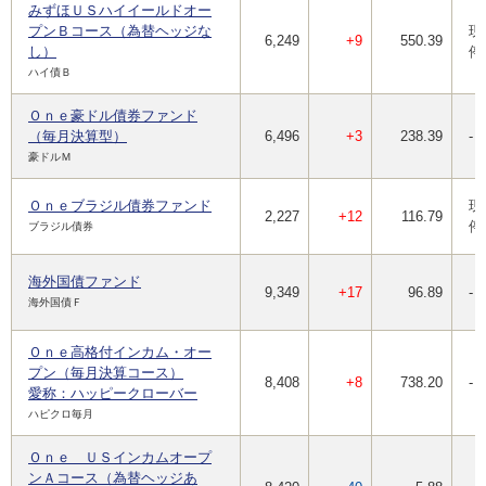
みずほＵＳハイイールドオー
プンＢコース（為替ヘッジな
現
6,249
+9
550.39
し）
停
ハイ債Ｂ
Ｏｎｅ豪ドル債券ファンド
（毎月決算型）
6,496
+3
238.39
-
豪ドルＭ
Ｏｎｅブラジル債券ファンド
現
2,227
+12
116.79
停
ブラジル債券
海外国債ファンド
9,349
+17
96.89
-
海外国債Ｆ
Ｏｎｅ高格付インカム・オー
プン（毎月決算コース）
8,408
+8
738.20
-
愛称：ハッピークローバー
ハピクロ毎月
Ｏｎｅ ＵＳインカムオープ
ンＡコース（為替ヘッジあ