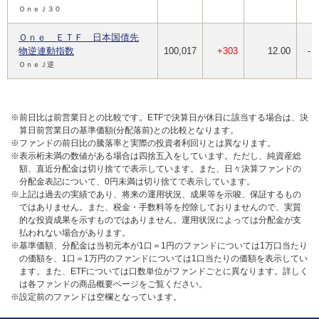
ＯｎｅＪ３０
Ｏｎｅ ＥＴＦ 日本国債先
物逆連動指数
100,017
+303
12.00
-
ＯｎｅＪ逆
※前日比は前営業日との比較です。ETFで決算日が休日に該当する場合は、決
算日前営業日の基準価額(分配落前)との比較となります。
※ファンドの前日比の騰落率と実際の投資者利回りとは異なります。
※表示桁未満の数値がある場合は四捨五入をしています。ただし、純資産総
額、直近分配金は切り捨てで表示しています。また、日々決算ファンドの
分配金表記について、0円未満は切り捨てで表示しています。
※上記は過去の実績であり、将来の運用状況、成果等を示唆、保証するもの
ではありません。また、税金・手数料等を控除しておりませんので、実質
的な投資成果を示すものではありません。運用状況によっては分配金が支
払われない場合があります。
※基準価額、分配金は当初元本が1口＝1円のファンドについては1万口当たり
の価額を、1口＝1万円のファンドについては1口当たりの価額を表示してい
ます。また、ETFについては口数単位がファンドごとに異なります。詳しく
は各ファンドの商品概要ページをご覧ください。
※設定前のファンドは空欄となっています。