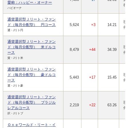
愛称：ハッピー・オーナー
行
ハピオーナ
通貨選択型Ｊリート・ファン
現
ド（毎月分配型） 円コース
5,624
+3
14.21
停
通・Jリト円
通貨選択型Ｊリート・ファン
ド（毎月分配型） 米ドルコ
現
8,479
+44
34.39
ース
停
貨・Jリト米
通貨選択型Ｊリート・ファン
ド（毎月分配型） 豪ドルコ
現
5,443
+17
15.45
ース
停
選・Jリト豪
通貨選択型Ｊリート・ファン
ド（毎月分配型） ブラジル
現
2,219
+22
63.26
レアルコース
停
択・Jリトブ
Ｏｎｅワールド・リート・イ