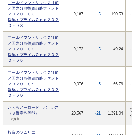
ゴールドマン・サックス社債
／国際分散投資戦略ファンド
２０２０－０３
9,187
-5
190.53
-
愛称：プライムＯｎｅ２０２
０－０３
ゴールドマン・サックス社債
／国際分散投資戦略ファンド
２０２０－０５
9,173
-5
49.24
-
愛称：プライムＯｎｅ２０２
０－０５
ゴールドマン・サックス社債
／国際分散投資戦略ファンド
２０２０－０９
9,076
-5
66.76
-
愛称：プライムＯｎｅ２０２
０－０９
たわらノーロード バランス
現
（８資産均等型）
20,567
-21
1,391.04
停
l・8資産
投資のソムリエ