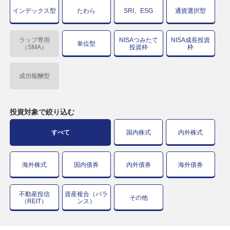
インデックス型
たわら
SRI、ESG
通貨選択型
ラップ専用
NISAつみたて
NISA成長投資
単位型
（SMA）
投資枠
枠
成功報酬型
投資対象で
絞り込む
すべて
国内株式
内外株式
海外株式
国内債券
内外債券
海外債券
不動産投信
資産複合（バラ
その他
（REIT）
ンス）