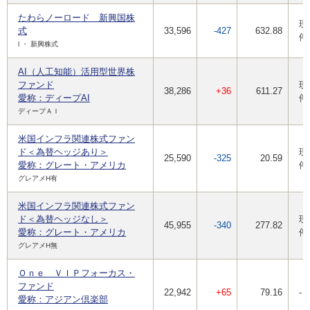
たわらノーロード 新興国株
現
式
33,596
-427
632.88
停
l ・ 新興株式
AI（人工知能）活用型世界株
ファンド
現
38,286
+36
611.27
愛称：ディープAI
停
ディープＡＩ
米国インフラ関連株式ファン
ド＜為替ヘッジあり＞
現
25,590
-325
20.59
愛称：グレート・アメリカ
停
グレアメH有
米国インフラ関連株式ファン
ド＜為替ヘッジなし＞
現
45,955
-340
277.82
愛称：グレート・アメリカ
停
グレアメH無
Ｏｎｅ ＶＩＰフォーカス・
ファンド
22,942
+65
79.16
-
愛称：アジアン倶楽部