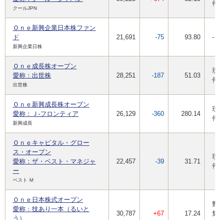
停
クールJPN
Ｏｎｅ新興企業日本株ファン
ド
21,691
-75
93.80
-
新興企業日株
Ｏｎｅ成長株オープン
現
愛称：出世株
28,251
-187
51.03
停
出世株
Ｏｎｅ新興成長株オープン
現
愛称：Ｊ-フロンティア
26,129
-360
280.14
停
新興成長
Ｏｎｅキャピタル・グロー
ス・オープン
現
愛称：ザ・ベスト・マネジャ
22,457
-39
31.71
停
ー
ベスト Ｍ
Ｏｎｅ日本株式オープン
野
愛称：技あり一本（るいと
30,787
+67
17.24
集
う）