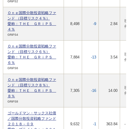
GRiPS2
Ｏｎｅ国際分散投資戦略ファ
ンド （目標リスク４％）
現
愛称：ＴＨＥ ＧＲｉＰＳ
8,498
-9
2.84
停
４％
GRiPS4
Ｏｎｅ国際分散投資戦略ファ
ンド （目標リスク６％）
現
愛称：ＴＨＥ ＧＲｉＰＳ
7,884
-13
3.54
停
６％
GRiPS6
Ｏｎｅ国際分散投資戦略ファ
ンド （目標リスク８％）
現
愛称：ＴＨＥ ＧＲｉＰＳ
7,305
-16
14.00
停
８％
GRiPS8
ゴールドマン・サックス社債
／国際分散投資戦略ファンド
２０１８－０９
9,632
-1
363.84
-