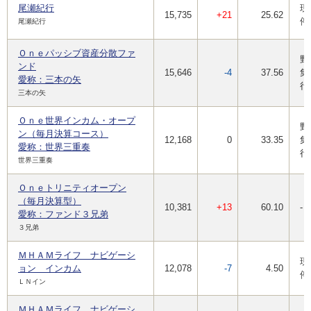
尾瀬紀行
現
15,735
+21
25.62
停
尾瀬紀行
Ｏｎｅパッシブ資産分散ファ
野
ンド
15,646
-4
37.56
集
愛称：三本の矢
行
三本の矢
Ｏｎｅ世界インカム・オープ
野
ン（毎月決算コース）
12,168
0
33.35
集
愛称：世界三重奏
行
世界三重奏
Ｏｎｅトリニティオープン
（毎月決算型）
10,381
+13
60.10
-
愛称：ファンド３兄弟
３兄弟
ＭＨＡＭライフ ナビゲーシ
現
ョン インカム
12,078
-7
4.50
停
ＬＮイン
ＭＨＡＭライフ ナビゲーシ