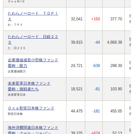
ＯｎｅＷベ2
たわらノーロード ＴＯＰＩ
現
Ｘ
32,041
+150
377.70
停
わ・ＴＰＸ
たわらノーロード 日経２２
現
５
39,815
-44
4,868.38
停
た・日２２５
企業価値成長小型株ファンド
現
愛称：眼力
24,721
-639
298.30
停
企業価値眼力
未来変革日本株ファンド
現
愛称：挑戦者たち
18,521
-81
103.90
停
未来変革日本
Ｏｎｅ割安日本株ファンド
現
44,475
-181
455.05
停
割安日本株
海外消費関連日本株ファンド
現
愛称：クール・ジャパン
39,225
+674
52.13