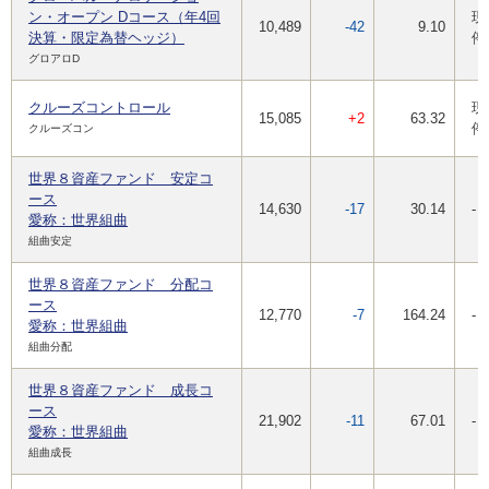
ン・オープン Dコース（年4回
現
10,489
-42
9.10
決算・限定為替ヘッジ）
停
グロアロD
クルーズコントロール
現
15,085
+2
63.32
停
クルーズコン
世界８資産ファンド 安定コ
ース
14,630
-17
30.14
-
愛称：世界組曲
組曲安定
世界８資産ファンド 分配コ
ース
12,770
-7
164.24
-
愛称：世界組曲
組曲分配
世界８資産ファンド 成長コ
ース
21,902
-11
67.01
-
愛称：世界組曲
組曲成長