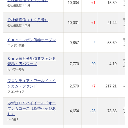
10,034
+1
15.39
停
公社債投信１１月
公社債投信（１２月号）
現
10,031
+1
21.44
停
公社債投信１２月
Ｏｎｅニッポン債券オープン
現
9,857
-2
53.69
停
ニッポン債券
Ｏｎｅ毎月分配債券ファンド
現
愛称：円パワーズ
7,770
-20
4.19
停
円パワー毎月
フロンティア・ワールド・イ
ンカム・ファンド
2,570
+7
217.21
-
フロンティア
みずほＵＳハイイールドオー
プンＡコース（為替ヘッジあ
現
4,654
-23
78.86
り）
停
ハイ債Ａ