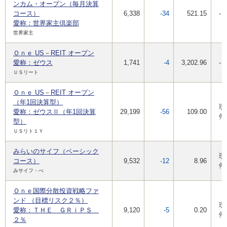
ンカム・オープン（毎月決算
コース）
6,338
-34
521.15
-
愛称：世界家主倶楽部
世界家主
Ｏｎｅ US－REIT オープン
愛称：ゼウス
1,741
-4
3,202.96
-
ＵＳリート
Ｏｎｅ US－REIT オープン
（年1回決算型）
現
愛称：ゼウスⅡ（年1回決算
29,199
-56
109.00
停
型）
ＵＳリト１Ｙ
みらいのサイフ（ベーシック
現
コース）
9,532
-12
8.96
停
みサイフ・べ
Ｏｎｅ国際分散投資戦略ファ
ンド （目標リスク２％）
現
愛称：ＴＨＥ ＧＲｉＰＳ
9,120
-5
0.20
停
２％