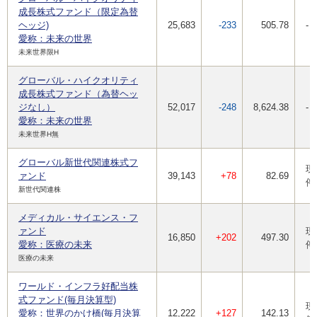
成長株式ファンド（限定為替
ヘッジ)
25,683
-233
505.78
-
愛称：未来の世界
未来世界限H
グローバル・ハイクオリティ
成長株式ファンド（為替ヘッ
ジなし）
52,017
-248
8,624.38
-
愛称：未来の世界
未来世界H無
グローバル新世代関連株式フ
現
ァンド
39,143
+78
82.69
停
新世代関連株
メディカル・サイエンス・フ
ァンド
現
16,850
+202
497.30
愛称：医療の未来
停
医療の未来
ワールド・インフラ好配当株
式ファンド(毎月決算型)
現
愛称：世界のかけ橋(毎月決算
12,222
+127
142.13