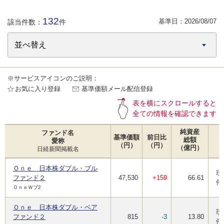
132
基準日：
2026/08/07
該当件数：
件
※サービスアイコンのご説明：
お気に入り登録
基準価額メール配信登録
表を横にスクロールすると
全ての情報を確認できます
純資産
ファンド名
基準価額
前日比
総額
愛称
（円）
（円）
（億円）
日経新聞掲載名
Ｏｎｅ 日本株ダブル・ブル
現
ファンド２
47,530
+159
66.61
停
ＯｎｅＷブ2
Ｏｎｅ 日本株ダブル・ベア
現
ファンド２
815
-3
13.80
停