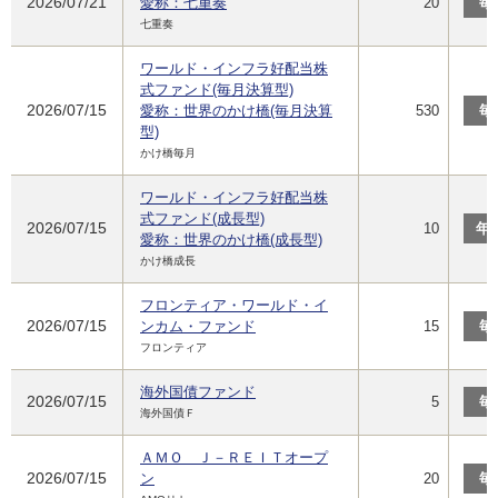
2026/07/21
愛称：七重奏
20
毎
七重奏
ワールド・インフラ好配当株
式ファンド(毎月決算型)
2026/07/15
愛称：世界のかけ橋(毎月決算
530
毎
型)
かけ橋毎月
ワールド・インフラ好配当株
式ファンド(成長型)
2026/07/15
10
年
愛称：世界のかけ橋(成長型)
かけ橋成長
フロンティア・ワールド・イ
2026/07/15
ンカム・ファンド
15
毎
フロンティア
海外国債ファンド
2026/07/15
5
毎
海外国債Ｆ
ＡＭＯ Ｊ－ＲＥＩＴオープ
2026/07/15
ン
20
毎