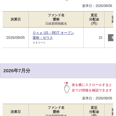
基準日：
2026/08/06
ファンド名
直近
決
決算日
愛称
分配金
回
（円）
日経新聞掲載名
Ｏｎｅ US－REIT オープン
2026/08/05
愛称：ゼウス
15
毎
ＵＳリート
2026年7月分
表を横にスクロールすると
全ての情報を確認できます
基準日：
2026/08/06
ファンド名
直近
決
決算日
愛称
分配金
回
（円）
日経新聞掲載名