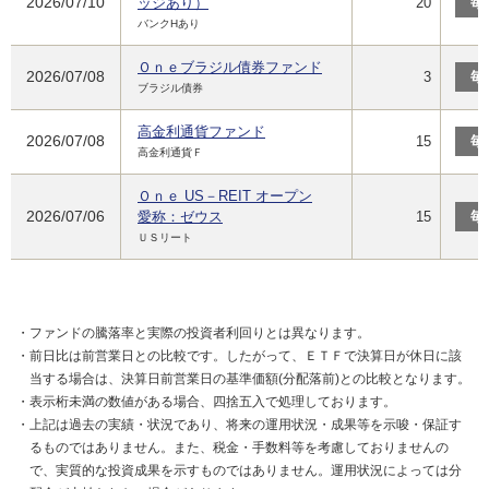
2026/07/10
ッジあり）
20
毎
バンクHあり
Ｏｎｅブラジル債券ファンド
2026/07/08
3
毎
ブラジル債券
高金利通貨ファンド
2026/07/08
15
毎
高金利通貨Ｆ
Ｏｎｅ US－REIT オープン
2026/07/06
愛称：ゼウス
15
毎
ＵＳリート
・ファンドの騰落率と実際の投資者利回りとは異なります。
・前日比は前営業日との比較です。したがって、ＥＴＦで決算日が休日に該
当する場合は、決算日前営業日の基準価額(分配落前)との比較となります。
・表示桁未満の数値がある場合、四捨五入で処理しております。
・上記は過去の実績・状況であり、将来の運用状況・成果等を示唆・保証す
るものではありません。また、税金・手数料等を考慮しておりませんの
で、実質的な投資成果を示すものではありません。運用状況によっては分