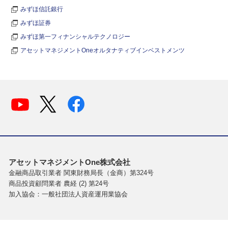
みずほ信託銀行
みずほ証券
みずほ第一フィナンシャルテクノロジー
アセットマネジメントOneオルタナティブインベストメンツ
アセットマネジメントOne株式会社
金融商品取引業者 関東財務局長（金商）第324号
商品投資顧問業者 農経 (2) 第24号
加入協会：一般社団法人資産運用業協会