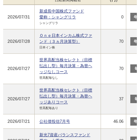
新成長中国株式ファンド
2026/07/31
愛称：シャングリラ
0
年
シャングリラ
Ｏｎｅ日本インカム株式ファ
2026/07/28
ンド（３ヵ月決算型）
70
年
日本イン株
世界高配当株セレクト（目標
払出し型）毎月決算・為替ヘ
2026/07/27
70
毎
ッジなしコース
世高配毎なし
世界高配当株セレクト（目標
払出し型）毎月決算・為替ヘ
2026/07/27
37
毎
ッジありコース
世高配毎あり
2026/07/21
公社債投信7月号
46.06
年
新光7資産バランスファンド