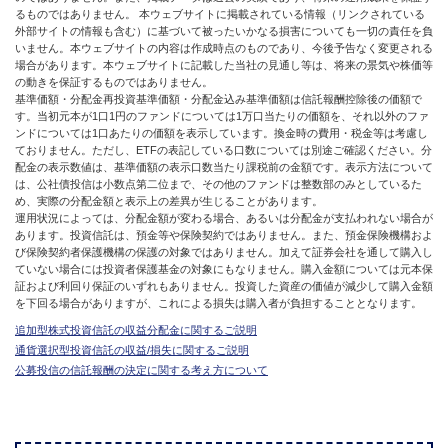
るものではありません。 本ウェブサイトに掲載されている情報（リンクされている
外部サイトの情報も含む）に基づいて被ったいかなる損害についても一切の責任を負
いません。本ウェブサイトの内容は作成時点のものであり、今後予告なく変更される
場合があります。本ウェブサイトに記載した当社の見通し等は、将来の景気や株価等
の動きを保証するものではありません。
基準価額・分配金再投資基準価額・分配金込み基準価額は信託報酬控除後の価額で
す。当初元本が1口1円のファンドについては1万口当たりの価額を、それ以外のファ
ンドについては1口あたりの価額を表示しています。換金時の費用・税金等は考慮し
ておりません。ただし、ETFの表記している口数については別途ご確認ください。分
配金の表示数値は、基準価額の表示口数当たり課税前の金額です。表示方法について
は、公社債投信は小数点第二位まで、その他のファンドは整数部のみとしているた
め、実際の分配金額と表示上の差異が生じることがあります。
運用状況によっては、分配金額が変わる場合、あるいは分配金が支払われない場合が
あります。投資信託は、預金等や保険契約ではありません。また、預金保険機構およ
び保険契約者保護機構の保護の対象ではありません。加えて証券会社を通して購入し
ていない場合には投資者保護基金の対象にもなりません。購入金額については元本保
証および利回り保証のいずれもありません。投資した資産の価値が減少して購入金額
を下回る場合がありますが、これによる損失は購入者が負担することとなります。
追加型株式投資信託の収益分配金に関するご説明
通貨選択型投資信託の収益/損失に関するご説明
公募投信の信託報酬の決定に関する考え方について