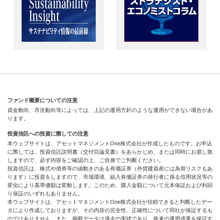
ファンド概要についての注意
資金動向、市況動向等によっては、上記の運用方針のような運用ができない場合があ
ります。
投資信託への投資に際しての注意
本ウェブサイトは、アセットマネジメントOne株式会社が作成したものです。お申込
に際しては、投資信託説明書（交付目論見書）をあらかじめ、または同時にお渡し致
しますので、必ず内容をご確認の上、ご自身でご判断ください。
投資信託は、株式や債券等の値動きのある有価証券（外貨建資産には為替リスクもあ
ります）に投資をしますので、市場環境、組入有価証券の発行者に係る信用状況等の
変化により基準価額は変動します。このため、購入金額について元本保証および利回
り保証のいずれもありません。
本ウェブサイトは、アセットマネジメントOne株式会社が信頼できると判断したデー
タにより作成しておりますが、その内容の完全性、正確性について同社が保証するも
のではありません。また、掲載データは過去の実績であり、将来の運用成果を保証す