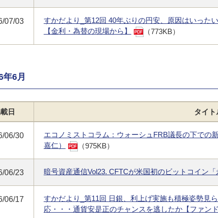
すかだより_第12回 40年ぶりの円安、原因はいっ
6/07/03
【金利・為替の現場から】
（773KB）
26年6月
掲載日
タイト
エコノミストコラム：ウォーシュFRB議長の下での
6/06/30
嘉仁）
（975KB）
暗号資産通信Vol23. CFTCが米国初のビットコイ
6/06/23
すかだより_第11回 日銀、利上げ実施も積極姿勢見
6/06/17
応・・・通貨安是正のチャンスを逃したか【ファン