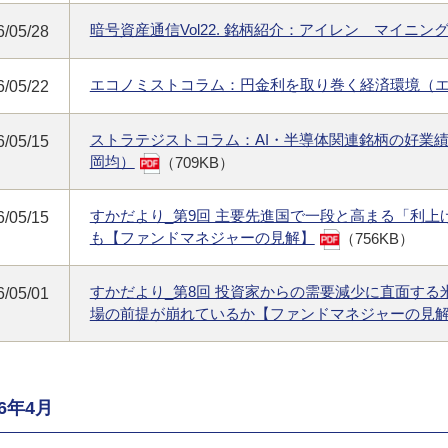
暗号資産通信Vol22. 銘柄紹介：アイレン マイニン
6/05/28
エコノミストコラム：円金利を取り巻く経済環境（
6/05/22
ストラテジストコラム：AI・半導体関連銘柄の好業
6/05/15
岡均）
（709KB）
すかだより_第9回 主要先進国で一段と高まる「利
6/05/15
も【ファンドマネジャーの見解】
（756KB）
すかだより_第8回 投資家からの需要減少に直面す
6/05/01
場の前提が崩れているか【ファンドマネジャーの見
26年4月