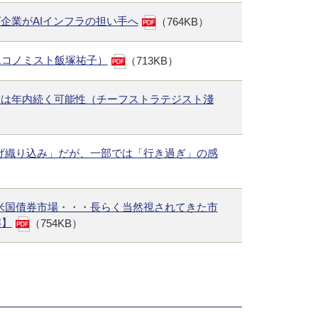
グ企業がAIインフラの担い手へ
（764KB）
エコノミスト飯塚祐子）
（713KB）
績は年内続く可能性（チーフストラテジスト淺
上げ織り込み」だが、一部では「行き過ぎ」の感
る米国債券市場・・・長らく当然視されてきた市
解】
（754KB）