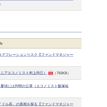
B）
ル
スタグフレーションリスク【ファンドマネジャー
シニアエコノミスト村上尚己）
（783KB）
今夏頃には判明の公算（エコノミスト飯塚祐
と「ドル高」の真相を探る【ファンドマネジャー