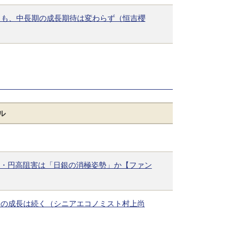
くも、中長期の成長期待は変わらず（恒吉櫻
ル
・・円高阻害は「日銀の消極姿勢」か【ファン
済の成長は続く（シニアエコノミスト村上尚