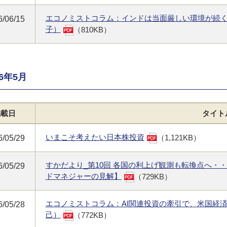
エコノミストコラム：インドは当面厳しい環境が続
6/06/15
子）
（810KB）
26年5月
掲載日
タイト
いまこそ考えたい日本株投資
（1,121KB）
6/05/29
すかだより_第10回 各国の利上げ観測も転換点へ・
6/05/29
ドマネジャーの見解】
（729KB）
エコノミストコラム：AI関連投資の牽引で、米国経
6/05/28
己）
（772KB）