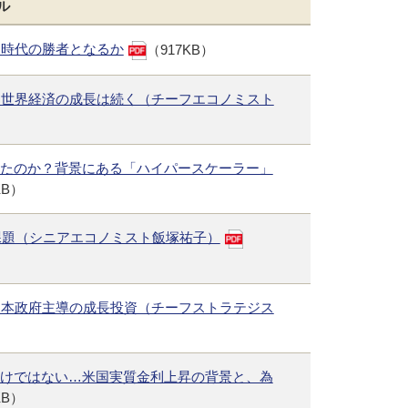
ル
イン時代の勝者となるか
（917KB）
、世界経済の成長は続く（チーフエコノミスト
けたのか？背景にある「ハイパースケーラー」
KB）
課題（シニアエコノミスト飯塚祐子）
日本政府主導の成長投資（チーフストラテジス
だけではない…米国実質金利上昇の背景と、為
KB）