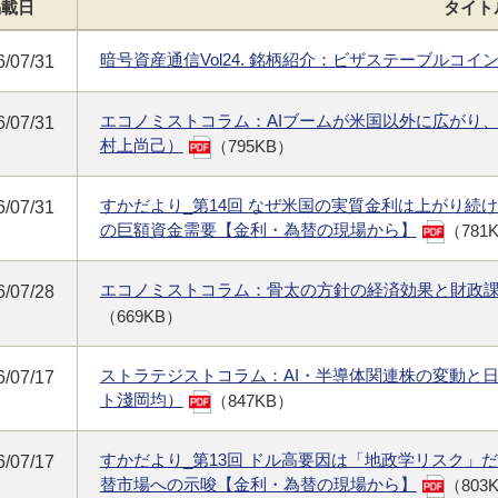
掲載日
タイト
暗号資産通信Vol24. 銘柄紹介：ビザステーブルコ
6/07/31
エコノミストコラム：AIブームが米国以外に広がり
6/07/31
村上尚己）
（795KB）
すかだより_第14回 なぜ米国の実質金利は上がり続
6/07/31
の巨額資金需要【金利・為替の現場から】
（781
エコノミストコラム：骨太の方針の経済効果と財政
6/07/28
（669KB）
ストラテジストコラム：AI・半導体関連株の変動と
6/07/17
ト淺岡均）
（847KB）
すかだより_第13回 ドル高要因は「地政学リスク」
6/07/17
替市場への示唆【金利・為替の現場から】
（803