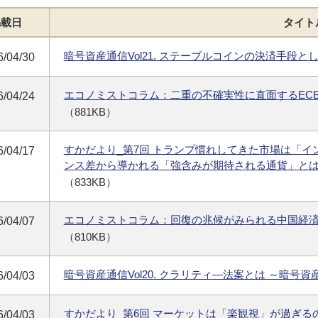
掲載日
タイト
暗号資産通信Vol21. ステーブルコインの決済手段
6/04/30
エコノミストコラム：二重の不確実性に直面するEC
6/04/24
（881KB）
すかだより_第7回 トランプ慣れしてきた市場は「
6/04/17
ンス差から導かれる「強含みが期待される通貨」と
（833KB）
エコノミストコラム：回復の兆候がみられる中国経
6/04/07
（810KB）
暗号資産通信Vol20. クラリティ―法案とは ～暗号
6/04/03
すかだより_第6回 マーケットは「楽観視」が過ぎ
6/04/03