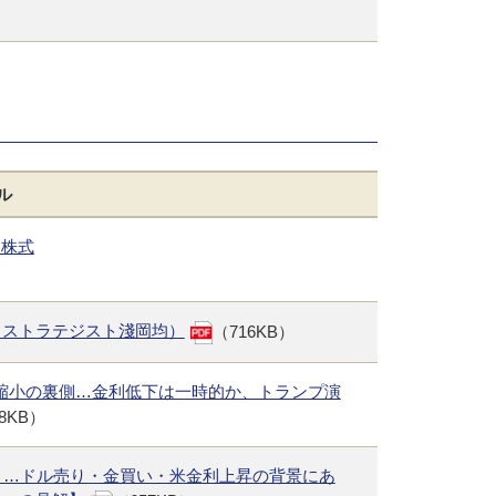
ル
連株式
フストラテジスト淺岡均）
（716KB）
急縮小の裏側…金利低下は一時的か、トランプ演
8KB）
」…ドル売り・金買い・米金利上昇の背景にあ