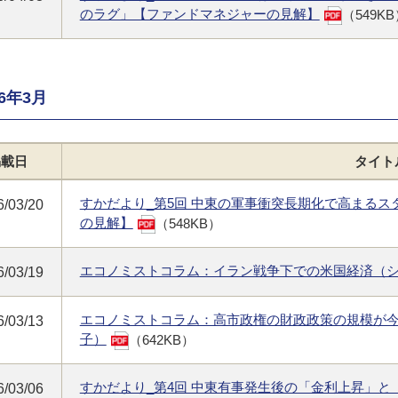
のラグ」【ファンドマネジャーの見解】
（549K
26年3月
掲載日
タイト
すかだより_第5回 中東の軍事衝突長期化で高まる
6/03/20
の見解】
（548KB）
エコノミストコラム：イラン戦争下での米国経済（
6/03/19
エコノミストコラム：高市政権の財政政策の規模が
6/03/13
子）
（642KB）
すかだより_第4回 中東有事発生後の「金利上昇」
6/03/06