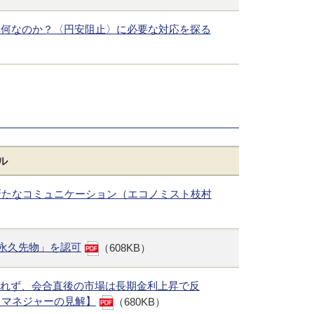
たい何なのか？〈円安阻止〉に必要な対応を探る
ル
新たなコミュニケーション（エコノミスト枝村
ン「永久先物」を認可
（608KB）
られず、会合直後の市場は長期金利上昇で反
ドマネジャーの見解】
（680KB）