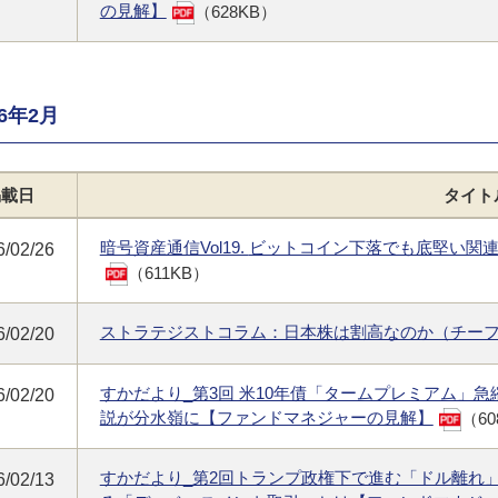
の見解】
（628KB）
26年2月
掲載日
タイト
暗号資産通信Vol19.
ビットコイン下落でも底堅い関
6/02/26
（611KB）
ストラテジストコラム：日本株は割高なのか（チー
6/02/20
すかだより_第3回 米10年債「タームプレミアム」
6/02/20
説が分水嶺に【ファンドマネジャーの見解】
（60
すかだより_第2回トランプ政権下で進む「ドル離れ
6/02/13