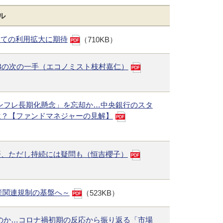
ル
としての利用拡大に期待
（710KB）
Bの次の一手（エコノミスト枝村嘉仁）
インフレ長期化懸念」を忘却か…中央銀行のスタ
は？【ファンドマネジャーの見解】
済、ただし持続には疑問も（恒吉櫻子）
資産関連規制の基盤へ～
（523KB）
るのか…コロナ禍初期の反応から振り返る「市場