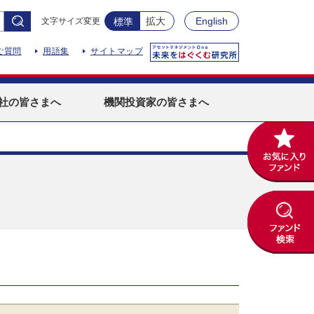
拡大
English
文字サイズ変更
標準
ご質問
用語集
サイトマップ
社
の皆さまへ
機関投資家
の皆さまへ