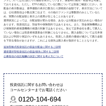
ンドについては1口あたりの価額を表示しています。換金時の費用・税金等は考慮し
ておりません。ただし、ETFの表記している口数については別途ご確認ください。分
配金の表示数値は、基準価額の表示口数当たり課税前の金額です。表示方法について
は、公社債投信は小数点第二位まで、その他のファンドは整数部のみとしているた
め、実際の分配金額と表示上の差異が生じることがあります。
運用状況によっては、分配金額が変わる場合、あるいは分配金が支払われない場合が
あります。投資信託は、預金等や保険契約ではありません。また、預金保険機構およ
び保険契約者保護機構の保護の対象ではありません。加えて証券会社を通して購入し
ていない場合には投資者保護基金の対象にもなりません。購入金額については元本保
証および利回り保証のいずれもありません。投資した資産の価値が減少して購入金額
を下回る場合がありますが、これによる損失は購入者が負担することとなります。
追加型株式投資信託の収益分配金に関するご説明
通貨選択型投資信託の収益/損失に関するご説明
公募投信の信託報酬の決定に関する考え方について
投資信託に関するお問い合わせは
コールセンターまでお電話ください
0120-104-694