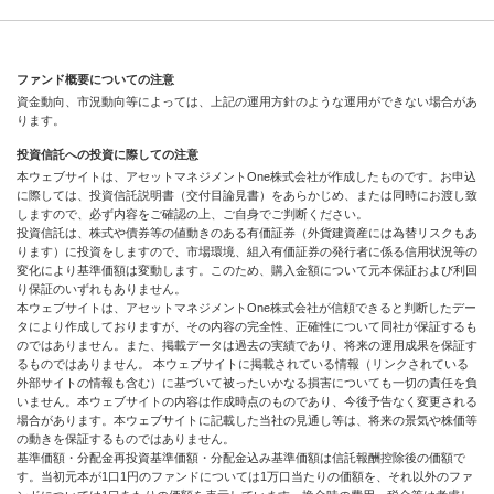
ファンド概要についての注意
資金動向、市況動向等によっては、上記の運用方針のような運用ができない場合があ
ります。
投資信託への投資に際しての注意
本ウェブサイトは、アセットマネジメントOne株式会社が作成したものです。お申込
に際しては、投資信託説明書（交付目論見書）をあらかじめ、または同時にお渡し致
しますので、必ず内容をご確認の上、ご自身でご判断ください。
投資信託は、株式や債券等の値動きのある有価証券（外貨建資産には為替リスクもあ
ります）に投資をしますので、市場環境、組入有価証券の発行者に係る信用状況等の
変化により基準価額は変動します。このため、購入金額について元本保証および利回
り保証のいずれもありません。
本ウェブサイトは、アセットマネジメントOne株式会社が信頼できると判断したデー
タにより作成しておりますが、その内容の完全性、正確性について同社が保証するも
のではありません。また、掲載データは過去の実績であり、将来の運用成果を保証す
るものではありません。 本ウェブサイトに掲載されている情報（リンクされている
外部サイトの情報も含む）に基づいて被ったいかなる損害についても一切の責任を負
いません。本ウェブサイトの内容は作成時点のものであり、今後予告なく変更される
場合があります。本ウェブサイトに記載した当社の見通し等は、将来の景気や株価等
の動きを保証するものではありません。
基準価額・分配金再投資基準価額・分配金込み基準価額は信託報酬控除後の価額で
す。当初元本が1口1円のファンドについては1万口当たりの価額を、それ以外のファ