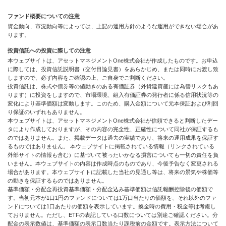
ファンド概要についての注意
資金動向、市況動向等によっては、上記の運用方針のような運用ができない場合があ
ります。
投資信託への投資に際しての注意
本ウェブサイトは、アセットマネジメントOne株式会社が作成したものです。お申込
に際しては、投資信託説明書（交付目論見書）をあらかじめ、または同時にお渡し致
しますので、必ず内容をご確認の上、ご自身でご判断ください。
投資信託は、株式や債券等の値動きのある有価証券（外貨建資産には為替リスクもあ
ります）に投資をしますので、市場環境、組入有価証券の発行者に係る信用状況等の
変化により基準価額は変動します。このため、購入金額について元本保証および利回
り保証のいずれもありません。
本ウェブサイトは、アセットマネジメントOne株式会社が信頼できると判断したデー
タにより作成しておりますが、その内容の完全性、正確性について同社が保証するも
のではありません。また、掲載データは過去の実績であり、将来の運用成果を保証す
るものではありません。 本ウェブサイトに掲載されている情報（リンクされている
外部サイトの情報も含む）に基づいて被ったいかなる損害についても一切の責任を負
いません。本ウェブサイトの内容は作成時点のものであり、今後予告なく変更される
場合があります。本ウェブサイトに記載した当社の見通し等は、将来の景気や株価等
の動きを保証するものではありません。
基準価額・分配金再投資基準価額・分配金込み基準価額は信託報酬控除後の価額で
す。当初元本が1口1円のファンドについては1万口当たりの価額を、それ以外のファ
ンドについては1口あたりの価額を表示しています。換金時の費用・税金等は考慮し
ておりません。ただし、ETFの表記している口数については別途ご確認ください。分
配金の表示数値は、基準価額の表示口数当たり課税前の金額です。表示方法について