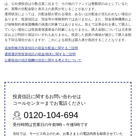
は、公社債投信は小数点第二位まで、その他のファンドは整数部のみとしているた
め、実際の分配金額と表示上の差異が生じることがあります。
運用状況によっては、分配金額が変わる場合、あるいは分配金が支払われない場合が
あります。投資信託は、預金等や保険契約ではありません。また、預金保険機構およ
び保険契約者保護機構の保護の対象ではありません。加えて証券会社を通して購入し
ていない場合には投資者保護基金の対象にもなりません。購入金額については元本保
証および利回り保証のいずれもありません。投資した資産の価値が減少して購入金額
を下回る場合がありますが、これによる損失は購入者が負担することとなります。
追加型株式投資信託の収益分配金に関するご説明
通貨選択型投資信託の収益/損失に関するご説明
公募投信の信託報酬の決定に関する考え方について
投資信託に関するお問い合わせは
コールセンターまでお電話ください
0120-104-694
受付時間は営業日の午前9時～午後5時です
当社では、サービス向上のため、お客さまとの電話内容を録音させていた