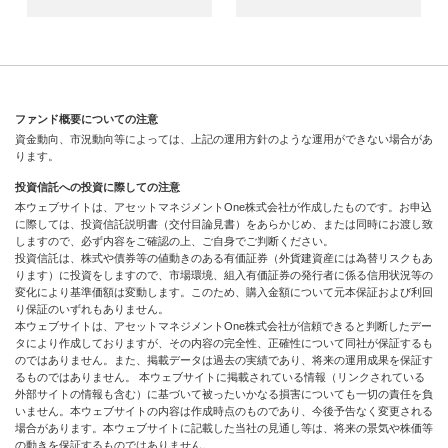
ファンド概要についての注意
資金動向、市況動向等によっては、上記の運用方針のような運用ができない場合があ
ります。
投資信託への投資に際しての注意
本ウェブサイトは、アセットマネジメントOne株式会社が作成したものです。お申込
に際しては、投資信託説明書（交付目論見書）をあらかじめ、または同時にお渡し致
しますので、必ず内容をご確認の上、ご自身でご判断ください。
投資信託は、株式や債券等の値動きのある有価証券（外貨建資産には為替リスクもあ
ります）に投資をしますので、市場環境、組入有価証券の発行者に係る信用状況等の
変化により基準価額は変動します。このため、購入金額について元本保証および利回
り保証のいずれもありません。
本ウェブサイトは、アセットマネジメントOne株式会社が信頼できると判断したデー
タにより作成しておりますが、その内容の完全性、正確性について同社が保証するも
のではありません。また、掲載データは過去の実績であり、将来の運用成果を保証す
るものではありません。 本ウェブサイトに掲載されている情報（リンクされている
外部サイトの情報も含む）に基づいて被ったいかなる損害についても一切の責任を負
いません。本ウェブサイトの内容は作成時点のものであり、今後予告なく変更される
場合があります。本ウェブサイトに記載した当社の見通し等は、将来の景気や株価等
の動きを保証するものではありません。