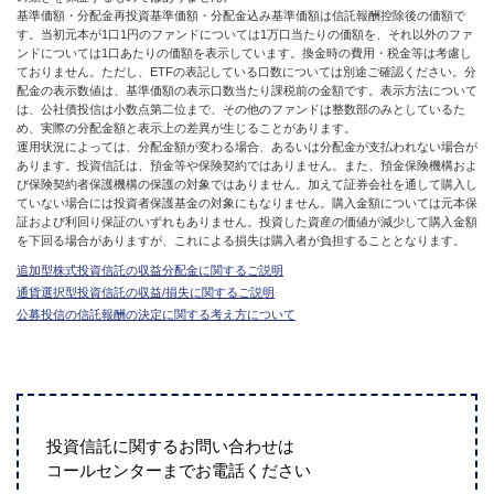
基準価額・分配金再投資基準価額・分配金込み基準価額は信託報酬控除後の価額で
す。当初元本が1口1円のファンドについては1万口当たりの価額を、それ以外のファ
ンドについては1口あたりの価額を表示しています。換金時の費用・税金等は考慮し
ておりません。ただし、ETFの表記している口数については別途ご確認ください。分
配金の表示数値は、基準価額の表示口数当たり課税前の金額です。表示方法について
は、公社債投信は小数点第二位まで、その他のファンドは整数部のみとしているた
め、実際の分配金額と表示上の差異が生じることがあります。
運用状況によっては、分配金額が変わる場合、あるいは分配金が支払われない場合が
あります。投資信託は、預金等や保険契約ではありません。また、預金保険機構およ
び保険契約者保護機構の保護の対象ではありません。加えて証券会社を通して購入し
ていない場合には投資者保護基金の対象にもなりません。購入金額については元本保
証および利回り保証のいずれもありません。投資した資産の価値が減少して購入金額
を下回る場合がありますが、これによる損失は購入者が負担することとなります。
追加型株式投資信託の収益分配金に関するご説明
通貨選択型投資信託の収益/損失に関するご説明
公募投信の信託報酬の決定に関する考え方について
投資信託に関するお問い合わせは
コールセンターまでお電話ください