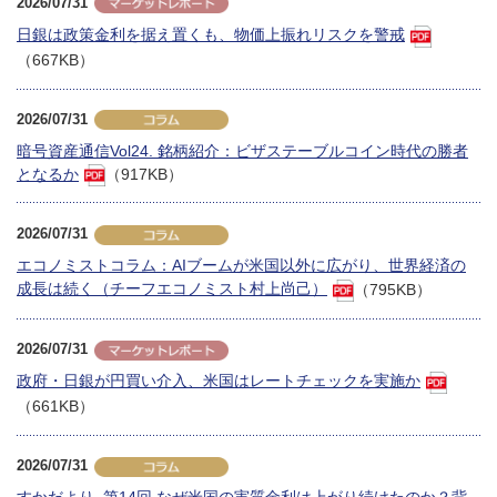
2026/07/31
日銀は政策金利を据え置くも、物価上振れリスクを警戒
（667KB）
2026/07/31
暗号資産通信Vol24. 銘柄紹介：ビザステーブルコイン時代の勝者
となるか
（917KB）
2026/07/31
エコノミストコラム：AIブームが米国以外に広がり、世界経済の
成長は続く（チーフエコノミスト村上尚己）
（795KB）
2026/07/31
政府・日銀が円買い介入、米国はレートチェックを実施か
（661KB）
2026/07/31