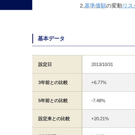
2.
基準価額
の変動
リス
基本データ
設定日
2013/10/31
3年前との比較
+6.77%
5年前との比較
-7.48%
設定来との比較
+20.21%