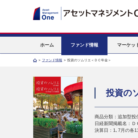
ホーム
ファンド情報
マーケッ
>
ファンド情報
>
投資のソムリエ＜ＤＣ年金＞
投資の
商品分類：追加型投
日経新聞掲載名：Ｄ
決算日：1､7月の各1