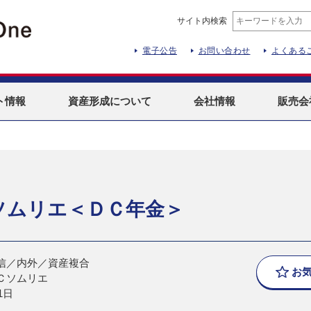
サイト内検索
電子公告
お問い合わせ
よくある
ト
情報
資産形成
について
会社情報
販売会
ソムリエ＜ＤＣ年金＞
信／内外／資産複合
お
Ｃソムリエ
1日