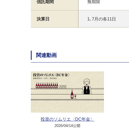
信託期間
無期限
決算日
1､7月の各11日
関連動画
投資のソムリエ〈DC年金〉
2026/04/14公開