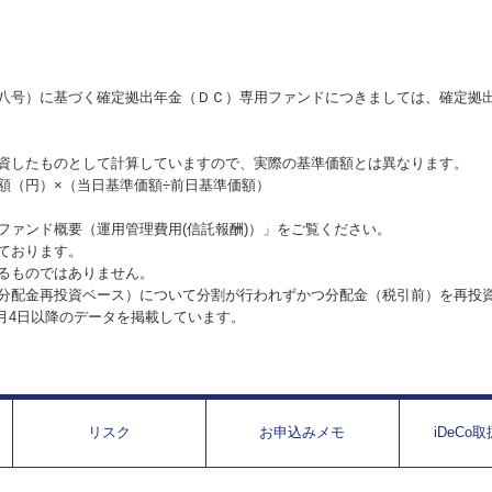
八号）に基づく確定拠出年金（ＤＣ）専用ファンドにつきましては、確定拠
資したものとして計算していますので、実際の基準価額とは異なります。
額（円）×（当日基準価額÷前日基準価額）
ファンド概要（運用管理費用(信託報酬)）」をご覧ください。
ております。
るものではありません。
分配金再投資ベース）について分割が行われずかつ分配金（税引前）を再投
1月4日以降のデータを掲載しています。
リスク
お申込みメモ
iDeCo