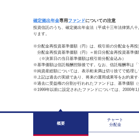
確定拠出年金
専用
ファンド
についての注意
投資信託のうち、確定拠出年金法（平成十三年法律第八十
ります。
※分配金再投資基準価額（円）は、税引前の分配金を再投
分配金再投資基準価額（円）＝前日分配金再投資基準価
（※決算日の当日基準価額は税引前分配金込み）
※基準価額は信託報酬控除後です。なお、信託報酬率は「
※純資産総額については、表示桁未満は切り捨てで処理し
※上記は過去の実績であり、将来の運用成果等をお約束す
※過去に受益権の分割が行われたファンドは、基準価額（
※1999年以前に設定されたファンドについては、2000年
チャート
概要
分配金