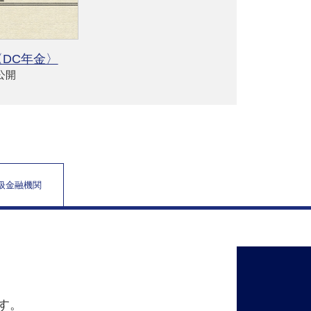
DC年金〉
4公開
取扱金融機関
す。