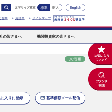
拡大
English
文字サイズ変更
標準
ご質問
用語集
サイトマップ
社
の皆さまへ
機関投資家
の皆さまへ
DC専用
気に入りに
登録
基準価額
メール配信