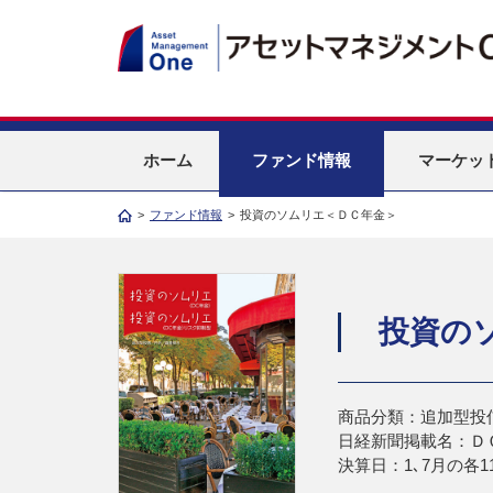
ホーム
ファンド情報
マーケッ
>
ファンド情報
>
投資のソムリエ＜ＤＣ年金＞
投資の
商品分類：追加型投
日経新聞掲載名：Ｄ
決算日：1､7月の各1