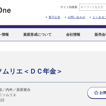
サイト内検索
電子公告
お問い合わせ
よくある
ト
情報
資産形成
について
会社情報
販売会
ソムリエ＜ＤＣ年金＞
信／内外／資産複合
お
Ｃソムリエ
1日