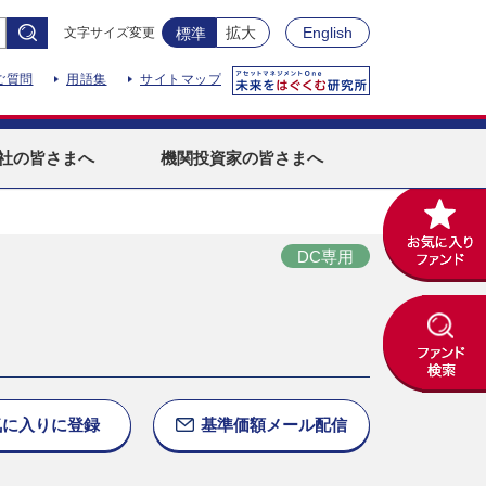
拡大
English
文字サイズ変更
標準
ご質問
用語集
サイトマップ
社
の皆さまへ
機関投資家
の皆さまへ
DC専用
気に入りに
登録
基準価額
メール配信