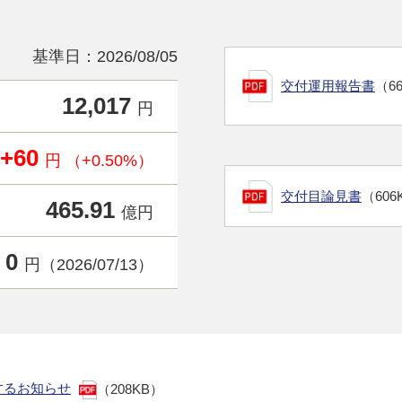
基準日：2026/08/05
交付運用報告書
（6
12,017
円
+60
円 （+0.50%）
交付目論見書
（606
465.91
億円
0
円（2026/07/13）
するお知らせ
（208KB）