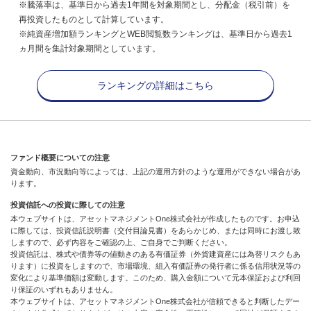
※騰落率は、基準日から過去1年間を対象期間とし、分配金（税引前）を
再投資したものとして計算しています。
※純資産増加額ランキングとWEB閲覧数ランキングは、基準日から過去1
ヵ月間を集計対象期間としています。
ランキングの詳細はこちら
ファンド概要についての注意
資金動向、市況動向等によっては、上記の運用方針のような運用ができない場合があ
ります。
投資信託への投資に際しての注意
本ウェブサイトは、アセットマネジメントOne株式会社が作成したものです。お申込
に際しては、投資信託説明書（交付目論見書）をあらかじめ、または同時にお渡し致
しますので、必ず内容をご確認の上、ご自身でご判断ください。
投資信託は、株式や債券等の値動きのある有価証券（外貨建資産には為替リスクもあ
ります）に投資をしますので、市場環境、組入有価証券の発行者に係る信用状況等の
変化により基準価額は変動します。このため、購入金額について元本保証および利回
り保証のいずれもありません。
本ウェブサイトは、アセットマネジメントOne株式会社が信頼できると判断したデー