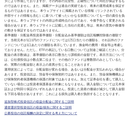
タにより作成しておりますが、その内容の完全性、正確性について同社が保証するも
のではありません。また、掲載データは過去の実績であり、将来の運用成果を保証す
るものではありません。 本ウェブサイトに掲載されている情報（リンクされている
外部サイトの情報も含む）に基づいて被ったいかなる損害についても一切の責任を負
いません。本ウェブサイトの内容は作成時点のものであり、今後予告なく変更される
場合があります。本ウェブサイトに記載した当社の見通し等は、将来の景気や株価等
の動きを保証するものではありません。
基準価額・分配金再投資基準価額・分配金込み基準価額は信託報酬控除後の価額で
す。当初元本が1口1円のファンドについては1万口当たりの価額を、それ以外のファ
ンドについては1口あたりの価額を表示しています。換金時の費用・税金等は考慮し
ておりません。ただし、ETFの表記している口数については別途ご確認ください。分
配金の表示数値は、基準価額の表示口数当たり課税前の金額です。表示方法について
は、公社債投信は小数点第二位まで、その他のファンドは整数部のみとしているた
め、実際の分配金額と表示上の差異が生じることがあります。
運用状況によっては、分配金額が変わる場合、あるいは分配金が支払われない場合が
あります。投資信託は、預金等や保険契約ではありません。また、預金保険機構およ
び保険契約者保護機構の保護の対象ではありません。加えて証券会社を通して購入し
ていない場合には投資者保護基金の対象にもなりません。購入金額については元本保
証および利回り保証のいずれもありません。投資した資産の価値が減少して購入金額
を下回る場合がありますが、これによる損失は購入者が負担することとなります。
追加型株式投資信託の収益分配金に関するご説明
通貨選択型投資信託の収益/損失に関するご説明
公募投信の信託報酬の決定に関する考え方について