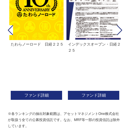
経２
ＭＨＡＭ株式インデックスファ
インデックスミリオン
イ
ンド２２５
ァ
ファンド詳細
ファンド詳細
※各ランキングの抽出対象範囲は、アセットマネジメントOne株式会社
が取扱う全ての公募投資信託です。なお、MRF等一部の投資信託は除外
しています。