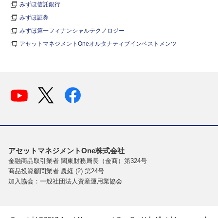
みずほ信託銀行
みずほ証券
みずほ第一フィナンシャルテクノロジー
アセットマネジメントOneオルタナティブインベストメンツ
アセットマネジメントOne株式会社
金融商品取引業者 関東財務局長（金商）第324号
商品投資顧問業者 農経 (2) 第24号
加入協会：一般社団法人資産運用業協会