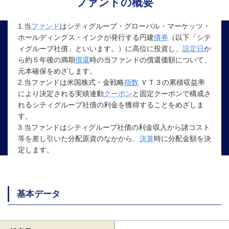
ファンドの概要
1.当
ファンド
はシティグループ・グローバル・マーケッツ・
ホールディングス・インクが発行する円建
債券
（以下「シテ
ィグループ社債」といいます。）に高位に投資し、
設定日
か
ら約５年後の満期
償還
時の当ファンドの償還価額について、
元本確保をめざします。
2.当ファンドは米国株式・金戦略
指数
ＶＴ３の累積収益率
により決定される実績連動
クーポン
と固定クーポンで構成さ
れるシティグループ社債の利金を獲得することをめざしま
す。
3.当ファンドはシティグループ社債の利⾦収⼊から諸コスト
等を差し引いた分配原資のなかから、
決算
時に分配⾦額を決
定します。
基本データ