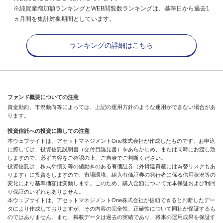
※純資産増加額ランキングとWEB閲覧数ランキングは、基準日から過去1
ヵ月間を集計対象期間としています。
ランキングの詳細はこちら
ファンド概要についての注意
資金動向、市況動向等によっては、上記の運用方針のような運用ができない場合があ
ります。
投資信託への投資に際しての注意
本ウェブサイトは、アセットマネジメントOne株式会社が作成したものです。お申込
に際しては、投資信託説明書（交付目論見書）をあらかじめ、または同時にお渡し致
しますので、必ず内容をご確認の上、ご自身でご判断ください。
投資信託は、株式や債券等の値動きのある有価証券（外貨建資産には為替リスクもあ
ります）に投資をしますので、市場環境、組入有価証券の発行者に係る信用状況等の
変化により基準価額は変動します。このため、購入金額について元本保証および利回
り保証のいずれもありません。
本ウェブサイトは、アセットマネジメントOne株式会社が信頼できると判断したデー
タにより作成しておりますが、その内容の完全性、正確性について同社が保証するも
のではありません。また、掲載データは過去の実績であり、将来の運用成果を保証す