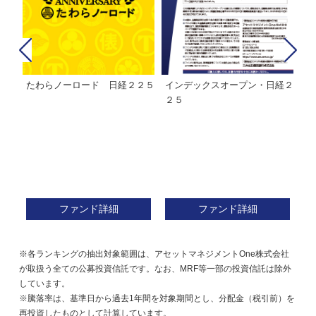
たわらノーロード 日経２２５
インデックスオープン・日経２
Ｍ
株式フ
２５
ン
ファンド詳細
ファンド詳細
※各ランキングの抽出対象範囲は、アセットマネジメントOne株式会社
が取扱う全ての公募投資信託です。なお、MRF等一部の投資信託は除外
しています。
※騰落率は、基準日から過去1年間を対象期間とし、分配金（税引前）を
再投資したものとして計算しています。