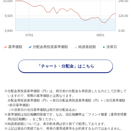
10,000
240.00
9,920
120.00
9,840
0.00
07/01
08/01
基準価額
分配金再投資基準価額
純資産総額
決算日
「チャート・分配金」はこちら
※分配金再投資基準価額（円）は、税引前の分配金を再投資したものとして計算して
いますので、実際の基準価額とは異なります。
分配金再投資基準価額（円）＝前日分配金再投資基準価額（円）×（当日基準価額
÷前日基準価額）
（※決算日の当日基準価額は税引前分配金込み）
※基準価額は信託報酬控除後です。なお、信託報酬率は「ファンド概要（運用管理費
用(信託報酬)）」をご覧ください。
※純資産総額については、表示桁未満は切り捨てで処理しております。
※上記は過去の実績であり、将来の運用成果等をお約束するものではありません。