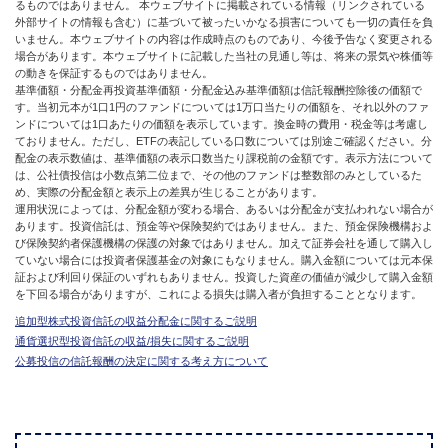
るものではありません。 本ウェブサイトに掲載されている情報（リンクされている
外部サイトの情報も含む）に基づいて被ったいかなる損害についても一切の責任を負
いません。本ウェブサイトの内容は作成時点のものであり、今後予告なく変更される
場合があります。本ウェブサイトに記載した当社の見通し等は、将来の景気や株価等
の動きを保証するものではありません。
基準価額・分配金再投資基準価額・分配金込み基準価額は信託報酬控除後の価額で
す。当初元本が1口1円のファンドについては1万口当たりの価額を、それ以外のファ
ンドについては1口あたりの価額を表示しています。換金時の費用・税金等は考慮し
ておりません。ただし、ETFの表記している口数については別途ご確認ください。分
配金の表示数値は、基準価額の表示口数当たり課税前の金額です。表示方法について
は、公社債投信は小数点第二位まで、その他のファンドは整数部のみとしているた
め、実際の分配金額と表示上の差異が生じることがあります。
運用状況によっては、分配金額が変わる場合、あるいは分配金が支払われない場合が
あります。投資信託は、預金等や保険契約ではありません。また、預金保険機構およ
び保険契約者保護機構の保護の対象ではありません。加えて証券会社を通して購入し
ていない場合には投資者保護基金の対象にもなりません。購入金額については元本保
証および利回り保証のいずれもありません。投資した資産の価値が減少して購入金額
を下回る場合がありますが、これによる損失は購入者が負担することとなります。
追加型株式投資信託の収益分配金に関するご説明
通貨選択型投資信託の収益/損失に関するご説明
公募投信の信託報酬の決定に関する考え方について