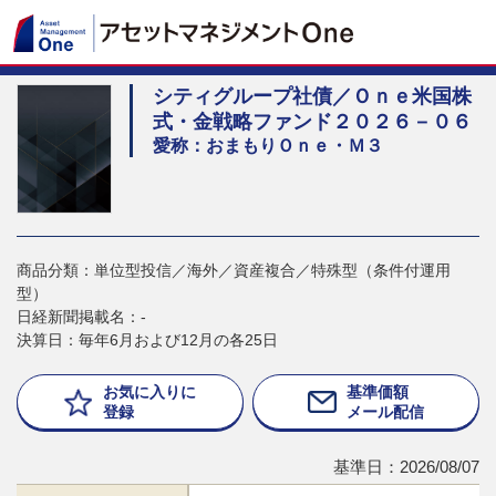
シティグループ社債／Ｏｎｅ米国株
式・金戦略ファンド２０２６－０６
愛称：おまもりＯｎｅ・Ｍ３
商品分類：単位型投信／海外／資産複合／特殊型（条件付運用
型）
日経新聞掲載名：-
決算日：毎年6月および12月の各25日
お気に入りに
基準価額
登録
メール配信
基準日：2026/08/07