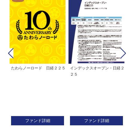
たわらノーロード 日経２２５
インデックスオープン・日経２
Ｍ
株式フ
２５
ン
ファンド詳細
ファンド詳細