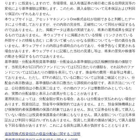
ります）に投資をしますので、市場環境、組入有価証券の発行者に係る信用状況等の
変化により基準価額は変動します。このため、購入金額について元本保証および利回
り保証のいずれもありません。
本ウェブサイトは、アセットマネジメントOne株式会社が信頼できると判断したデー
タにより作成しておりますが、その内容の完全性、正確性について同社が保証するも
のではありません。また、掲載データは過去の実績であり、将来の運用成果を保証す
るものではありません。 本ウェブサイトに掲載されている情報（リンクされている
外部サイトの情報も含む）に基づいて被ったいかなる損害についても一切の責任を負
いません。本ウェブサイトの内容は作成時点のものであり、今後予告なく変更される
場合があります。本ウェブサイトに記載した当社の見通し等は、将来の景気や株価等
の動きを保証するものではありません。
基準価額・分配金再投資基準価額・分配金込み基準価額は信託報酬控除後の価額で
す。当初元本が1口1円のファンドについては1万口当たりの価額を、それ以外のファ
ンドについては1口あたりの価額を表示しています。換金時の費用・税金等は考慮し
ておりません。ただし、ETFの表記している口数については別途ご確認ください。分
配金の表示数値は、基準価額の表示口数当たり課税前の金額です。表示方法について
は、公社債投信は小数点第二位まで、その他のファンドは整数部のみとしているた
め、実際の分配金額と表示上の差異が生じることがあります。
運用状況によっては、分配金額が変わる場合、あるいは分配金が支払われない場合が
あります。投資信託は、預金等や保険契約ではありません。また、預金保険機構およ
び保険契約者保護機構の保護の対象ではありません。加えて証券会社を通して購入し
ていない場合には投資者保護基金の対象にもなりません。購入金額については元本保
証および利回り保証のいずれもありません。投資した資産の価値が減少して購入金額
を下回る場合がありますが、これによる損失は購入者が負担することとなります。
追加型株式投資信託の収益分配金に関するご説明
通貨選択型投資信託の収益/損失に関するご説明