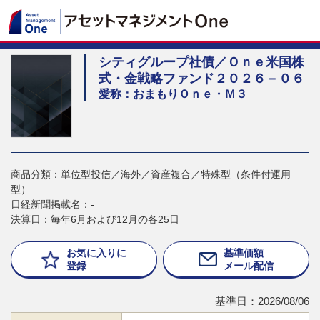
シティグループ社債／Ｏｎｅ米国株
式・金戦略ファンド２０２６－０６
愛称：おまもりＯｎｅ・Ｍ３
商品分類：単位型投信／海外／資産複合／特殊型（条件付運用
型）
日経新聞掲載名：-
決算日：毎年6月および12月の各25日
お気に入りに
基準価額
登録
メール配信
基準日：2026/08/06