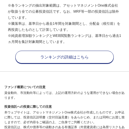
※各ランキングの抽出対象範囲は、アセットマネジメントOne株式会社
が取扱う全ての公募投資信託です。なお、MRF等一部の投資信託は除外
しています。
※騰落率は、基準日から過去1年間を対象期間とし、分配金（税引前）を
再投資したものとして計算しています。
※純資産増加額ランキングとWEB閲覧数ランキングは、基準日から過去1
ヵ月間を集計対象期間としています。
ランキングの詳細はこちら
ファンド概要についての注意
資金動向、市況動向等によっては、上記の運用方針のような運用ができない場合があ
ります。
投資信託への投資に際しての注意
本ウェブサイトは、アセットマネジメントOne株式会社が作成したものです。お申込
に際しては、投資信託説明書（交付目論見書）をあらかじめ、または同時にお渡し致
しますので、必ず内容をご確認の上、ご自身でご判断ください。
投資信託は、株式や債券等の値動きのある有価証券（外貨建資産には為替リスクもあ