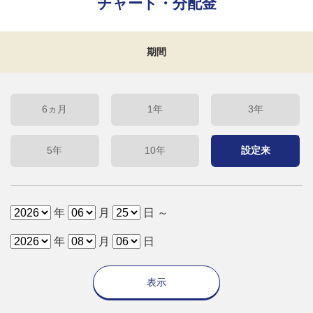
チャート・分配金
期間
6ヵ月
1年
3年
5年
10年
設定来
年
月
日 ～
年
月
日
表示