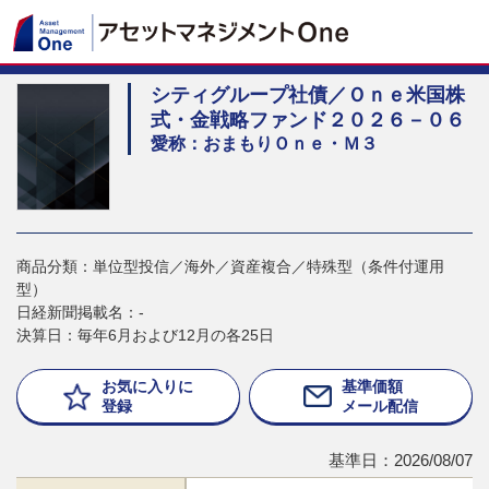
シティグループ社債／Ｏｎｅ米国株
式・金戦略ファンド２０２６－０６
愛称：おまもりＯｎｅ・Ｍ３
商品分類：単位型投信／海外／資産複合／特殊型（条件付運用
型）
日経新聞掲載名：-
決算日：毎年6月および12月の各25日
お気に入りに
基準価額
登録
メール配信
基準日：2026/08/07