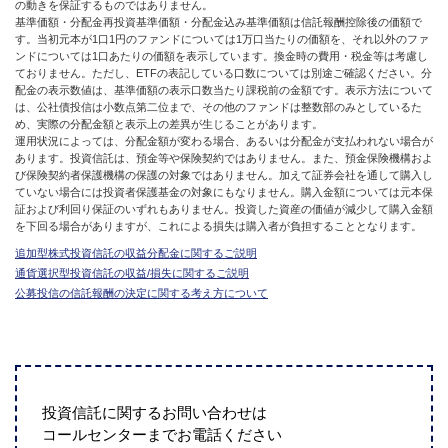
の動きを保証するものではありません。
基準価額・分配金再投資基準価額・分配金込み基準価額は信託報酬控除後の価額で
す。当初元本が1口1円のファンドについては1万口当たりの価額を、それ以外のファ
ンドについては1口あたりの価額を表示しています。換金時の費用・税金等は考慮し
ておりません。ただし、ETFの表記している口数については別途ご確認ください。分
配金の表示数値は、基準価額の表示口数当たり課税前の金額です。表示方法について
は、公社債投信は小数点第二位まで、その他のファンドは整数部のみとしているた
め、実際の分配金額と表示上の差異が生じることがあります。
運用状況によっては、分配金額が変わる場合、あるいは分配金が支払われない場合が
あります。投資信託は、預金等や保険契約ではありません。また、預金保険機構およ
び保険契約者保護機構の保護の対象ではありません。加えて証券会社を通して購入し
ていない場合には投資者保護基金の対象にもなりません。購入金額については元本保
証および利回り保証のいずれもありません。投資した資産の価値が減少して購入金額
を下回る場合がありますが、これによる損失は購入者が負担することとなります。
追加型株式投資信託の収益分配金に関するご説明
通貨選択型投資信託の収益/損失に関するご説明
公募投信の信託報酬の決定に関する考え方について
投資信託に関するお問い合わせは
コールセンターまでお電話ください