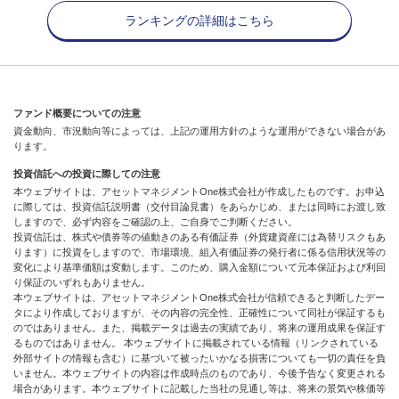
ランキングの詳細はこちら
ファンド概要についての注意
資金動向、市況動向等によっては、上記の運用方針のような運用ができない場合があ
ります。
投資信託への投資に際しての注意
本ウェブサイトは、アセットマネジメントOne株式会社が作成したものです。お申込
に際しては、投資信託説明書（交付目論見書）をあらかじめ、または同時にお渡し致
しますので、必ず内容をご確認の上、ご自身でご判断ください。
投資信託は、株式や債券等の値動きのある有価証券（外貨建資産には為替リスクもあ
ります）に投資をしますので、市場環境、組入有価証券の発行者に係る信用状況等の
変化により基準価額は変動します。このため、購入金額について元本保証および利回
り保証のいずれもありません。
本ウェブサイトは、アセットマネジメントOne株式会社が信頼できると判断したデー
タにより作成しておりますが、その内容の完全性、正確性について同社が保証するも
のではありません。また、掲載データは過去の実績であり、将来の運用成果を保証す
るものではありません。 本ウェブサイトに掲載されている情報（リンクされている
外部サイトの情報も含む）に基づいて被ったいかなる損害についても一切の責任を負
いません。本ウェブサイトの内容は作成時点のものであり、今後予告なく変更される
場合があります。本ウェブサイトに記載した当社の見通し等は、将来の景気や株価等