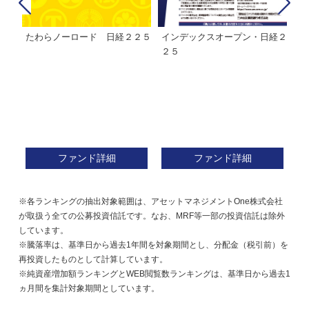
たわらノーロード 日経２２５
インデックスオープン・日経２
Ｍ
株式フ
２５
ン
ファンド詳細
ファンド詳細
※各ランキングの抽出対象範囲は、アセットマネジメントOne株式会社
が取扱う全ての公募投資信託です。なお、MRF等一部の投資信託は除外
しています。
※騰落率は、基準日から過去1年間を対象期間とし、分配金（税引前）を
再投資したものとして計算しています。
※純資産増加額ランキングとWEB閲覧数ランキングは、基準日から過去1
ヵ月間を集計対象期間としています。