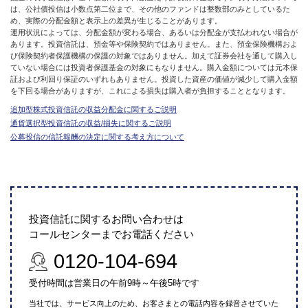
は、公社債投信は小数点第二位まで、その他のファンドは整数部のみとしているた
め、実際の分配金額と表示上の差異が生じることがあります。
運用状況によっては、分配金額が変わる場合、あるいは分配金が支払われない場合が
あります。投資信託は、預金等や保険契約ではありません。また、預金保険機構およ
び保険契約者保護機構の保護の対象ではありません。加えて証券会社を通して購入し
ていない場合には投資者保護基金の対象にもなりません。購入金額については元本保
証および利回り保証のいずれもありません。投資した資産の価値が減少して購入金額
を下回る場合がありますが、これによる損失は購入者が負担することとなります。
追加型株式投資信託の収益分配金に関するご説明
通貨選択型投資信託の収益/損失に関するご説明
公募投信の信託報酬の決定に関する考え方について
投資信託に関するお問い合わせは
コールセンターまでお電話ください
0120-104-694
受付時間は営業日の午前9時～午後5時です
当社では、サービス向上のため、お客さまとの電話内容を録音させていた