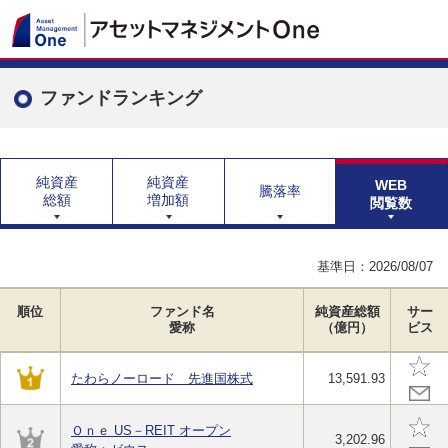
ファンドランキング
純資産
純資産
WEB
騰落率
総額
増加額
閲覧数
基準日：
2026/08/07
順位
ファンド名
純資産総額
サー
愛称
（億円）
ビス
たわらノーロード 先進国株式
13,591.93
Ｏｎｅ US－REIT オープン
3,202.96