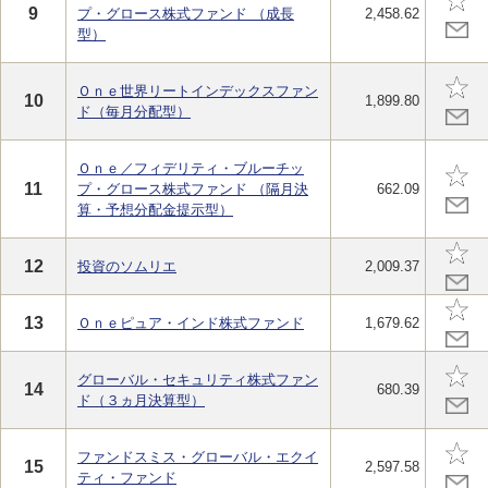
9
プ・グロース株式ファンド （成長
2,458.62
型）
Ｏｎｅ世界リートインデックスファン
10
1,899.80
ド（毎月分配型）
Ｏｎｅ／フィデリティ・ブルーチッ
11
プ・グロース株式ファンド （隔月決
662.09
算・予想分配金提示型）
12
投資のソムリエ
2,009.37
13
Ｏｎｅピュア・インド株式ファンド
1,679.62
グローバル・セキュリティ株式ファン
14
680.39
ド（３ヵ月決算型）
ファンドスミス・グローバル・エクイ
15
2,597.58
ティ・ファンド