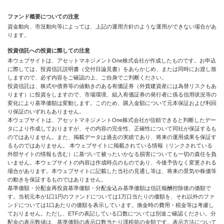
ファンド概要についての注意
資金動向、市況動向等によっては、上記の運用方針のような運用ができない場合があ
ります。
投資信託への投資に際しての注意
本ウェブサイトは、アセットマネジメントOne株式会社が作成したものです。お申込
に際しては、投資信託説明書（交付目論見書）をあらかじめ、または同時にお渡し致
しますので、必ず内容をご確認の上、ご自身でご判断ください。
投資信託は、株式や債券等の値動きのある有価証券（外貨建資産には為替リスクもあ
ります）に投資をしますので、市場環境、組入有価証券の発行者に係る信用状況等の
変化により基準価額は変動します。このため、購入金額について元本保証および利回
り保証のいずれもありません。
本ウェブサイトは、アセットマネジメントOne株式会社が信頼できると判断したデー
タにより作成しておりますが、その内容の完全性、正確性について同社が保証するも
のではありません。また、掲載データは過去の実績であり、将来の運用成果を保証す
るものではありません。 本ウェブサイトに掲載されている情報（リンクされている
外部サイトの情報も含む）に基づいて被ったいかなる損害についても一切の責任を負
いません。本ウェブサイトの内容は作成時点のものであり、今後予告なく変更される
場合があります。本ウェブサイトに記載した当社の見通し等は、将来の景気や株価等
の動きを保証するものではありません。
基準価額・分配金再投資基準価額・分配金込み基準価額は信託報酬控除後の価額で
す。当初元本が1口1円のファンドについては1万口当たりの価額を、それ以外のファ
ンドについては1口あたりの価額を表示しています。換金時の費用・税金等は考慮し
ておりません。ただし、ETFの表記している口数については別途ご確認ください。分
配金の表示数値は、基準価額の表示口数当たり課税前の金額です。表示方法について