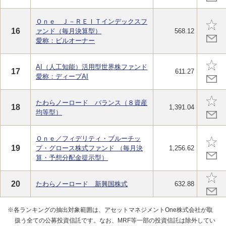
Ｏｎｅ Ｊ－ＲＥＩＴインデックスフ
16
ァンド（毎月決算型）
568.12
愛称：ビルオーナー
AI（人工知能）活用型世界株ファンド
17
611.27
愛称：ディープAI
たわらノーロード バランス（８資産
18
1,391.04
均等型）
Ｏｎｅ／フィデリティ・ブルーチッ
19
プ・グロース株式ファンド （毎月決
1,256.62
算・予想分配金提示型）
20
たわらノーロード 新興国株式
632.88
※各ランキングの抽出対象範囲は、アセットマネジメントOne株式会社が取
扱う全ての公募投資信託です。なお、MRF等一部の投資信託は除外してい