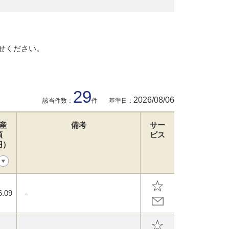
せください。
29
2026/08/06
該当件数：
件
基準日：
産
備考
サー
額
ビス
円）
6.09
-