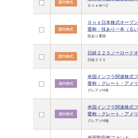
ＯｎｅＷベ2
Ｏｎｅ日本株式オープ
愛称：技あり一本（る
技あり累投
日経２２５ノーロード
日経２２５
米国インフラ関連株式
愛称：グレート・アメ
グレアメH有
米国インフラ関連株式
愛称：グレート・アメ
グレアメH無
米国割安株ファンド