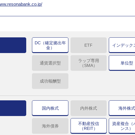
www.resonabank.co.jp/
DC（確定拠出年
ETF
インデック
金）
ラップ専用
通貨選択型
単位型
（SMA）
成功報酬型
国内株式
内外株式
海外株
不動産投信
資産複合（
海外債券
（REIT）
ンス）