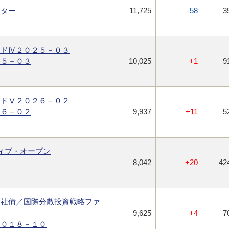
ンター
11,725
-58
3
ンドⅣ２０２５－０３
２５－０３
10,025
+1
9
ンドⅤ２０２６－０２
２６－０２
9,937
+11
5
ィブ・オープン
8,042
+20
42
ス社債／国際分散投資戦略ファ
9,625
+4
7
２０１８－１０