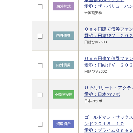
愛称：ザ・バリューハ
米国割安株
Ｏｎｅ円建て債券ファ
愛称：円結びⅣ ２０
円結びⅣ2503
Ｏｎｅ円建て債券ファ
愛称：円結びⅤ ２０
円結びⅤ2602
りそなJリート・アクテ
愛称：日本のツボ
日本のツボ
ゴールドマン・サック
ンド２０１８－１０
愛称：プライムＯｎｅ