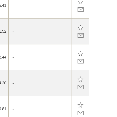
5.41
-
1.52
-
2.44
-
4.20
-
0.81
-