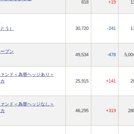
818
+19
1
ン
いとう）
30,720
-241
1
オープン
49,534
-478
5,00
ファンド＜為替ヘッジあり＞
リカ
25,915
+141
2
ファンド＜為替ヘッジなし＞
リカ
46,295
+319
28