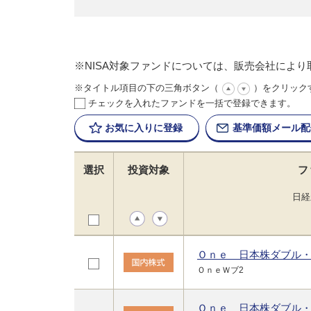
※NISA対象ファンドについては、販売会社によ
※タイトル項目の下の三角ボタン（
）をクリック
チェックを入れたファンドを一括で登録できます。
お気に入りに
登録
基準価額
メール配
選択
投資対象
フ
日経
Ｏｎｅ 日本株ダブル
ＯｎｅＷブ2
Ｏｎｅ 日本株ダブル