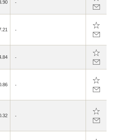
3.90
-
7.21
-
4.84
-
0.86
-
0.32
-