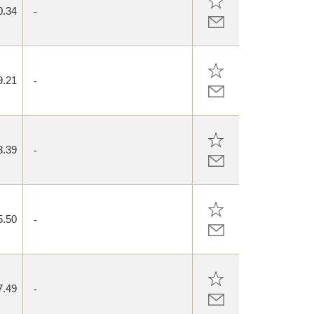
0.34
-
9.21
-
3.39
-
5.50
-
7.49
-