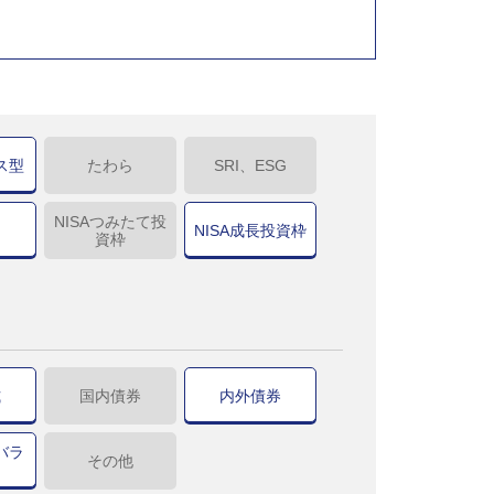
ス型
たわら
SRI、ESG
NISAつみたて投
NISA成長投資枠
資枠
式
国内債券
内外債券
バラ
その他