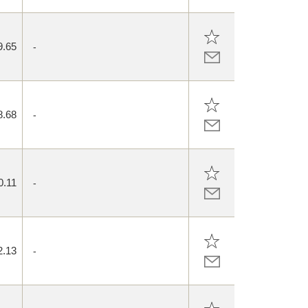
9.65
-
8.68
-
0.11
-
2.13
-