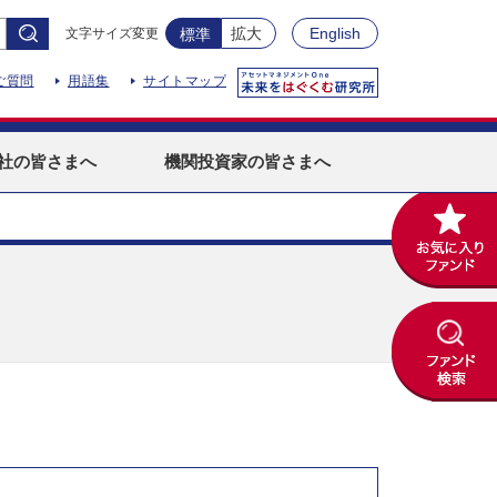
拡大
English
文字サイズ変更
標準
ご質問
用語集
サイトマップ
社
の皆さまへ
機関投資家
の皆さまへ