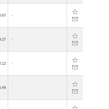
0.67
-
9.27
-
2.12
-
5.49
-