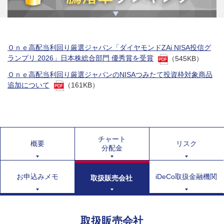
Ｏｎｅ高配当利回り厳選ジャパン「ダイヤモンドZAi NISA投信グ
ランプリ 2026」日本株総合部門 優秀賞を受賞
（545KB）
Ｏｎｅ高配当利回り厳選ジャパンのNISAつみたて投資枠対象商品
追加について
（161KB）
チャート
概要
リスク
分配金
お申込みメモ
iDeCo取扱金融機関
取扱販売会社
取扱販売会社