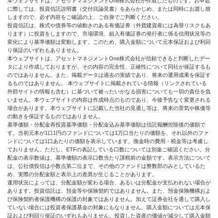
本ウェブサイトは、アセットマネジメントOne株式会社が作成したものです。お申込
に際しては、投資信託説明書（交付目論見書）をあらかじめ、または同時にお渡し致
しますので、必ず内容をご確認の上、ご自身でご判断ください。
投資信託は、株式や債券等の値動きのある有価証券（外貨建資産には為替リスクもあ
ります）に投資をしますので、市場環境、組入有価証券の発行者に係る信用状況等の
変化により基準価額は変動します。このため、購入金額について元本保証および利回
り保証のいずれもありません。
本ウェブサイトは、アセットマネジメントOne株式会社が信頼できると判断したデー
タにより作成しておりますが、その内容の完全性、正確性について同社が保証するも
のではありません。また、掲載データは過去の実績であり、将来の運用成果を保証す
るものではありません。 本ウェブサイトに掲載されている情報（リンクされている
外部サイトの情報も含む）に基づいて被ったいかなる損害についても一切の責任を負
いません。本ウェブサイトの内容は作成時点のものであり、今後予告なく変更される
場合があります。本ウェブサイトに記載した当社の見通し等は、将来の景気や株価等
の動きを保証するものではありません。
基準価額・分配金再投資基準価額・分配金込み基準価額は信託報酬控除後の価額で
す。当初元本が1口1円のファンドについては1万口当たりの価額を、それ以外のファ
ンドについては1口あたりの価額を表示しています。換金時の費用・税金等は考慮し
ておりません。ただし、ETFの表記している口数については別途ご確認ください。分
配金の表示数値は、基準価額の表示口数当たり課税前の金額です。表示方法について
は、公社債投信は小数点第二位まで、その他のファンドは整数部のみとしているた
め、実際の分配金額と表示上の差異が生じることがあります。
運用状況によっては、分配金額が変わる場合、あるいは分配金が支払われない場合が
あります。投資信託は、預金等や保険契約ではありません。また、預金保険機構およ
び保険契約者保護機構の保護の対象ではありません。加えて証券会社を通して購入し
ていない場合には投資者保護基金の対象にもなりません。購入金額については元本保
証および利回り保証のいずれもありません。投資した資産の価値が減少して購入金額