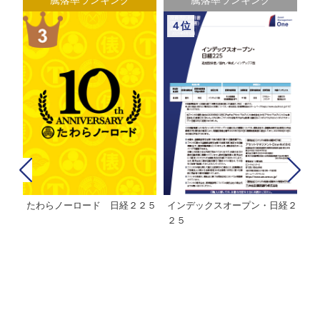
４位
たわらノーロード 日経２２５
インデックスオープン・日経２
Ｍ
株式フ
２５
ン