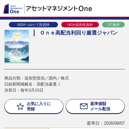
NISAつみたて投資枠
NISA成長投資枠
DC兼用
Ｏｎｅ高配当利回り厳選ジャパン
商品分類：追加型投信／国内／株式
日経新聞掲載名：高配当厳選Ｊ
決算日：毎年3月15日
お気に入りに
基準価額
登録
メール配信
基準日：2026/08/07