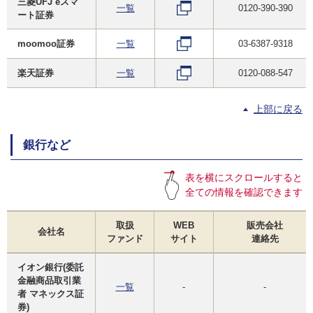
三菱UFJ eスマ
一覧
0120-390-390
ート証券
moomoo証券
一覧
03-6387-9318
楽天証券
一覧
0120-088-547
上部に戻る
銀行など
表を横にスクロールすると
全ての情報を確認できます
取扱
WEB
販売会社
会社名
ファンド
サイト
連絡先
イオン銀行(委託
金融商品取引業
一覧
-
-
者 マネックス証
券)