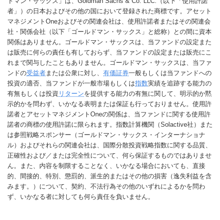
ドマン・サックス」は、Goldman Sachs & Co. LLC.（以下「使用許諾
者」）の日本およびその他の国において登録された商標です。アセット
マネジメントOneおよびその関連会社は、使用許諾者またはその関連会
社・関係会社（以下「ゴールドマン・サックス」と総称）との間に資本
関係はありません。ゴールドマン・サックスは、当ファンドの設定また
は販売に何らの責任も有しておらず、当ファンドの設定または販売にこ
れまで関与したこともありません。ゴールドマン・サックスは、当ファ
ンドの
受益者
または公衆に対し、
有価証券
一般もしくは当ファンドへの
投資の適否、当ファンドが一般市場もしくは
指数
実績を追跡する能力の
有無もしくは投資
リターン
を提供する能力の有無に関して、明示的か黙
示的かを問わず、いかなる表明または保証も行っておりません。使用許
諾者とアセットマネジメントOneの関係は、当ファンドに関する使用許
諾者の商標の使用許諾に限られます。指数計算機関（Solactive社）また
は参照戦略スポンサー（ゴールドマン・サックス・インターナショナ
ル）およびそれらの関連会社は、国際分散投資戦略指数に関する品質、
正確性および／または完全性について、何ら保証するものではありませ
ん。また、内容を制限することなく、いかなる場合においても、直接
的、間接的、特別、懲罰的、派生的またはその他の損害（逸失利益を含
みます。）について、契約、不法行為その他のいずれによるかを問わ
ず、いかなる者に対しても何ら責任を負いません。