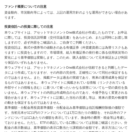
ファンド概要についての注意
資金動向、市況動向等によっては、上記の運用方針のような運用ができない場合があ
ります。
投資信託への投資に際しての注意
本ウェブサイトは、アセットマネジメントOne株式会社が作成したものです。お申込
に際しては、投資信託説明書（交付目論見書）をあらかじめ、または同時にお渡し致
しますので、必ず内容をご確認の上、ご自身でご判断ください。
投資信託は、株式や債券等の値動きのある有価証券（外貨建資産には為替リスクもあ
ります）に投資をしますので、市場環境、組入有価証券の発行者に係る信用状況等の
変化により基準価額は変動します。このため、購入金額について元本保証および利回
り保証のいずれもありません。
本ウェブサイトは、アセットマネジメントOne株式会社が信頼できると判断したデー
タにより作成しておりますが、その内容の完全性、正確性について同社が保証するも
のではありません。また、掲載データは過去の実績であり、将来の運用成果を保証す
るものではありません。 本ウェブサイトに掲載されている情報（リンクされている
外部サイトの情報も含む）に基づいて被ったいかなる損害についても一切の責任を負
いません。本ウェブサイトの内容は作成時点のものであり、今後予告なく変更される
場合があります。本ウェブサイトに記載した当社の見通し等は、将来の景気や株価等
の動きを保証するものではありません。
基準価額・分配金再投資基準価額・分配金込み基準価額は信託報酬控除後の価額で
す。当初元本が1口1円のファンドについては1万口当たりの価額を、それ以外のファ
ンドについては1口あたりの価額を表示しています。換金時の費用・税金等は考慮し
ておりません。ただし、ETFの表記している口数については別途ご確認ください。分
配金の表示数値は、基準価額の表示口数当たり課税前の金額です。表示方法について