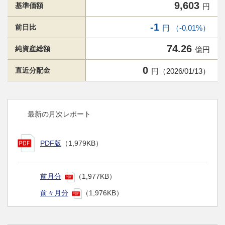
9,603
基準価額
円
-1
前日比
円 （-0.01%）
74.26
純資産総額
億円
0
直近分配金
円（2026/01/13）
最新の月次レポート
PDF版
（1,979KB）
前月分
（1,977KB）
前々月分
（1,976KB）