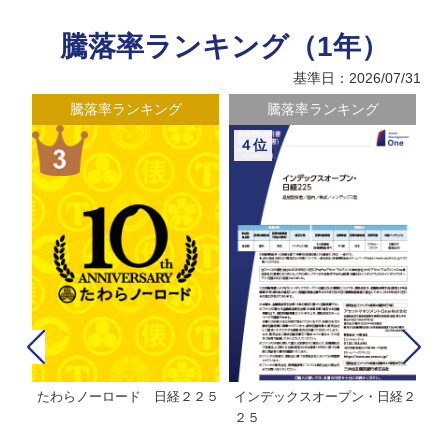
騰落率ランキング（1年）
基準日：2026/07/31
騰落率ランキング
騰落率ランキング
４位
たわらノーロード 日経２２５
インデックスオープン・日経２
Ｍ
株式フ
２５
ン