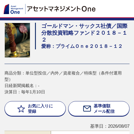
ゴールドマン・サックス社債／国際
分散投資戦略ファンド２０１８－１
２
愛称：プライムＯｎｅ２０１８－１２
商品分類：単位型投信／内外／資産複合／特殊型（条件付運用
型）
日経新聞掲載名：-
決算日：毎年1月10日
お気に入りに
基準価額
登録
メール配信
基準日：2026/08/07