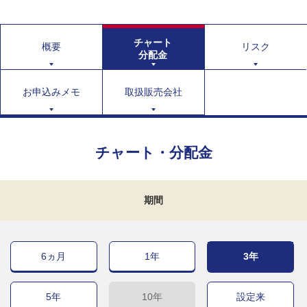
チャート
概要
リスク
分配金
お申込みメモ
取扱販売会社
チャート・分配金
期間
6ヵ月
1年
3年
5年
10年
設定来