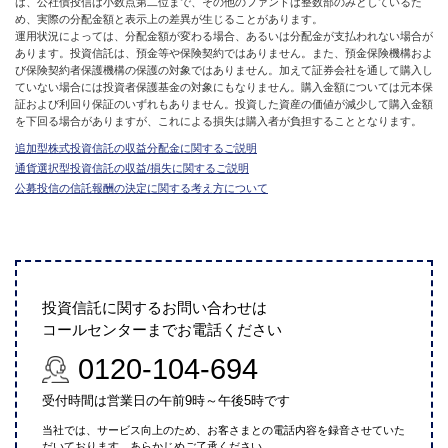
は、公社債投信は小数点第二位まで、その他のファンドは整数部のみとしているた
め、実際の分配金額と表示上の差異が生じることがあります。
運用状況によっては、分配金額が変わる場合、あるいは分配金が支払われない場合が
あります。投資信託は、預金等や保険契約ではありません。また、預金保険機構およ
び保険契約者保護機構の保護の対象ではありません。加えて証券会社を通して購入し
ていない場合には投資者保護基金の対象にもなりません。購入金額については元本保
証および利回り保証のいずれもありません。投資した資産の価値が減少して購入金額
を下回る場合がありますが、これによる損失は購入者が負担することとなります。
追加型株式投資信託の収益分配金に関するご説明
通貨選択型投資信託の収益/損失に関するご説明
公募投信の信託報酬の決定に関する考え方について
投資信託に関するお問い合わせは
コールセンターまでお電話ください
0120-104-694
受付時間は営業日の午前9時～午後5時です
当社では、サービス向上のため、お客さまとの電話内容を録音させていた
だいております。あらかじめご了承ください。