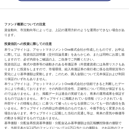
ファンド概要についての注意
資金動向、市況動向等によっては、上記の運用方針のような運用ができない場合があ
ります。
投資信託への投資に際しての注意
本ウェブサイトは、アセットマネジメントOne株式会社が作成したものです。お申込
に際しては、投資信託説明書（交付目論見書）をあらかじめ、または同時にお渡し致
しますので、必ず内容をご確認の上、ご自身でご判断ください。
投資信託は、株式や債券等の値動きのある有価証券（外貨建資産には為替リスクもあ
ります）に投資をしますので、市場環境、組入有価証券の発行者に係る信用状況等の
変化により基準価額は変動します。このため、購入金額について元本保証および利回
り保証のいずれもありません。
本ウェブサイトは、アセットマネジメントOne株式会社が信頼できると判断したデー
タにより作成しておりますが、その内容の完全性、正確性について同社が保証するも
のではありません。また、掲載データは過去の実績であり、将来の運用成果を保証す
るものではありません。 本ウェブサイトに掲載されている情報（リンクされている
外部サイトの情報も含む）に基づいて被ったいかなる損害についても一切の責任を負
いません。本ウェブサイトの内容は作成時点のものであり、今後予告なく変更される
場合があります。本ウェブサイトに記載した当社の見通し等は、将来の景気や株価等
の動きを保証するものではありません。
基準価額・分配金再投資基準価額・分配金込み基準価額は信託報酬控除後の価額で
す。当初元本が1口1円のファンドについては1万口当たりの価額を、それ以外のファ