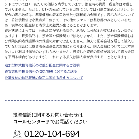
ンドについては1口あたりの価額を表示しています。換金時の費用・税金等は考慮し
ておりません。ただし、ETFの表記している口数については別途ご確認ください。分
配金の表示数値は、基準価額の表示口数当たり課税前の金額です。表示方法について
は、公社債投信は小数点第二位まで、その他のファンドは整数部のみとしているた
め、実際の分配金額と表示上の差異が生じることがあります。
運用状況によっては、分配金額が変わる場合、あるいは分配金が支払われない場合が
あります。投資信託は、預金等や保険契約ではありません。また、預金保険機構およ
び保険契約者保護機構の保護の対象ではありません。加えて証券会社を通して購入し
ていない場合には投資者保護基金の対象にもなりません。購入金額については元本保
証および利回り保証のいずれもありません。投資した資産の価値が減少して購入金額
を下回る場合がありますが、これによる損失は購入者が負担することとなります。
追加型株式投資信託の収益分配金に関するご説明
通貨選択型投資信託の収益/損失に関するご説明
公募投信の信託報酬の決定に関する考え方について
投資信託に関するお問い合わせは
コールセンターまでお電話ください
0120-104-694