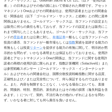
ドマン・サックス」は、Goldman Sachs & Co. LLC.（以下「使用許諾
者」）の日本およびその他の国において登録された商標です。アセット
マネジメントOneおよびその関連会社は、使用許諾者またはその関連会
社・関係会社（以下「ゴールドマン・サックス」と総称）との間に資本
関係はありません。ゴールドマン・サックスは、当ファンドの設定また
は販売に何らの責任も有しておらず、当ファンドの設定または販売にこ
れまで関与したこともありません。ゴールドマン・サックスは、当ファ
ンドの
受益者
または公衆に対し、
有価証券
一般もしくは当ファンドへの
投資の適否、当ファンドが一般市場もしくは
指数
実績を追跡する能力の
有無もしくは投資
リターン
を提供する能力の有無に関して、明示的か黙
示的かを問わず、いかなる表明または保証も行っておりません。使用許
諾者とアセットマネジメントOneの関係は、当ファンドに関する使用許
諾者の商標の使用許諾に限られます。指数計算機関（Solactive社）また
は参照戦略スポンサー（ゴールドマン・サックス・インターナショナ
ル）およびそれらの関連会社は、国際分散投資戦略指数に関する品質、
正確性および／または完全性について、何ら保証するものではありませ
ん。また、内容を制限することなく、いかなる場合においても、直接
的、間接的、特別、懲罰的、派生的またはその他の損害（逸失利益を含
みます。）について、契約、不法行為その他のいずれによるかを問わ
ず、いかなる者に対しても何ら責任を負いません。