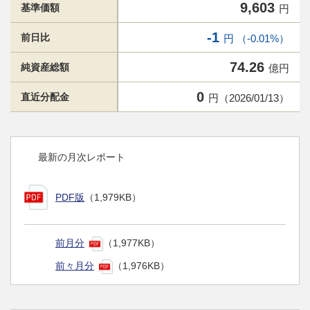
9,603
基準価額
円
-1
前日比
円 （-0.01%）
74.26
純資産総額
億円
0
直近分配金
円（2026/01/13）
最新の月次レポート
PDF版
（1,979KB）
前月分
（1,977KB）
前々月分
（1,976KB）