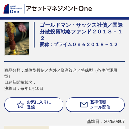
ゴールドマン・サックス社債／国際
分散投資戦略ファンド２０１８－１
２
愛称：プライムＯｎｅ２０１８－１２
商品分類：単位型投信／内外／資産複合／特殊型（条件付運用
型）
日経新聞掲載名：-
決算日：毎年1月10日
お気に入りに
基準価額
登録
メール配信
基準日：2026/08/07