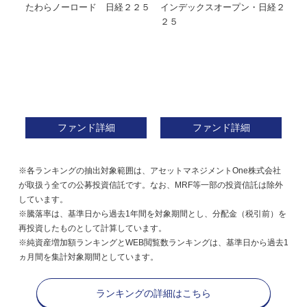
たわらノーロード 日経２２５
インデックスオープン・日経２
Ｍ
株式フ
２５
ン
ファンド詳細
ファンド詳細
※各ランキングの抽出対象範囲は、アセットマネジメントOne株式会社
が取扱う全ての公募投資信託です。なお、MRF等一部の投資信託は除外
しています。
※騰落率は、基準日から過去1年間を対象期間とし、分配金（税引前）を
再投資したものとして計算しています。
※純資産増加額ランキングとWEB閲覧数ランキングは、基準日から過去1
ヵ月間を集計対象期間としています。
ランキングの詳細はこちら