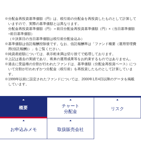
※分配金再投資基準価額（円）は、税引前の分配金を再投資したものとして計算して
いますので、実際の基準価額とは異なります。
分配金再投資基準価額（円）＝前日分配金再投資基準価額（円）×（当日基準価額
÷前日基準価額）
（※決算日の当日基準価額は税引前分配金込み）
※基準価額は信託報酬控除後です。なお、信託報酬率は「ファンド概要（運用管理費
用(信託報酬)）」をご覧ください。
※純資産総額については、表示桁未満は切り捨てで処理しております。
※上記は過去の実績であり、将来の運用成果等をお約束するものではありません。
※過去に受益権の分割が行われたファンドは、基準価額（分配金再投資ベース）につ
いて分割が行われずかつ分配金（税引前）を再投資したものとして計算していま
す。
※1999年以前に設定されたファンドについては、2000年1月4日以降のデータを掲載
しています。
チャート
概要
リスク
分配金
お申込みメモ
取扱販売会社