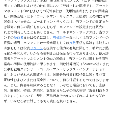
ドマン・サックス」は、Goldman Sachs & Co. LLC.（以下「使用許諾
者」）の日本およびその他の国において登録された商標です。アセット
マネジメントOneおよびその関連会社は、使用許諾者またはその関連会
社・関係会社（以下「ゴールドマン・サックス」と総称）との間に資本
関係はありません。ゴールドマン・サックスは、当ファンドの設定また
は販売に何らの責任も有しておらず、当ファンドの設定または販売にこ
れまで関与したこともありません。ゴールドマン・サックスは、当ファ
ンドの
受益者
または公衆に対し、
有価証券
一般もしくは当ファンドへの
投資の適否、当ファンドが一般市場もしくは
指数
実績を追跡する能力の
有無もしくは投資
リターン
を提供する能力の有無に関して、明示的か黙
示的かを問わず、いかなる表明または保証も行っておりません。使用許
諾者とアセットマネジメントOneの関係は、当ファンドに関する使用許
諾者の商標の使用許諾に限られます。指数計算機関（Solactive社）また
は参照戦略スポンサー（ゴールドマン・サックス・インターナショナ
ル）およびそれらの関連会社は、国際分散投資戦略指数に関する品質、
正確性および／または完全性について、何ら保証するものではありませ
ん。また、内容を制限することなく、いかなる場合においても、直接
的、間接的、特別、懲罰的、派生的またはその他の損害（逸失利益を含
みます。）について、契約、不法行為その他のいずれによるかを問わ
ず、いかなる者に対しても何ら責任を負いません。