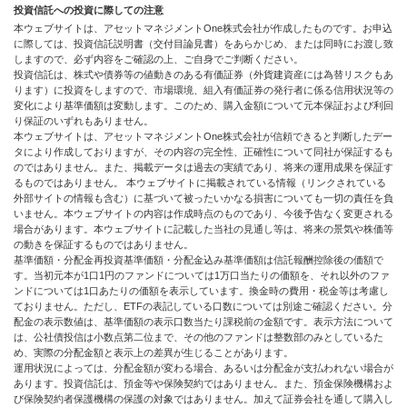
投資信託への投資に際しての注意
本ウェブサイトは、アセットマネジメントOne株式会社が作成したものです。お申込
に際しては、投資信託説明書（交付目論見書）をあらかじめ、または同時にお渡し致
しますので、必ず内容をご確認の上、ご自身でご判断ください。
投資信託は、株式や債券等の値動きのある有価証券（外貨建資産には為替リスクもあ
ります）に投資をしますので、市場環境、組入有価証券の発行者に係る信用状況等の
変化により基準価額は変動します。このため、購入金額について元本保証および利回
り保証のいずれもありません。
本ウェブサイトは、アセットマネジメントOne株式会社が信頼できると判断したデー
タにより作成しておりますが、その内容の完全性、正確性について同社が保証するも
のではありません。また、掲載データは過去の実績であり、将来の運用成果を保証す
るものではありません。 本ウェブサイトに掲載されている情報（リンクされている
外部サイトの情報も含む）に基づいて被ったいかなる損害についても一切の責任を負
いません。本ウェブサイトの内容は作成時点のものであり、今後予告なく変更される
場合があります。本ウェブサイトに記載した当社の見通し等は、将来の景気や株価等
の動きを保証するものではありません。
基準価額・分配金再投資基準価額・分配金込み基準価額は信託報酬控除後の価額で
す。当初元本が1口1円のファンドについては1万口当たりの価額を、それ以外のファ
ンドについては1口あたりの価額を表示しています。換金時の費用・税金等は考慮し
ておりません。ただし、ETFの表記している口数については別途ご確認ください。分
配金の表示数値は、基準価額の表示口数当たり課税前の金額です。表示方法について
は、公社債投信は小数点第二位まで、その他のファンドは整数部のみとしているた
め、実際の分配金額と表示上の差異が生じることがあります。
運用状況によっては、分配金額が変わる場合、あるいは分配金が支払われない場合が
あります。投資信託は、預金等や保険契約ではありません。また、預金保険機構およ
び保険契約者保護機構の保護の対象ではありません。加えて証券会社を通して購入し