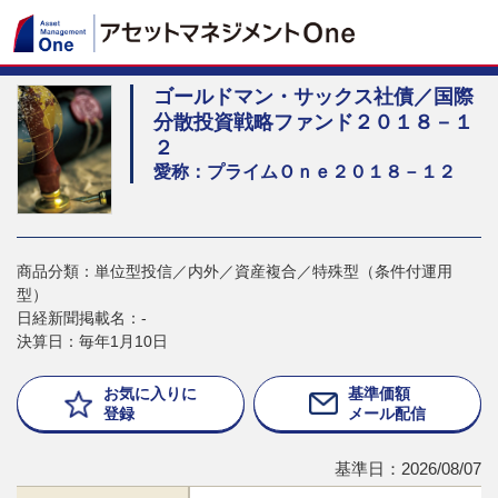
ゴールドマン・サックス社債／国際
分散投資戦略ファンド２０１８－１
２
愛称：プライムＯｎｅ２０１８－１２
商品分類：単位型投信／内外／資産複合／特殊型（条件付運用
型）
日経新聞掲載名：-
決算日：毎年1月10日
お気に入りに
基準価額
登録
メール配信
基準日：2026/08/07