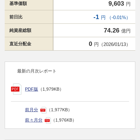
9,603
基準価額
円
-1
前日比
円 （-0.01%）
74.26
純資産総額
億円
0
直近分配金
円（2026/01/13）
最新の月次レポート
PDF版
（1,979KB）
前月分
（1,977KB）
前々月分
（1,976KB）