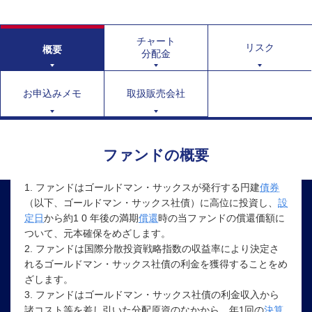
チャート
リスク
概要
分配金
お申込みメモ
取扱販売会社
ファンドの概要
1.
ファンド
はゴールドマン・サックスが発行する円建
債券
（以下、ゴールドマン・サックス社債）に高位に投資し、
設
定日
から約1 0 年後の満期
償還
時の当ファンドの償還価額に
ついて、元本確保をめざします。
2. ファンドは国際分散投資戦略
指数
の収益率により決定さ
れるゴールドマン・サックス社債の利金を獲得することをめ
ざします。
3. ファンドはゴールドマン・サックス社債の利金収入から
諸コスト等を差し引いた分配原資のなかから、年1回の
決算