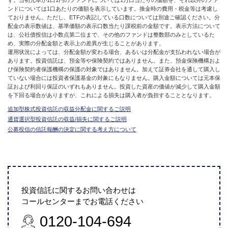
ンドについては1口あたりの価額を表示しています。換金時の費用・税金等は考慮し
ておりません。ただし、ETFの表記している口数については別途ご確認ください。分
配金の表示数値は、基準価額の表示口数当たり課税前の金額です。表示方法について
は、公社債投信は小数点第二位まで、その他のファンドは整数部のみとしているた
め、実際の分配金額と表示上の差異が生じることがあります。
運用状況によっては、分配金額が変わる場合、あるいは分配金が支払われない場合が
あります。投資信託は、預金等や保険契約ではありません。また、預金保険機構およ
び保険契約者保護機構の保護の対象ではありません。加えて証券会社を通して購入し
ていない場合には投資者保護基金の対象にもなりません。購入金額については元本保
証および利回り保証のいずれもありません。投資した資産の価値が減少して購入金額
を下回る場合がありますが、これによる損失は購入者が負担することとなります。
追加型株式投資信託の収益分配金に関するご説明
通貨選択型投資信託の収益/損失に関するご説明
公募投信の信託報酬の決定に関する考え方について
投資信託に関するお問い合わせは
コールセンターまでお電話ください
0120-104-694