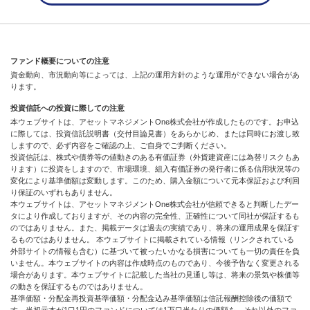
ファンド概要についての注意
資金動向、市況動向等によっては、上記の運用方針のような運用ができない場合があ
ります。
投資信託への投資に際しての注意
本ウェブサイトは、アセットマネジメントOne株式会社が作成したものです。お申込
に際しては、投資信託説明書（交付目論見書）をあらかじめ、または同時にお渡し致
しますので、必ず内容をご確認の上、ご自身でご判断ください。
投資信託は、株式や債券等の値動きのある有価証券（外貨建資産には為替リスクもあ
ります）に投資をしますので、市場環境、組入有価証券の発行者に係る信用状況等の
変化により基準価額は変動します。このため、購入金額について元本保証および利回
り保証のいずれもありません。
本ウェブサイトは、アセットマネジメントOne株式会社が信頼できると判断したデー
タにより作成しておりますが、その内容の完全性、正確性について同社が保証するも
のではありません。また、掲載データは過去の実績であり、将来の運用成果を保証す
るものではありません。 本ウェブサイトに掲載されている情報（リンクされている
外部サイトの情報も含む）に基づいて被ったいかなる損害についても一切の責任を負
いません。本ウェブサイトの内容は作成時点のものであり、今後予告なく変更される
場合があります。本ウェブサイトに記載した当社の見通し等は、将来の景気や株価等
の動きを保証するものではありません。
基準価額・分配金再投資基準価額・分配金込み基準価額は信託報酬控除後の価額で
す。当初元本が1口1円のファンドについては1万口当たりの価額を、それ以外のファ