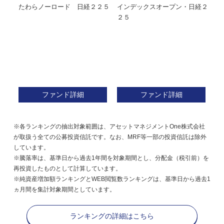
たわらノーロード 日経２２５
インデックスオープン・日経２
Ｍ
株式フ
２５
ン
ファンド詳細
ファンド詳細
※各ランキングの抽出対象範囲は、アセットマネジメントOne株式会社
が取扱う全ての公募投資信託です。なお、MRF等一部の投資信託は除外
しています。
※騰落率は、基準日から過去1年間を対象期間とし、分配金（税引前）を
再投資したものとして計算しています。
※純資産増加額ランキングとWEB閲覧数ランキングは、基準日から過去1
ヵ月間を集計対象期間としています。
ランキングの詳細はこちら