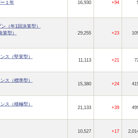
バー１年
16,930
+94
ープン（年1回決算型）
決算型）
29,255
+23
10
ランス（堅実型）
11,113
+21
7
ランス（標準型）
15,380
+24
41
ランス（積極型）
21,133
+39
49
10,527
+17
2,01