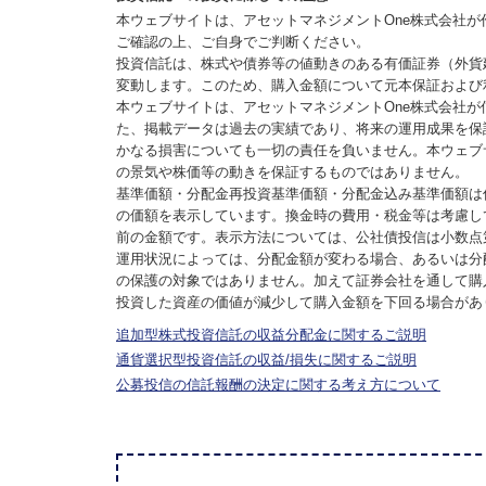
本ウェブサイトは、アセットマネジメントOne株式会社
ご確認の上、ご自身でご判断ください。
投資信託は、株式や債券等の値動きのある有価証券（外貨
変動します。このため、購入金額について元本保証および
本ウェブサイトは、アセットマネジメントOne株式会社
た、掲載データは過去の実績であり、将来の運用成果を保
かなる損害についても一切の責任を負いません。本ウェブ
の景気や株価等の動きを保証するものではありません。
基準価額・分配金再投資基準価額・分配金込み基準価額は
の価額を表示しています。換金時の費用・税金等は考慮し
前の金額です。表示方法については、公社債投信は小数点
運用状況によっては、分配金額が変わる場合、あるいは分
の保護の対象ではありません。加えて証券会社を通して購
投資した資産の価値が減少して購入金額を下回る場合があ
追加型株式投資信託の収益分配金に関するご説明
通貨選択型投資信託の収益/損失に関するご説明
公募投信の信託報酬の決定に関する考え方について