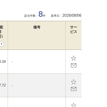
8
2026/08/06
該当件数：
件
基準日：
産
備考
サー
額
ビス
円）
0.34
-
7.72
-