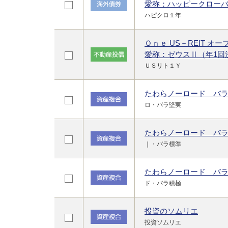
愛称：ハッピークロー
ハピクロ１年
Ｏｎｅ US－REIT オ
愛称：ゼウスⅡ（年1回
ＵＳリト１Ｙ
たわらノーロード バ
ロ・バラ堅実
たわらノーロード バ
｜・バラ標準
たわらノーロード バ
ド・バラ積極
投資のソムリエ
投資ソムリエ