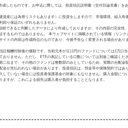
が作成したものです。お申込に際しては、投資信託説明書（交付目論見書）を
建資産には為替リスクもあります）に投資をしますので、市場環境、組入有
利回り保証のいずれもありません。
が信頼できると判断したデータにより作成しておりますが、その内容の完全性
証するものではありません。 本ウェブサイトに掲載されている情報（リンク
サイトの内容は作成時点のものであり、今後予告なく変更される場合があり
信託報酬控除後の価額です。当初元本が1口1円のファンドについては1万口
ておりません。ただし、ETFの表記している口数については別途ご確認くだ
第二位まで、その他のファンドは整数部のみとしているため、実際の分配金
配金が支払われない場合があります。投資信託は、預金等や保険契約ではあ
入していない場合には投資者保護基金の対象にもなりません。購入金額につ
りますが、これによる損失は購入者が負担することとなります。