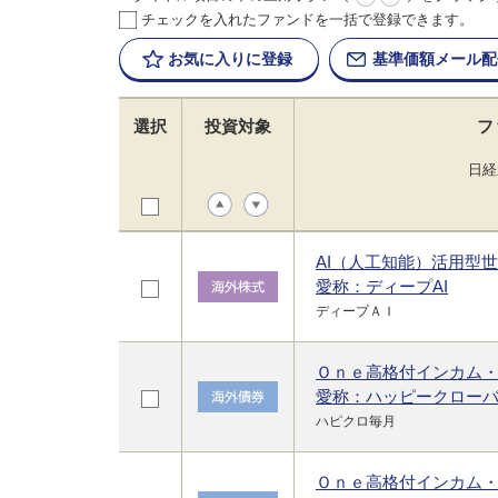
チェックを入れたファンドを一括で登録できます。
お気に入りに
登録
基準価額
メール配
選択
投資対象
フ
日経
AI（人工知能）活用型
愛称：ディープAI
ディープＡＩ
Ｏｎｅ高格付インカム
愛称：ハッピークロー
ハピクロ毎月
Ｏｎｅ高格付インカム・