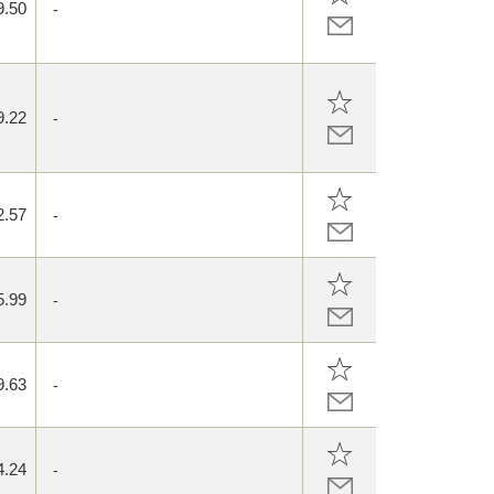
9.50
-
9.22
-
2.57
-
5.99
-
9.63
-
4.24
-