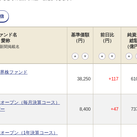
信
ァンド名
基準価額
前日比
純資
愛称
（円）
（円）
総
（億
新聞掲載名
世界株ファンド
38,250
+117
61
・オープン（毎月決算コース）
バー
8,400
+47
73
オープン（1年決算コース）