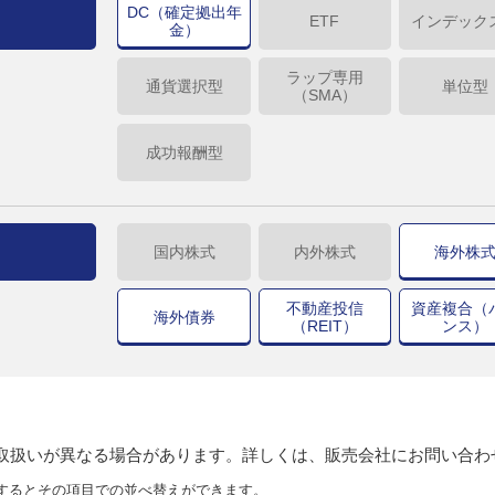
DC（確定拠出年
ETF
インデック
金）
ラップ専用
通貨選択型
単位型
（SMA）
成功報酬型
国内株式
内外株式
海外株
不動産投信
資産複合（
海外債券
（REIT）
ンス）
り取扱いが異なる場合があります。詳しくは、販売会社にお問い合わ
するとその項目での並べ替えができます。