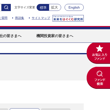
拡大
English
文字サイズ変更
標準
ご質問
用語集
サイトマップ
社
の皆さまへ
機関投資家
の皆さまへ