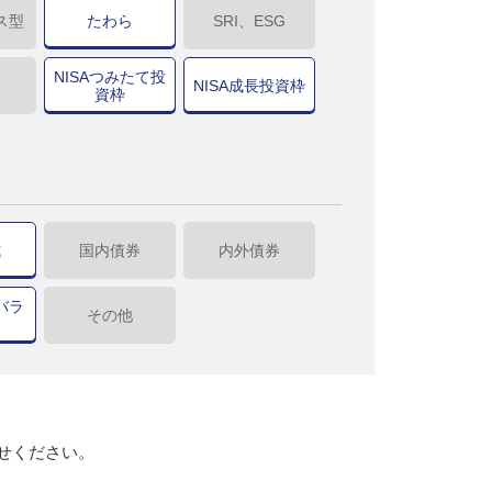
ス型
たわら
SRI、ESG
NISAつみたて投
NISA成長投資枠
資枠
式
国内債券
内外債券
バラ
その他
せください。